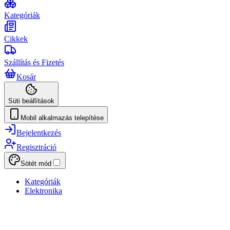
Kategóriák
Cikkek
Szállítás és Fizetés
Kosár
Süti beállítások
Mobil alkalmazás telepítése
Bejelentkezés
Regisztráció
Sötét mód
Kategóriák
Elektronika