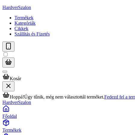
HardverSzalon
Termékek
Kategóriák
Cikkek
Szállítás és Fizetés
Kosár
Hoppá!
Úgy tűnik, még nem választottál terméket.
Fedezd fel a te
HardverSzalon
Főoldal
Termékek