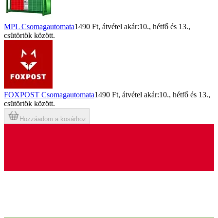
MPL Csomagautomata
1490 Ft
, átvétel akár:
10., hétfő
és
13.,
csütörtök
között.
FOXPOST Csomagautomata
1490 Ft
, átvétel akár:
10., hétfő
és
13.,
csütörtök
között.
Hozzáadom a kosárhoz