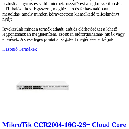
biztosítja a gyors és stabil internet-hozzáférést a legkorszerűbb 4G
LTE hálózathoz. Egyszerű, megbízható és felhasználóbarát
megoldás, amely minden környezetben kiemelkedő teljesítményt
nyújt.
Igyekszünk minden termék adatát, árát és elérhetőségét a lehető
legpontosabban megjeleníteni, azonban előfordulhatnak hibák vagy
eltérések. Az esetleges pontatlanságokért megértésedet kérjük.
Hasonló Termékek
6
MikroTik CCR2004-16G-2S+ Cloud Core