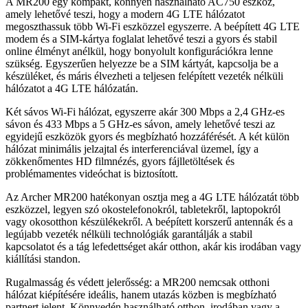
A MR200 egy kompakt, könnyen használható AC750 eszköz,
amely lehetővé teszi, hogy a modern 4G LTE hálózatot
megoszthassuk több Wi-Fi eszközzel egyszerre. A beépített 4G LTE
modem és a SIM‑kártya foglalat lehetővé teszi a gyors és stabil
online élményt anélkül, hogy bonyolult konfigurációkra lenne
szükség. Egyszerűen helyezze be a SIM kártyát, kapcsolja be a
készüléket, és máris élvezheti a teljesen felépített vezeték nélküli
hálózatot a 4G LTE hálózatán.
Két sávos Wi‑Fi hálózat, egyszerre akár 300 Mbps a 2,4 GHz-es
sávon és 433 Mbps a 5 GHz-es sávon, amely lehetővé teszi az
egyidejű eszközök gyors és megbízható hozzáférését. A két külön
hálózat minimális jelzajtal és interferenciával üzemel, így a
zökkenőmentes HD filmnézés, gyors fájlletöltések és
problémamentes videóchat is biztosított.
Az Archer MR200 hatékonyan osztja meg a 4G LTE hálózatát több
eszközzel, legyen szó okostelefonokról, tabletekről, laptopokról
vagy okosotthon készülékekről. A beépített korszerű antennák és a
legújabb vezeték nélküli technológiák garantálják a stabil
kapcsolatot és a tág lefedettséget akár otthon, akár kis irodában vagy
kiállítási standon.
Rugalmasság és védett jelerősség: a MR200 nemcsak otthoni
hálózat kiépítésére ideális, hanem utazás közben is megbízható
partnert jelent. Könnyedén használható otthon, irodában vagy a