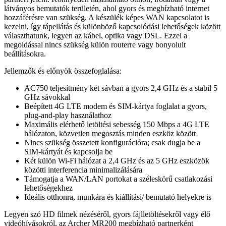
látványos bemutatók területén, ahol gyors és megbízható internet
hozzáférésre van szükség. A készülék képes WAN kapcsolatot is
kezelni, így tápellátás és különböző kapcsolódási lehetőségek között
választhatunk, legyen az kábel, optika vagy DSL. Ezzel a
megoldással nincs szükség külön routerre vagy bonyolult
beállításokra.
Jellemzők és előnyök összefoglalása:
AC750 teljesítmény két sávban a gyors 2,4 GHz és a stabil 5
GHz sávokkal
Beépített 4G LTE modem és SIM‑kártya foglalat a gyors,
plug‑and‑play használathoz
Maximális elérhető letöltési sebesség 150 Mbps a 4G LTE
hálózaton, közvetlen megosztás minden eszköz között
Nincs szükség összetett konfigurációra; csak dugja be a
SIM‑kártyát és kapcsolja be
Két külön Wi‑Fi hálózat a 2,4 GHz és az 5 GHz eszközök
közötti interferencia minimalizálására
Támogatja a WAN/LAN portokat a széleskörű csatlakozási
lehetőségekhez
Ideális otthonra, munkára és kiállítási/ bemutató helyekre is
Legyen szó HD filmek nézéséről, gyors fájlletöltésekről vagy élő
videóhívásokról, az Archer MR200 megbízható partnerként