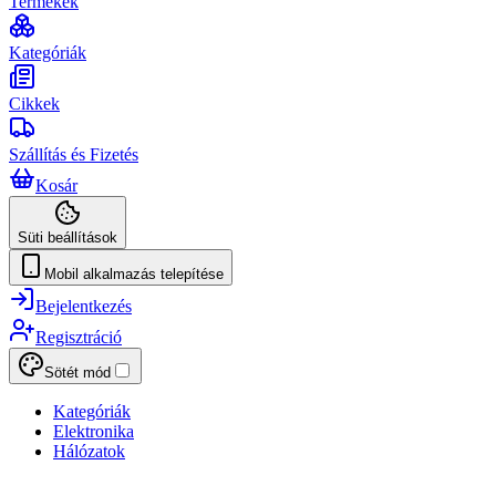
Termékek
Kategóriák
Cikkek
Szállítás és Fizetés
Kosár
Süti beállítások
Mobil alkalmazás telepítése
Bejelentkezés
Regisztráció
Sötét mód
Kategóriák
Elektronika
Hálózatok