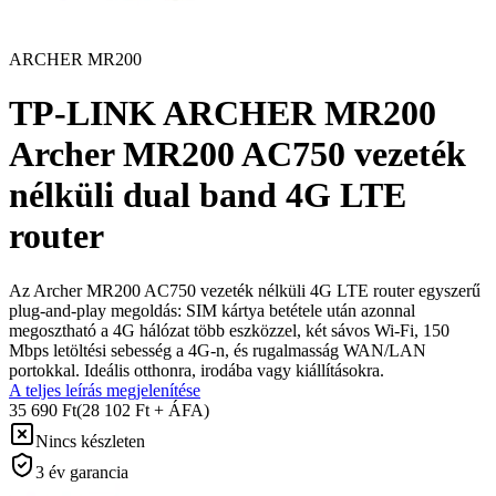
ARCHER MR200
TP-LINK ARCHER MR200
Archer MR200 AC750 vezeték
nélküli dual band 4G LTE
router
Az Archer MR200 AC750 vezeték nélküli 4G LTE router egyszerű
plug-and-play megoldás: SIM kártya betétele után azonnal
megosztható a 4G hálózat több eszközzel, két sávos Wi‑Fi, 150
Mbps letöltési sebesség a 4G‑n, és rugalmasság WAN/LAN
portokkal. Ideális otthonra, irodába vagy kiállításokra.
A teljes leírás megjelenítése
35 690 Ft
(28 102 Ft + ÁFA)
Nincs készleten
3 év garancia