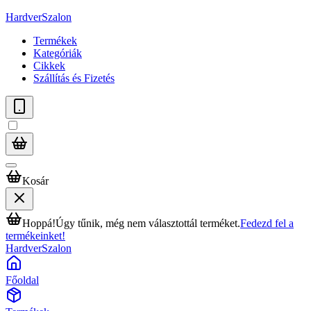
HardverSzalon
Termékek
Kategóriák
Cikkek
Szállítás és Fizetés
Kosár
Hoppá!
Úgy tűnik, még nem választottál terméket.
Fedezd fel a
termékeinket!
HardverSzalon
Főoldal