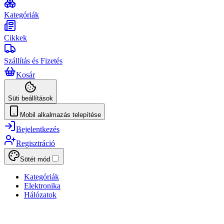
Kategóriák
Cikkek
Szállítás és Fizetés
Kosár
Süti beállítások
Mobil alkalmazás telepítése
Bejelentkezés
Regisztráció
Sötét mód
Kategóriák
Elektronika
Hálózatok