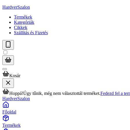
HardverSzalon
Termékek
Kategóriák
Cikkek
Szállítás és Fizetés
Kosár
Hoppá!
Úgy tűnik, még nem választottál terméket.
Fedezd fel a te
HardverSzalon
Főoldal
Termékek