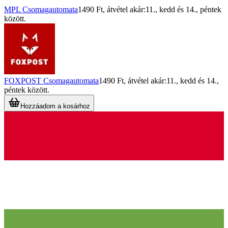
MPL Csomagautomata
1490 Ft
, átvétel akár:
11., kedd
és
14., péntek
között.
FOXPOST Csomagautomata
1490 Ft
, átvétel akár:
11., kedd
és
14.,
péntek
között.
Hozzáadom a kosárhoz