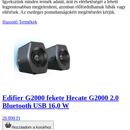
Igyekszünk minden termék adatát, árát és elérhetőségét a lehető
legpontosabban megjeleníteni, azonban előfordulhatnak hibák vagy
eltérések. Az esetleges pontatlanságokért megértésedet kérjük.
Hasonló Termékek
2
Edifier G2000 fekete Hecate G2000 2.0
Bluetooth USB 16,0 W
26 890 Ft
Hozzáadom a kosárhoz