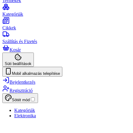
Termékek
Kategóriák
Cikkek
Szállítás és Fizetés
Kosár
Süti beállítások
Mobil alkalmazás telepítése
Bejelentkezés
Regisztráció
Sötét mód
Kategóriák
Elektronika