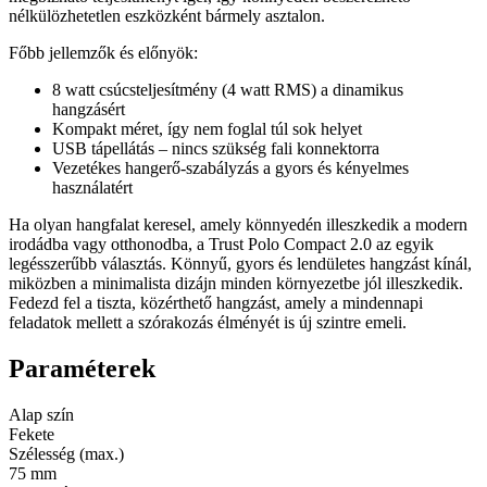
nélkülözhetetlen eszközként bármely asztalon.
Főbb jellemzők és előnyök:
8 watt csúcsteljesítmény (4 watt RMS) a dinamikus
hangzásért
Kompakt méret, így nem foglal túl sok helyet
USB tápellátás – nincs szükség fali konnektorra
Vezetékes hangerő-szabályzás a gyors és kényelmes
használatért
Ha olyan hangfalat keresel, amely könnyedén illeszkedik a modern
irodádba vagy otthonodba, a Trust Polo Compact 2.0 az egyik
legésszerűbb választás. Könnyű, gyors és lendületes hangzást kínál,
miközben a minimalista dizájn minden környezetbe jól illeszkedik.
Fedezd fel a tiszta, közérthető hangzást, amely a mindennapi
feladatok mellett a szórakozás élményét is új szintre emeli.
Paraméterek
Alap szín
Fekete
Szélesség (max.)
75 mm