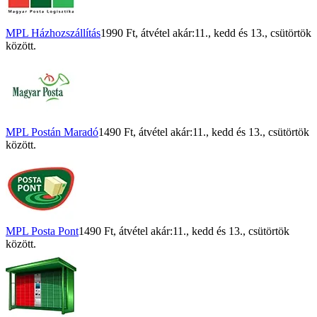
MPL Házhozszállítás
1990 Ft
, átvétel akár:
11., kedd
és
13., csütörtök
között.
MPL Postán Maradó
1490 Ft
, átvétel akár:
11., kedd
és
13., csütörtök
között.
MPL Posta Pont
1490 Ft
, átvétel akár:
11., kedd
és
13., csütörtök
között.