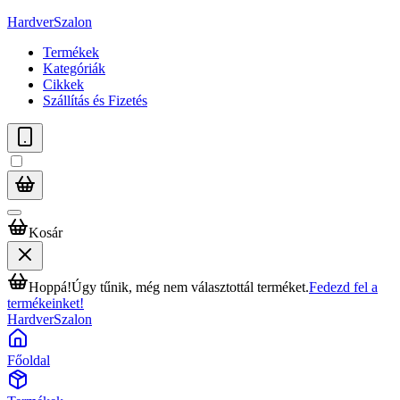
HardverSzalon
Termékek
Kategóriák
Cikkek
Szállítás és Fizetés
Kosár
Hoppá!
Úgy tűnik, még nem választottál terméket.
Fedezd fel a
termékeinket!
HardverSzalon
Főoldal