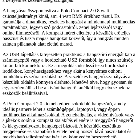
a kényelmes kezelhetőség szolgálják.
A hangzásra összpontosítva a Polo Compact 2.0 8 watt
csúcsteljesítményt kínál, ami 4 watt RMS értékhez társul. Ez
garantálja a dinamikus, részletes hangzást a mindennapi multimédiás
tartalmakhoz, legyen szó podcastokról, zenei lejátszásról vagy
online filmnézésről. A kompakt méret ellenére a készülék erőteljes
basszust és tiszta magas hangokat közvetít, így a hangzás minden
szinten pillanatok alatt élethű marad.
Az USB tápellátás kifejezetten praktikus: a hangszóró energiát kap a
számítógéptől vagy a hordozható USB forrásból, így nincs szükség
külön fali konnektorra. Ez a megoldás ideálissá teszi hordozható
irodákhoz, konyhaszigetekhez vagy akár a kényelmes otthoni
munkához és szórakoztatáshoz. A vezetékes hangerő-szabályzás a
készülék oldalán könnyen elérhető, lehetővé téve, hogy gyorsan és
egyszerűen állítsd be a kívánt hangerőt anélkül hogy elvesznék az
eszközök beállításaival.
A Polo Compact 2.0 kiemelkedően sokoldalú hangszóró, amely
ideális partnere lehet a számítógéppel, laptopval, vagy éppen
multimédiás alkalmazásokkal. A zenehallgatás, a videóhívások vagy
a játékok során a kompakt kialakítás ellenére is meggyőző hangerőt
és kiegyensúlyozott hangképet biztosít. A készülék esztétikus
megjelenése és strapabíró kivitele pedig hosszú távú használatot és
megbízható teljesítményt ígér, így könnyedén beszerezhető