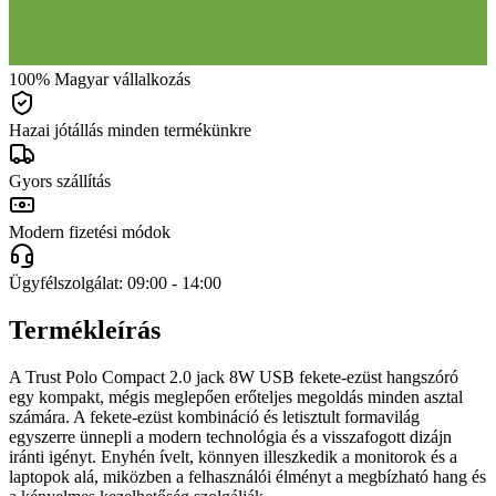
100% Magyar vállalkozás
Hazai jótállás minden termékünkre
Gyors szállítás
Modern fizetési módok
Ügyfélszolgálat: 09:00 - 14:00
Termékleírás
A Trust Polo Compact 2.0 jack 8W USB fekete-ezüst hangszóró
egy kompakt, mégis meglepően erőteljes megoldás minden asztal
számára. A fekete-ezüst kombináció és letisztult formavilág
egyszerre ünnepli a modern technológia és a visszafogott dizájn
iránti igényt. Enyhén ívelt, könnyen illeszkedik a monitorok és a
laptopok alá, miközben a felhasználói élményt a megbízható hang és