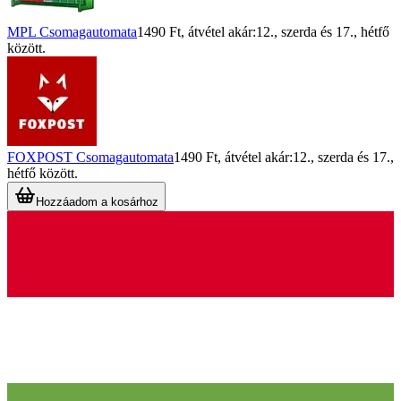
MPL Csomagautomata
1490 Ft
, átvétel akár:
12., szerda
és
17., hétfő
között.
FOXPOST Csomagautomata
1490 Ft
, átvétel akár:
12., szerda
és
17.,
hétfő
között.
Hozzáadom a kosárhoz