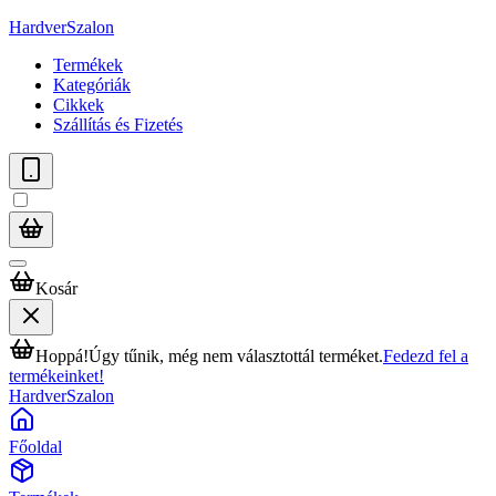
HardverSzalon
Termékek
Kategóriák
Cikkek
Szállítás és Fizetés
Kosár
Hoppá!
Úgy tűnik, még nem választottál terméket.
Fedezd fel a
termékeinket!
HardverSzalon
Főoldal