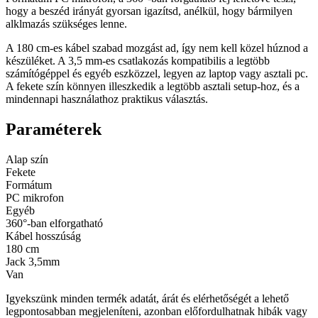
hogy a beszéd irányát gyorsan igazítsd, anélkül, hogy bármilyen
alklmazás szükséges lenne.
A 180 cm-es kábel szabad mozgást ad, így nem kell közel húznod a
készüléket. A 3,5 mm-es csatlakozás kompatibilis a legtöbb
számítógéppel és egyéb eszközzel, legyen az laptop vagy asztali pc.
A fekete szín könnyen illeszkedik a legtöbb asztali setup-hoz, és a
mindennapi használathoz praktikus választás.
Paraméterek
Alap szín
Fekete
Formátum
PC mikrofon
Egyéb
360°-ban elforgatható
Kábel hosszúság
180 cm
Jack 3,5mm
Van
Igyekszünk minden termék adatát, árát és elérhetőségét a lehető
legpontosabban megjeleníteni, azonban előfordulhatnak hibák vagy