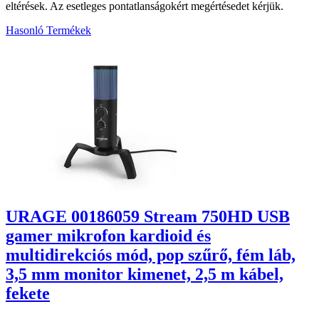
eltérések. Az esetleges pontatlanságokért megértésedet kérjük.
Hasonló Termékek
2
URAGE 00186059 Stream 750HD USB
gamer mikrofon kardioid és
multidirekciós mód, pop szűrő, fém láb,
3,5 mm monitor kimenet, 2,5 m kábel,
fekete