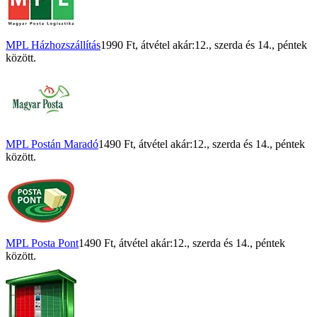
MPL Házhozszállítás
1990 Ft
, átvétel akár:
12., szerda
és
14., péntek
között.
MPL Postán Maradó
1490 Ft
, átvétel akár:
12., szerda
és
14., péntek
között.
MPL Posta Pont
1490 Ft
, átvétel akár:
12., szerda
és
14., péntek
között.