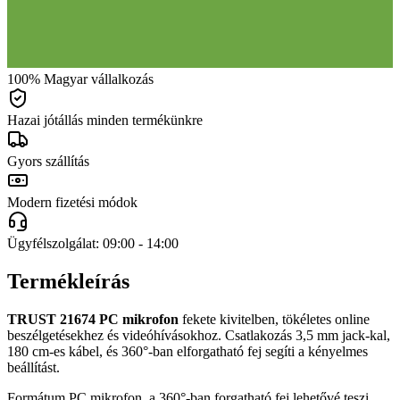
100% Magyar vállalkozás
Hazai jótállás minden termékünkre
Gyors szállítás
Modern fizetési módok
Ügyfélszolgálat: 09:00 - 14:00
Termékleírás
TRUST 21674 PC mikrofon
fekete kivitelben, tökéletes online
beszélgetésekhez és videóhívásokhoz. Csatlakozás 3,5 mm jack-kal,
180 cm-es kábel, és 360°-ban elforgatható fej segíti a kényelmes
beállítást.
Formátum PC mikrofon, a 360°-ban forgatható fej lehetővé teszi,