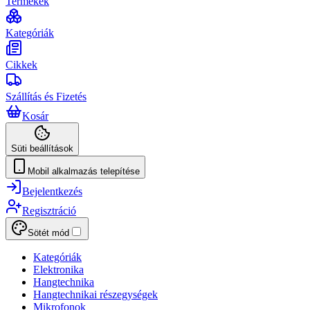
Termékek
Kategóriák
Cikkek
Szállítás és Fizetés
Kosár
Süti beállítások
Mobil alkalmazás telepítése
Bejelentkezés
Regisztráció
Sötét mód
Kategóriák
Elektronika
Hangtechnika
Hangtechnikai részegységek
Mikrofonok