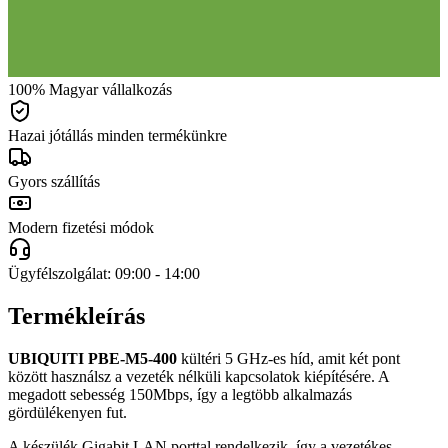
100% Magyar vállalkozás
Hazai jótállás minden termékünkre
Gyors szállítás
Modern fizetési módok
Ügyfélszolgálat: 09:00 - 14:00
Termékleírás
UBIQUITI PBE-M5-400
kültéri 5 GHz-es híd, amit két pont
között használsz a vezeték nélküli kapcsolatok kiépítésére. A
megadott sebesség 150Mbps, így a legtöbb alkalmazás
gördülékenyen fut.
A készülék Gigabit LAN porttal rendelkezik, így a vezetékes