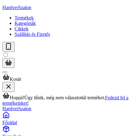
HardverSzalon
Termékek
Kategóriák
Cikkek
Szállítás és Fizetés
Kosár
Hoppá!
Úgy tűnik, még nem választottál terméket.
Fedezd fel a
termékeinket!
HardverSzalon
Főoldal