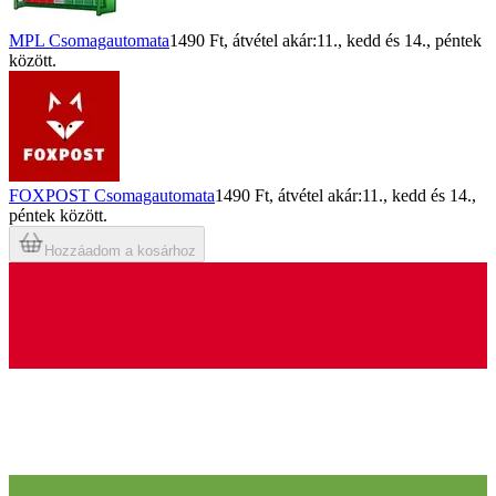
MPL Csomagautomata
1490 Ft
, átvétel akár:
11., kedd
és
14., péntek
között.
FOXPOST Csomagautomata
1490 Ft
, átvétel akár:
11., kedd
és
14.,
péntek
között.
Hozzáadom a kosárhoz