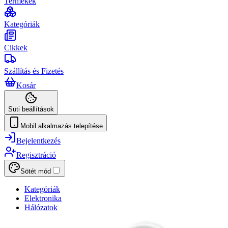
Termékek
Kategóriák
Cikkek
Szállítás és Fizetés
Kosár
Süti beállítások
Mobil alkalmazás telepítése
Bejelentkezés
Regisztráció
Sötét mód
Kategóriák
Elektronika
Hálózatok