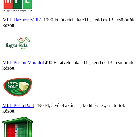
MPL Házhozszállítás
1990 Ft
, átvétel akár:
11., kedd
és
13., csütörtök
között.
MPL Postán Maradó
1490 Ft
, átvétel akár:
11., kedd
és
13., csütörtök
között.
MPL Posta Pont
1490 Ft
, átvétel akár:
11., kedd
és
13., csütörtök
között.