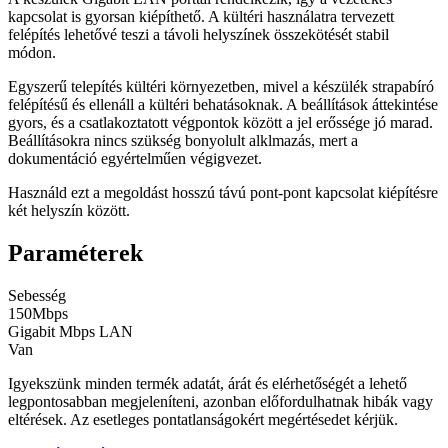
kapcsolat is gyorsan kiépíthető. A kültéri használatra tervezett
felépítés lehetővé teszi a távoli helyszínek összekötését stabil
módon.
Egyszerű telepítés kültéri környezetben, mivel a készülék strapabíró
felépítésű és ellenáll a kültéri behatásoknak. A beállítások áttekintése
gyors, és a csatlakoztatott végpontok között a jel erőssége jó marad.
Beállításokra nincs szükség bonyolult alklmazás, mert a
dokumentáció egyértelműen végigvezet.
Használd ezt a megoldást hosszú távú pont-pont kapcsolat kiépítésre
két helyszín között.
Paraméterek
Sebesség
150Mbps
Gigabit Mbps LAN
Van
Igyekszünk minden termék adatát, árát és elérhetőségét a lehető
legpontosabban megjeleníteni, azonban előfordulhatnak hibák vagy
eltérések. Az esetleges pontatlanságokért megértésedet kérjük.