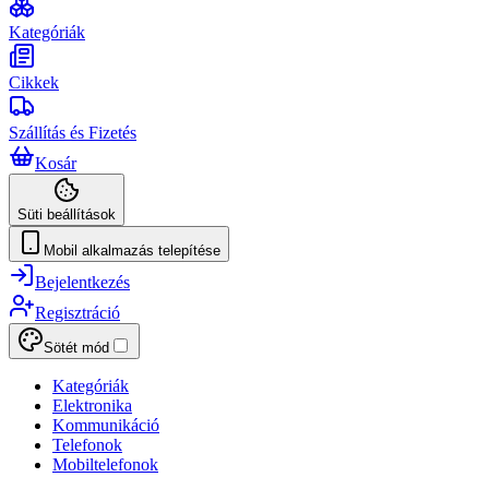
Kategóriák
Cikkek
Szállítás és Fizetés
Kosár
Süti beállítások
Mobil alkalmazás telepítése
Bejelentkezés
Regisztráció
Sötét mód
Kategóriák
Elektronika
Kommunikáció
Telefonok
Mobiltelefonok