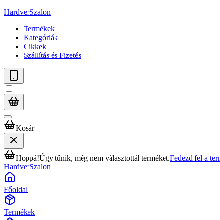
HardverSzalon
Termékek
Kategóriák
Cikkek
Szállítás és Fizetés
Kosár
Hoppá!
Úgy tűnik, még nem választottál terméket.
Fedezd fel a te
HardverSzalon
Főoldal
Termékek