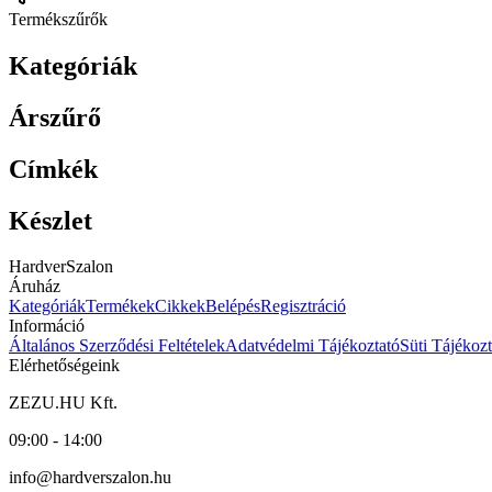
Termékszűrők
Kategóriák
Árszűrő
Címkék
Készlet
HardverSzalon
Áruház
Kategóriák
Termékek
Cikkek
Belépés
Regisztráció
Információ
Általános Szerződési Feltételek
Adatvédelmi Tájékoztató
Süti Tájékozt
Elérhetőségeink
ZEZU.HU Kft.
09:00 - 14:00
info@hardverszalon.hu