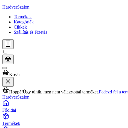
HardverSzalon
Termékek
Kategóriák
Cikkek
Szállítás és Fizetés
Kosár
Hoppá!
Úgy tűnik, még nem választottál terméket.
Fedezd fel a te
HardverSzalon
Főoldal
Termékek