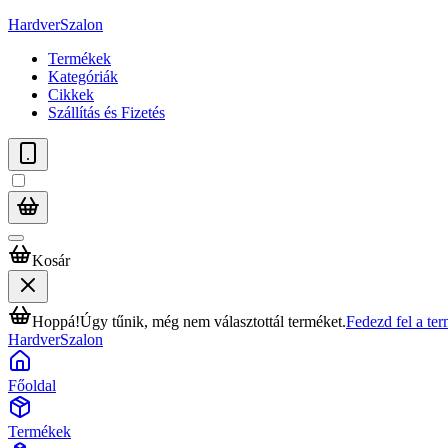
HardverSzalon
Termékek
Kategóriák
Cikkek
Szállítás és Fizetés
Kosár
Hoppá!
Úgy tűnik, még nem választottál terméket.
Fedezd fel a te
HardverSzalon
Főoldal
Termékek