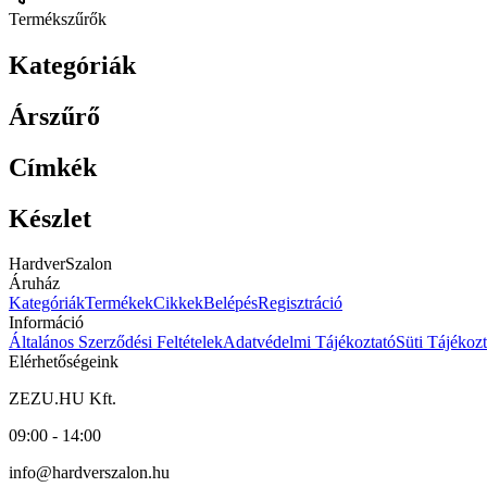
Termékszűrők
Kategóriák
Árszűrő
Címkék
Készlet
HardverSzalon
Áruház
Kategóriák
Termékek
Cikkek
Belépés
Regisztráció
Információ
Általános Szerződési Feltételek
Adatvédelmi Tájékoztató
Süti Tájékozt
Elérhetőségeink
ZEZU.HU Kft.
09:00 - 14:00
info@hardverszalon.hu