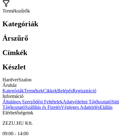
Termékszűrők
Kategóriák
Árszűrő
Címkék
Készlet
HardverSzalon
Áruház
Kategóriák
Termékek
Cikkek
Belépés
Regisztráció
Információ
Általános Szerződési Feltételek
Adatvédelmi Tájékoztató
Süti
Tájékoztató
Szállítás és Fizetés
Végleges Adattörlés
Elállás
Elérhetőségeink
ZEZU.HU Kft.
09:00 - 14:00