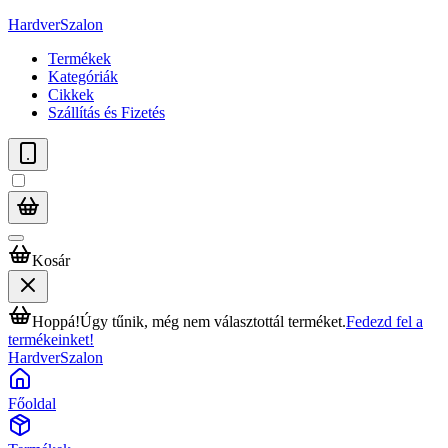
HardverSzalon
Termékek
Kategóriák
Cikkek
Szállítás és Fizetés
Kosár
Hoppá!
Úgy tűnik, még nem választottál terméket.
Fedezd fel a
termékeinket!
HardverSzalon
Főoldal