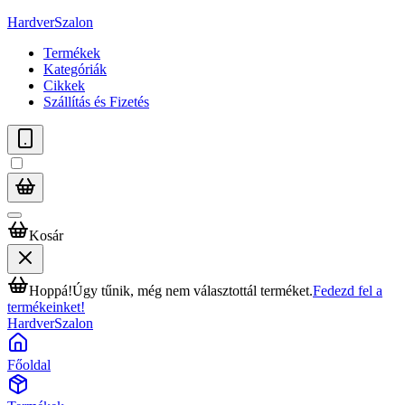
HardverSzalon
Termékek
Kategóriák
Cikkek
Szállítás és Fizetés
Kosár
Hoppá!
Úgy tűnik, még nem választottál terméket.
Fedezd fel a
termékeinket!
HardverSzalon
Főoldal