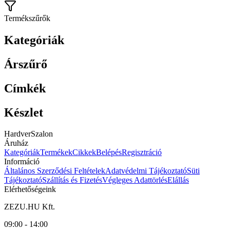
Termékszűrők
Kategóriák
Árszűrő
Címkék
Készlet
HardverSzalon
Áruház
Kategóriák
Termékek
Cikkek
Belépés
Regisztráció
Információ
Általános Szerződési Feltételek
Adatvédelmi Tájékoztató
Süti
Tájékoztató
Szállítás és Fizetés
Végleges Adattörlés
Elállás
Elérhetőségeink
ZEZU.HU Kft.
09:00 - 14:00