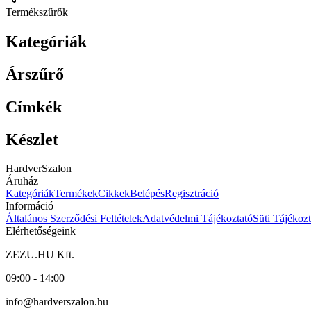
Termékszűrők
Kategóriák
Árszűrő
Címkék
Készlet
HardverSzalon
Áruház
Kategóriák
Termékek
Cikkek
Belépés
Regisztráció
Információ
Általános Szerződési Feltételek
Adatvédelmi Tájékoztató
Süti Tájékozt
Elérhetőségeink
ZEZU.HU Kft.
09:00 - 14:00
info@hardverszalon.hu