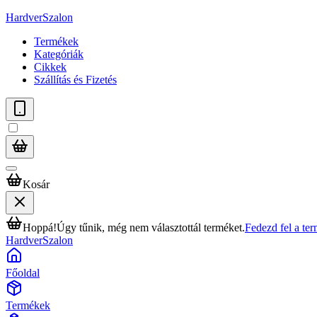
HardverSzalon
Termékek
Kategóriák
Cikkek
Szállítás és Fizetés
Kosár
Hoppá!
Úgy tűnik, még nem választottál terméket.
Fedezd fel a te
HardverSzalon
Főoldal
Termékek