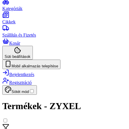
Kategóriák
Cikkek
Szállítás és Fizetés
Kosár
Süti beállítások
Mobil alkalmazás telepítése
Bejelentkezés
Regisztráció
Sötét mód
Termékek - ZYXEL