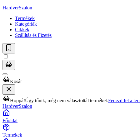
HardverSzalon
Termékek
Kategóriák
Cikkek
Szállítás és Fizetés
Kosár
Hoppá!
Úgy tűnik, még nem választottál terméket.
Fedezd fel a te
HardverSzalon
Főoldal
Termékek