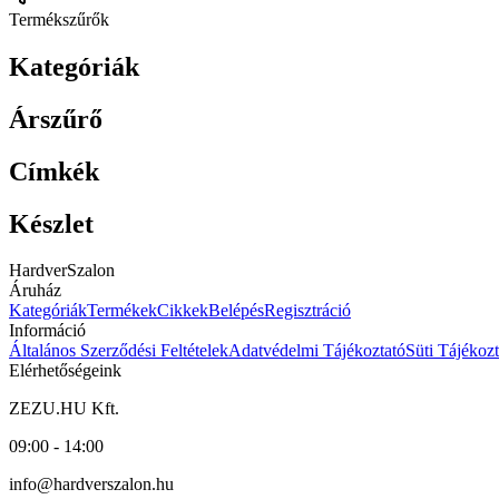
Termékszűrők
Kategóriák
Árszűrő
Címkék
Készlet
HardverSzalon
Áruház
Kategóriák
Termékek
Cikkek
Belépés
Regisztráció
Információ
Általános Szerződési Feltételek
Adatvédelmi Tájékoztató
Süti Tájékozt
Elérhetőségeink
ZEZU.HU Kft.
09:00 - 14:00
info@hardverszalon.hu