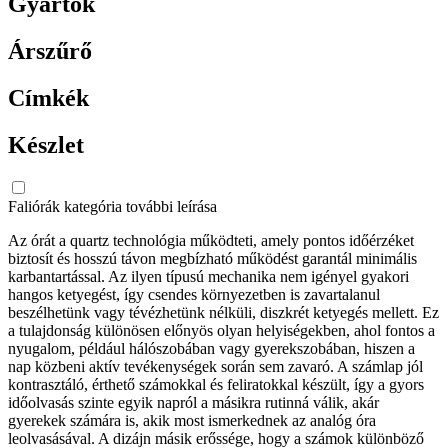
Gyártók
Árszűrő
Címkék
Készlet
Faliórák kategória további leírása
Az órát a quartz technológia működteti, amely pontos időérzéket
biztosít és hosszú távon megbízható működést garantál minimális
karbantartással. Az ilyen típusú mechanika nem igényel gyakori
hangos ketyegést, így csendes környezetben is zavartalanul
beszélhetünk vagy tévézhetünk nélküli, diszkrét ketyegés mellett. Ez
a tulajdonság különösen előnyös olyan helyiségekben, ahol fontos a
nyugalom, például hálószobában vagy gyerekszobában, hiszen a
nap közbeni aktív tevékenységek során sem zavaró. A számlap jól
kontrasztáló, érthető számokkal és feliratokkal készült, így a gyors
időolvasás szinte egyik napról a másikra rutinná válik, akár
gyerekek számára is, akik most ismerkednek az analóg óra
leolvasásával. A dizájn másik erőssége, hogy a számok különböző