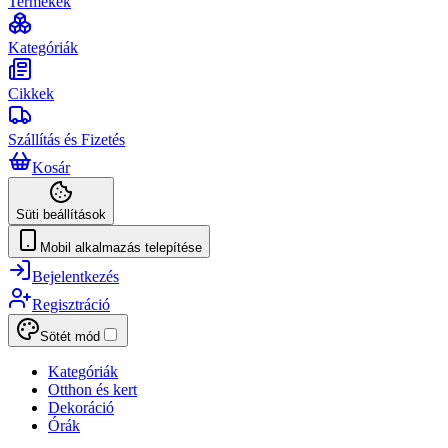
Termékek
Kategóriák
Cikkek
Szállítás és Fizetés
Kosár
Süti beállítások
Mobil alkalmazás telepítése
Bejelentkezés
Regisztráció
Sötét mód
Kategóriák
Otthon és kert
Dekoráció
Órák