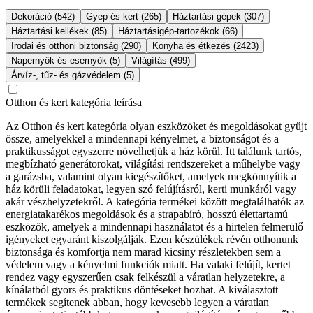
Dekoráció (542)
Gyep és kert (265)
Háztartási gépek (307)
Háztartási kellékek (85)
Háztartásigép-tartozékok (66)
Irodai és otthoni biztonság (290)
Konyha és étkezés (2423)
Napernyők és esernyők (5)
Világítás (499)
Árvíz-, tűz- és gázvédelem (5)
Otthon és kert kategória leírása
Az Otthon és kert kategória olyan eszközöket és megoldásokat gyűjt
össze, amelyekkel a mindennapi kényelmet, a biztonságot és a
praktikusságot egyszerre növelhetjük a ház körül. Itt találunk tartós,
megbízható generátorokat, világítási rendszereket a műhelybe vagy
a garázsba, valamint olyan kiegészítőket, amelyek megkönnyítik a
ház körüli feladatokat, legyen szó felújításról, kerti munkáról vagy
akár vészhelyzetekről. A kategória termékei között megtalálhatók az
energiatakarékos megoldások és a strapabíró, hosszú élettartamú
eszközök, amelyek a mindennapi használatot és a hirtelen felmerülő
igényeket egyaránt kiszolgálják. Ezen készülékek révén otthonunk
biztonsága és komfortja nem marad kicsiny részletekben sem a
védelem vagy a kényelmi funkciók miatt. Ha valaki felújít, kertet
rendez vagy egyszerűen csak felkészül a váratlan helyzetekre, a
kínálatból gyors és praktikus döntéseket hozhat. A kiválasztott
termékek segítenek abban, hogy kevesebb legyen a váratlan