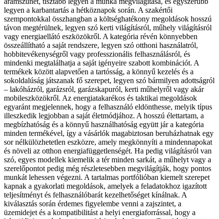
áramszünet, tisztább legyen a munka megvilágítása, és egyszerűbb
legyen a karbantartás a hétköznapok során. A szakértői
szempontokkal összhangban a költséghatékony megoldások hosszú
távon megtérülnek, legyen szó kerti világításról, műhely világításról
vagy energiaellátó eszközökről. A kategória révén könnyebben
összeállítható a saját rendszere, legyen szó otthoni használatról,
hobbitevékenységről vagy professzionális felhasználásról, és
mindenki megtalálhatja a saját igényeire szabott kombinációt. A
termékek között alapvetően a tartósság, a könnyű kezelés és a
sokoldalúság játszanak fő szerepet, legyen szó bármilyen adottságról
– lakóházról, garázsról, garázskapuról, kerti műhelyről vagy akár
mobileszközökről. Az energiatakarékos és taktikai megoldások
egyaránt megjelennek, hogy a felhasználó eldönthesse, melyik típus
illeszkedik legjobban a saját életmódjához. A hosszú élettartam, a
megbízhatóság és a könnyű használhatóság együtt jár a kategória
minden termékével, így a vásárlók magabiztosan beruházhatnak egy
sor nélkülözhetetlen eszközre, amely megkönnyíti a mindennapokat
és növeli az otthon energiafüggetlenségét. Ha pedig világításról van
szó, egyes modellek kiemelik a tér minden sarkát, a műhelyt vagy a
szerelőpontot pedig még részletesebben megvilágítják, hogy pontos
munkát lehessen végezni. A tartalmas portfólióban kiemelt szerepet
kapnak a gyakorlati megoldások, amelyek a feladatokhoz igazított
teljesítményt és felhasználóbarát kezelhetőséget kínálnak. A
kiválasztás során érdemes figyelembe venni a zajszintet, a
üzemidejet és a kompatibilitást a helyi energiaforrással, hogy a