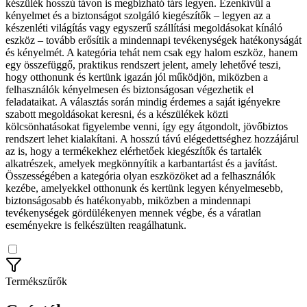
készülék hosszú távon is megbízható társ legyen. Ezenkívül a
kényelmet és a biztonságot szolgáló kiegészítők – legyen az a
készenléti világítás vagy egyszerű szállítási megoldásokat kínáló
eszköz – tovább erősítik a mindennapi tevékenységek hatékonyságát
és kényelmét. A kategória tehát nem csak egy halom eszköz, hanem
egy összefüggő, praktikus rendszert jelent, amely lehetővé teszi,
hogy otthonunk és kertünk igazán jól működjön, miközben a
felhasználók kényelmesen és biztonságosan végezhetik el
feladataikat. A választás során mindig érdemes a saját igényekre
szabott megoldásokat keresni, és a készülékek közti
kölcsönhatásokat figyelembe venni, így egy átgondolt, jövőbiztos
rendszert lehet kialakítani. A hosszú távú elégedettséghez hozzájárul
az is, hogy a termékekhez elérhetőek kiegészítők és tartalék
alkatrészek, amelyek megkönnyítik a karbantartást és a javítást.
Összességében a kategória olyan eszközöket ad a felhasználók
kezébe, amelyekkel otthonunk és kertünk legyen kényelmesebb,
biztonságosabb és hatékonyabb, miközben a mindennapi
tevékenységek gördülékenyen mennek végbe, és a váratlan
eseményekre is felkészülten reagálhatunk.
Termékszűrők