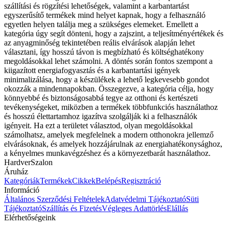
szállítási és rögzítési lehetőségek, valamint a karbantartást
egyszerűsítő termékek mind helyet kapnak, hogy a felhasználó
egyetlen helyen találja meg a szükséges elemeket. Emellett a
kategória úgy segít dönteni, hogy a zajszint, a teljesítményértékek és
az anyagminőség tekintetében reális elvárások alapján lehet
választani, így hosszú távon is megbízható és költséghatékony
megoldásokkal lehet számolni. A döntés során fontos szempont a
kiigazított energiafogyasztás és a karbantartási igények
minimalizálása, hogy a készülékek a lehető legkevesebb gondot
okozzák a mindennapokban. Összegezve, a kategória célja, hogy
könnyebbé és biztonságosabbá tegye az otthoni és kertészeti
tevékenységeket, miközben a termékek többfunkciós használathoz
és hosszú élettartamhoz igazítva szolgálják ki a felhasználók
igényeit. Ha ezt a területet választod, olyan megoldásokkal
számolhatsz, amelyek megfelelnek a modern otthonokra jellemző
elvárásoknak, és amelyek hozzájárulnak az energiahatékonysághoz,
a kényelmes munkavégzéshez és a környezetbarát használathoz.
HardverSzalon
Áruház
Kategóriák
Termékek
Cikkek
Belépés
Regisztráció
Információ
Általános Szerződési Feltételek
Adatvédelmi Tájékoztató
Süti
Tájékoztató
Szállítás és Fizetés
Végleges Adattörlés
Elállás
Elérhetőségeink