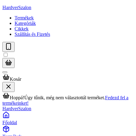
HardverSzalon
Termékek
Kategóriák
Cikkek
Szállítás és Fizetés
Kosár
Hoppá!
Úgy tűnik, még nem választottál terméket.
Fedezd fel a
termékeinket!
HardverSzalon
Főoldal