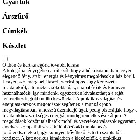
Gyártók
Árszűrő
Címkék
Készlet
Otthon és kert kategória további leírása
A kategória lényegében arról szól, hogy a hétköznapokban legyen
elegendő fény, stabil energia és kényelmes megoldások a ház körül.
Legyen szó energiaellátásról, workshopos vagy kertészeti
feladatokról, a termékek sokoldalúak, strapabíróak és könnyen
használhatóak, így mindenki egyszerűen kiválaszthatja a saját
igényeihez legjobban illő készüléket. A praktikus világítás és
energiatakarékos megoldások segítenek a munkák jobb
megvilágításában, a hosszú üzemidejű ágak pedig biztosítják, hogy a
feladatokhoz szükséges energiát mindig rendelkezésre álljon. A
megoldások között találhatók mobil és vezetékes válaszok egyaránt,
amelyek kompatibilisek a különböző akkumulátor- és
töltőrendszerekkel, így könnyen bővíthető és testreszabható a
rendszer. A kategorikus kínálatban a kiegészítők, a praktikus