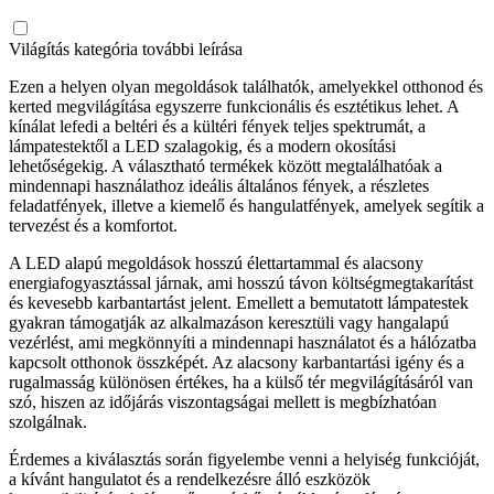
Világítás kategória további leírása
Ezen a helyen olyan megoldások találhatók, amelyekkel otthonod és
kerted megvilágítása egyszerre funkcionális és esztétikus lehet. A
kínálat lefedi a beltéri és a kültéri fények teljes spektrumát, a
lámpatestektől a LED szalagokig, és a modern okosítási
lehetőségekig. A választható termékek között megtalálhatóak a
mindennapi használathoz ideális általános fények, a részletes
feladatfények, illetve a kiemelő és hangulatfények, amelyek segítik a
tervezést és a komfortot.
A LED alapú megoldások hosszú élettartammal és alacsony
energiafogyasztással járnak, ami hosszú távon költségmegtakarítást
és kevesebb karbantartást jelent. Emellett a bemutatott lámpatestek
gyakran támogatják az alkalmazáson keresztüli vagy hangalapú
vezérlést, ami megkönnyíti a mindennapi használatot és a hálózatba
kapcsolt otthonok összképét. Az alacsony karbantartási igény és a
rugalmasság különösen értékes, ha a külső tér megvilágításáról van
szó, hiszen az időjárás viszontagságai mellett is megbízhatóan
szolgálnak.
Érdemes a kiválasztás során figyelembe venni a helyiség funkcióját,
a kívánt hangulatot és a rendelkezésre álló eszközök