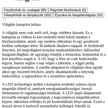
Fényfüzérek és -szalagok (85)
Rögzített fényforrások (5)
Villanykörték és lámpaizzók (302)
Éjszakai és hangulatvilágítás (10)
Világítás kategória leírása
A világítás nem csak arról szól, hogy sötétben lássunk. Ez a
kategória az Otthon és kert területén belül lefedi mindazt a
fényhasználatot, amely egy modern otthonban és egy gondozott
kertben szükséges lehet. Itt találunk általános nappali- és közlekedő
fényeket, jól megvilágított konyhai munkafelületeket, hálószobai
hangulatvilágítást, de ugyanígy érintjük a teraszokat, bejáratokat és a
kert árnyékos zugait is. A cél, hogy a fény ne csak funkcionális
legyen, hanem segítse a nap végén a pihenést, a reggel pedig
energikusan induljon. A sokféle lámpatest és világítási elem együtt
alkot egy összetett fénykört, amely alkalmazkodik a helyiség
funkcióihoz, a napszakhoz és a személyes igényekhez.
A LED technológia mellett a kategória területén számos olyan
megoldás érhető el, amelyek energiatakarékosságot, hosszú
élettartamot és rugalmasságot kínálnak. A LED alapú lámpatestek
kevesebb energiát fogyasztanak a hagyományos megoldásokhoz
képest, miközben erőteljes és jól kontrollálható fényt adnak. Ezzel a
hosszú távon is kedvező üzemeltetési költségek érhetők el,