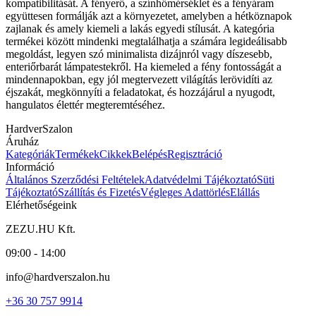
kompatibilitását. A fényerő, a színhőmérséklet és a fényáram
együttesen formálják azt a környezetet, amelyben a hétköznapok
zajlanak és amely kiemeli a lakás egyedi stílusát. A kategória
termékei között mindenki megtalálhatja a számára legideálisabb
megoldást, legyen szó minimalista dizájnról vagy díszesebb,
enteriőrbarát lámpatestekről. Ha kiemeled a fény fontosságát a
mindennapokban, egy jól megtervezett világítás lerövidíti az
éjszakát, megkönnyíti a feladatokat, és hozzájárul a nyugodt,
hangulatos élettér megteremtéséhez.
HardverSzalon
Áruház
Kategóriák
Termékek
Cikkek
Belépés
Regisztráció
Információ
Általános Szerződési Feltételek
Adatvédelmi Tájékoztató
Süti
Tájékoztató
Szállítás és Fizetés
Végleges Adattörlés
Elállás
Elérhetőségeink
ZEZU.HU Kft.
09:00 - 14:00
info@hardverszalon.hu
+36 30 757 9914