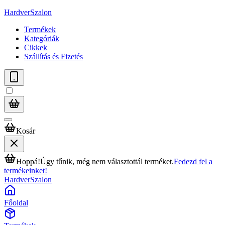
HardverSzalon
Termékek
Kategóriák
Cikkek
Szállítás és Fizetés
Kosár
Hoppá!
Úgy tűnik, még nem választottál terméket.
Fedezd fel a
termékeinket!
HardverSzalon
Főoldal