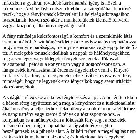
miközben a gyakran rövidebb karbantartási igény is növeli a
kényelmet. A világítási rendszerek ebben a kategóriában lehetővé
teszik, hogy a fényforrások közvetlenül a helyiség adottságaihoz
igazodjanak, legyen szó akár a munkafelületek kiemelő fényéről
vagy a központi, általános megvilágításról.
A fény minősége kulcsfontosságú a komfort és a szemkímélő látás
szempontjából. A színhőmérséklet és a színvisszaadás meghatározza,
hogy mennyire barátságos, mennyire energikus vagy épp pihentető a
tér. A melegebb tónusok ideálisak a nappali és hálóhelységekhez,
míg a semleges vagy hidegebb fények segítenek a fókuszált
feladatoknál, például a konyhában vagy a dolgozószobában. A
lámpatestek kiválasztásánál érdemes figyelembe venni a fényerő
korlátozását, a fényáram egyenletes eloszlását és a visszavert fény
minőségét, hogy ne legyenek erős fénycsíkok vagy szemirritációt
okozó árnyékok.
A világítás rétegzése a sikeres fénytervezés alapja. A beltéri terekben
a három réteg együttesen adja meg a kényelmet és a funkcionalitást:
általános fény a teljes térhez, feladatfény a konkrét munkafelülethez,
és hangulatfény vagy kiemelő fények a fókuszpontokhoz. A
konyhában és a műhelyekben a fókuszált fény segít a részletek
felismerésében, míg a nappaliban a lágyabb fény segít a
beszélgetések és a pihenés alatt. A kültéri térben a megvilágítás nem
csak esztétikum, hanem biztonság és funkcionalitás is egyben: