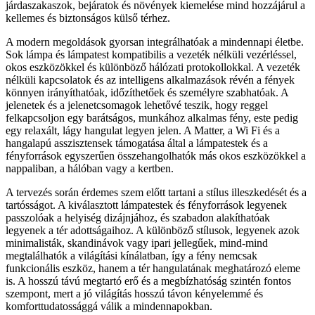
járdaszakaszok, bejáratok és növények kiemelése mind hozzájárul a
kellemes és biztonságos külső térhez.
A modern megoldások gyorsan integrálhatóak a mindennapi életbe.
Sok lámpa és lámpatest kompatibilis a vezeték nélküli vezérléssel,
okos eszközökkel és különböző hálózati protokollokkal. A vezeték
nélküli kapcsolatok és az intelligens alkalmazások révén a fények
könnyen irányíthatóak, időzíthetőek és személyre szabhatóak. A
jelenetek és a jelenetcsomagok lehetővé teszik, hogy reggel
felkapcsoljon egy barátságos, munkához alkalmas fény, este pedig
egy relaxált, lágy hangulat legyen jelen. A Matter, a Wi Fi és a
hangalapú asszisztensek támogatása által a lámpatestek és a
fényforrások egyszerűen összehangolhatók más okos eszközökkel a
nappaliban, a hálóban vagy a kertben.
A tervezés során érdemes szem előtt tartani a stílus illeszkedését és a
tartósságot. A kiválasztott lámpatestek és fényforrások legyenek
passzolóak a helyiség dizájnjához, és szabadon alakíthatóak
legyenek a tér adottságaihoz. A különböző stílusok, legyenek azok
minimalisták, skandinávok vagy ipari jellegűek, mind-mind
megtalálhatók a világítási kínálatban, így a fény nemcsak
funkcionális eszköz, hanem a tér hangulatának meghatározó eleme
is. A hosszú távú megtartó erő és a megbízhatóság szintén fontos
szempont, mert a jó világítás hosszú távon kényelemmé és
komforttudatossággá válik a mindennapokban.