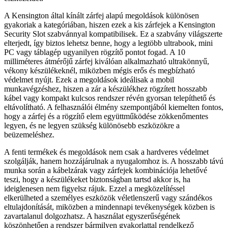
A Kensington által kínált zárfej alapú megoldások különösen
gyakoriak a kategóriában, hiszen ezek a kis zárfejek a Kensington
Security Slot szabvánnyal kompatibilisek. Ez a szabvány világszerte
elterjedt, így biztos lehetsz benne, hogy a legtöbb ultrabook, mini
PC vagy táblagép ugyanilyen rögzítő pontot fogad. A 10
milliméteres átmérőjű zárfej kiválóan alkalmazható ultrakönnyű,
vékony készülékeknél, miközben mégis erős és megbízható
védelmet nyújt. Ezek a megoldások ideálisak a mobil
munkavégzéshez, hiszen a zár a készülékhez rögzített hosszabb
kábel vagy kompakt kulcsos rendszer révén gyorsan telepíthető és
eltávolítható. A felhasználói élmény szempontjából kiemelten fontos,
hogy a zárfej és a rögzítő elem együttműködése zökkenőmentes
legyen, és ne legyen szükség különösebb eszközökre a
beüzemeléshez.
A fenti termékek és megoldások nem csak a hardveres védelmet
szolgálják, hanem hozzájárulnak a nyugalomhoz is. A hosszabb távú
munka során a kábelzárak vagy zárfejek kombinációja lehetővé
teszi, hogy a készülékeket biztonságban tartsd akkor is, ha
ideiglenesen nem figyelsz rájuk. Ezzel a megközelítéssel
elkerülheted a személyes eszközök véletlenszerű vagy szándékos
eltulajdonítását, miközben a mindennapi tevékenységek közben is
zavartalanul dolgozhatsz. A használat egyszerűségének
köszönhetően a rendszer bármilyen gyakorlattal rendelkező