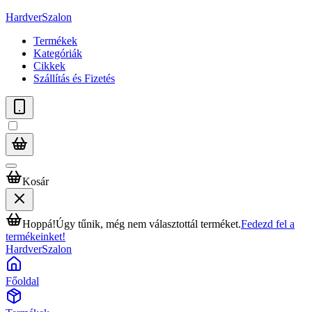
HardverSzalon
Termékek
Kategóriák
Cikkek
Szállítás és Fizetés
Kosár
Hoppá!
Úgy tűnik, még nem választottál terméket.
Fedezd fel a
termékeinket!
HardverSzalon
Főoldal