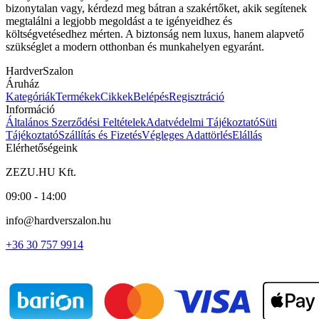
bizonytalan vagy, kérdezd meg bátran a szakértőket, akik segítenek
megtalálni a legjobb megoldást a te igényeidhez és
költségvetésedhez mérten. A biztonság nem luxus, hanem alapvető
szükséglet a modern otthonban és munkahelyen egyaránt.
HardverSzalon
Áruház
Kategóriák
Termékek
Cikkek
Belépés
Regisztráció
Információ
Általános Szerződési Feltételek
Adatvédelmi Tájékoztató
Süti
Tájékoztató
Szállítás és Fizetés
Végleges Adattörlés
Elállás
Elérhetőségeink
ZEZU.HU Kft.
09:00 - 14:00
info@hardverszalon.hu
+36 30 757 9914