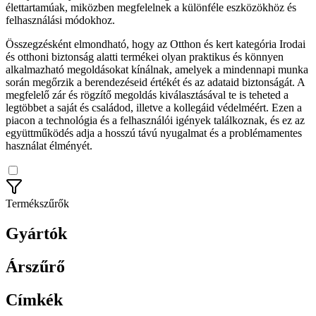
élettartamúak, miközben megfelelnek a különféle eszközökhöz és
felhasználási módokhoz.
Összegzésként elmondható, hogy az Otthon és kert kategória Irodai
és otthoni biztonság alatti termékei olyan praktikus és könnyen
alkalmazható megoldásokat kínálnak, amelyek a mindennapi munka
során megőrzik a berendezéseid értékét és az adataid biztonságát. A
megfelelő zár és rögzítő megoldás kiválasztásával te is teheted a
legtöbbet a saját és családod, illetve a kollegáid védelméért. Ezen a
piacon a technológia és a felhasználói igények találkoznak, és ez az
együttműködés adja a hosszú távú nyugalmat és a problémamentes
használat élményét.
Termékszűrők
Gyártók
Árszűrő
Címkék