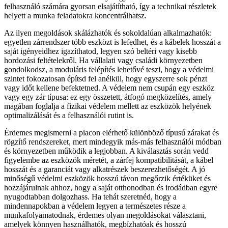
felhasználó számára gyorsan elsajátítható, így a technikai részletek
helyett a munka feladatokra koncentrálhatsz.
Az ilyen megoldások skálázhatók és sokoldalúan alkalmazhatók:
egyetlen zárrendszer több eszközt is lefedhet, és a kábelek hosszát a
saját igényeidhez igazíthatod, legyen szó beltéri vagy kisebb
hordozási feltételekről. Ha vállalati vagy családi környezetben
gondolkodsz, a moduláris felépítés lehetővé teszi, hogy a védelmi
szintet fokozatosan építsd fel anélkül, hogy egyszerre sok pénzt
vagy időt kellene befektetned. A védelem nem csupán egy eszköz
vagy egy zár típusa: ez egy összetett, átfogó megközelítés, amely
magában foglalja a fizikai védelem mellett az eszközök helyének
optimalizálását és a felhasználói rutint is.
Érdemes megismerni a piacon elérhető különböző típusú zárakat és
rögzítő rendszereket, mert mindegyik más-más felhasználói módban
és környezetben működik a legjobban. A kiválasztás során vedd
figyelembe az eszközök méretét, a zárfej kompatibilitását, a kábel
hosszát és a garanciát vagy alkatrészek beszerezhetőségét. A jó
minőségű védelmi eszközök hosszú távon megőrzik értéküket és
hozzájárulnak ahhoz, hogy a saját otthonodban és irodádban egyre
nyugodtabban dolgozhass. Ha tehát szeretnéd, hogy a
mindennapokban a védelem legyen a természetes része a
munkafolyamatodnak, érdemes olyan megoldásokat választani,
amelyek könnyen használhatók, megbízhatóak és hosszú