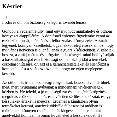
Készlet
Irodai és otthoni biztonság kategória további leírása
Gondolj a védelemre úgy, mint egy nyugodt munkahelyi és otthoni
környezet alappillérére. A döntésnél érdemes figyelembe venni az
eszközök típusát, méretét és a felhasználási környezetet. A zárak
legyenek könnyen kezelhetők, ugyanakkor elég erősek ahhoz, hogy
nyilvános helyeken is ellenálljanak a gyors kísérleteknek. A kábelek
hossza, a zárfej mérete és a rögzítési lehetőségek mind befolyásolják
a használhatóságot és a biztonsági szintet. Szánj időt a termékek
összehasonlítására, olvasd el a garanciafeltételeket és ellenőrizd a
kompatibilitást a saját eszközeiddel, hogy ne érjen meglepetés
később.
Az otthoni és irodai biztonsági megoldások hosszú távon térülnek
meg, mert nyugalmat nyújtanak a mindennapi tevékenységek
közben is. Ne feledd, a jó minőségű zár és a megfelelő rögzítési
megoldás csökkenti a lopás és a véletlen sérülés kockázatát, és így a
készülékek értékét is megőrzi. Érdemes a kínálatban olyan
termékeket keresni, amelyek többféle felhasználói módban is
működnek, könnyen cserélhetők és kiegészíthetők, valamint
amelyektől könnyen nyomon követheted a készülékeidet. Ha