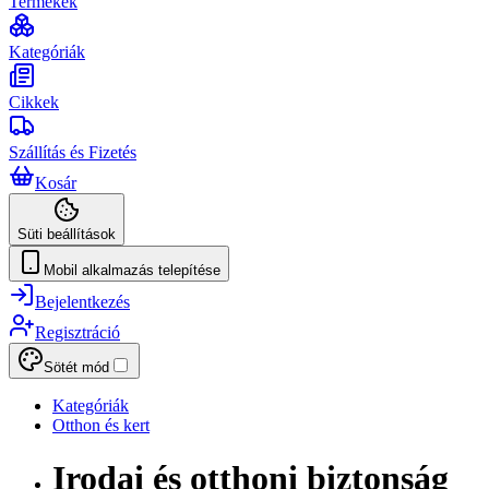
Termékek
Kategóriák
Cikkek
Szállítás és Fizetés
Kosár
Süti beállítások
Mobil alkalmazás telepítése
Bejelentkezés
Regisztráció
Sötét mód
Kategóriák
Otthon és kert
Irodai és otthoni biztonság