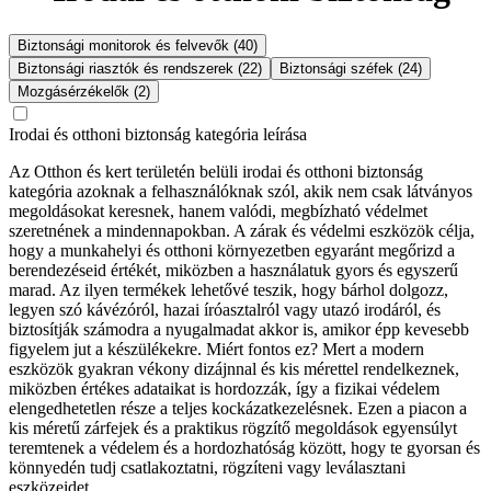
Biztonsági monitorok és felvevők (40)
Biztonsági riasztók és rendszerek (22)
Biztonsági széfek (24)
Mozgásérzékelők (2)
Irodai és otthoni biztonság kategória leírása
Az Otthon és kert területén belüli irodai és otthoni biztonság
kategória azoknak a felhasználóknak szól, akik nem csak látványos
megoldásokat keresnek, hanem valódi, megbízható védelmet
szeretnének a mindennapokban. A zárak és védelmi eszközök célja,
hogy a munkahelyi és otthoni környezetben egyaránt megőrizd a
berendezéseid értékét, miközben a használatuk gyors és egyszerű
marad. Az ilyen termékek lehetővé teszik, hogy bárhol dolgozz,
legyen szó kávézóról, hazai íróasztalról vagy utazó irodáról, és
biztosítják számodra a nyugalmadat akkor is, amikor épp kevesebb
figyelem jut a készülékekre. Miért fontos ez? Mert a modern
eszközök gyakran vékony dizájnnal és kis mérettel rendelkeznek,
miközben értékes adataikat is hordozzák, így a fizikai védelem
elengedhetetlen része a teljes kockázatkezelésnek. Ezen a piacon a
kis méretű zárfejek és a praktikus rögzítő megoldások egyensúlyt
teremtenek a védelem és a hordozhatóság között, hogy te gyorsan és
könnyedén tudj csatlakoztatni, rögzíteni vagy leválasztani
eszközeidet.