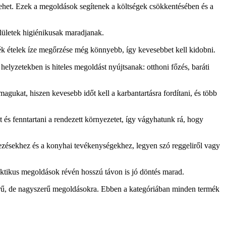
lehet. Ezek a megoldások segítenek a költségek csökkentésében és a
lületek higiénikusak maradjanak.
ék ételek íze megőrzése még könnyebb, így kevesebbet kell kidobni.
elyzetekben is hiteles megoldást nyújtsanak: otthoni főzés, baráti
magukat, hiszen kevesebb időt kell a karbantartásra fordítani, és több
és fenntartani a rendezett környezetet, így vágyhatunk rá, hogy
tkezésekhez és a konyhai tevékenységekhez, legyen szó reggeliről vagy
ktikus megoldások révén hosszú távon is jó döntés marad.
szerű, de nagyszerű megoldásokra. Ebben a kategóriában minden termék