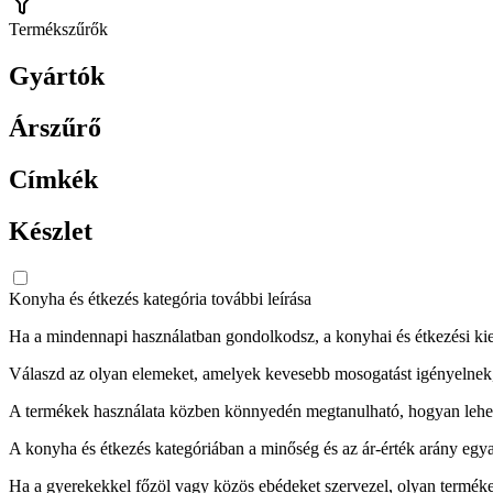
Termékszűrők
Gyártók
Árszűrő
Címkék
Készlet
Konyha és étkezés kategória további leírása
Ha a mindennapi használatban gondolkodsz, a konyhai és étkezési kieg
Válaszd az olyan elemeket, amelyek kevesebb mosogatást igényelnek, 
A termékek használata közben könnyedén megtanulható, hogyan lehet mi
A konyha és étkezés kategóriában a minőség és az ár-érték arány egyar
Ha a gyerekekkel főzöl vagy közös ebédeket szervezel, olyan termékek