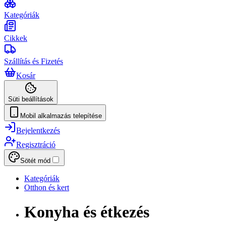
Kategóriák
Cikkek
Szállítás és Fizetés
Kosár
Süti beállítások
Mobil alkalmazás telepítése
Bejelentkezés
Regisztráció
Sötét mód
Kategóriák
Otthon és kert
Konyha és étkezés