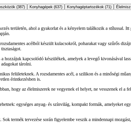
szközök (387)
Konyhagépek (637)
Konyhagéptartozékok (71)
Élelmisz
kezés területén, ahol a gyakorlat és a kényelem találkozik a stílussal.
apján.
zó rozsdamentes acélból készült kulacsokról, poharakat vagy szűrős di
tisztaságot.
 a hozzájuk kapcsolódó készülékek, amelyek a levegő kivonásával lassít
adagokat tárolni.
nikus felületeknek. A rozsdamentes acél, a szilikon és a minőségi műa
etlen érintkezésben is.
abban, hogy az élelmiszerek ne vegyenek el helyet, ne vesszenek el a fel
ehetnek: egységes anyag- és színvilág, kompakt formák, amelyeket egys
. Sok termék tervezése során figyelembe veszik a mindennapi mozgást,