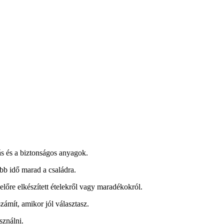
ás és a biztonságos anyagok.
bb idő marad a családra.
lőre elkészített ételekről vagy maradékokról.
zámít, amikor jól választasz.
sználni.