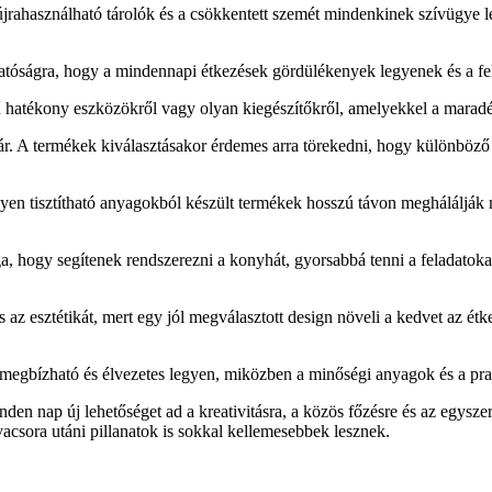
 újrahasználható tárolók és a csökkentett szemét mindenkinek szívügye 
thatóságra, hogy a mindennapi étkezések gördülékenyek legyenek és a fe
ű hatékony eszközökről vagy olyan kiegészítőkről, amelyekkel a marad
r. A termékek kiválasztásakor érdemes arra törekedni, hogy különböző h
önnyen tisztítható anyagokból készült termékek hosszú távon meghálálják 
hogy segítenek rendszerezni a konyhát, gyorsabbá tenni a feladatokat 
 az esztétikát, mert egy jól megválasztott design növeli a kedvet az é
megbízható és élvezetes legyen, miközben a minőségi anyagok és a pra
nden nap új lehetőséget ad a kreativitásra, a közös főzésre és az egy
vacsora utáni pillanatok is sokkal kellemesebbek lesznek.