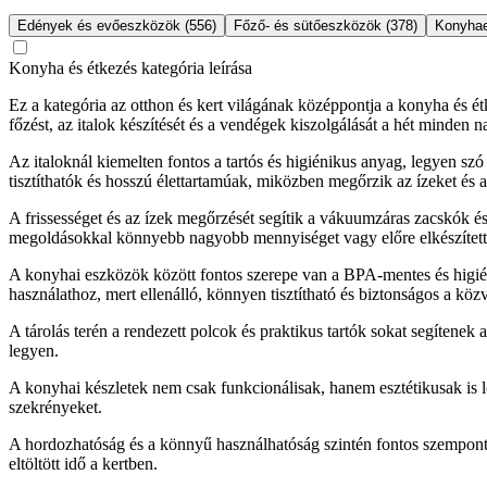
Edények és evőeszközök (556)
Főző- és sütőeszközök (378)
Konyhae
Konyha és étkezés kategória leírása
Ez a kategória az otthon és kert világának középpontja a konyha és ét
főzést, az italok készítését és a vendégek kiszolgálását a hét minden n
Az italoknál kiemelten fontos a tartós és higiénikus anyag, legyen s
tisztíthatók és hosszú élettartamúak, miközben megőrzik az ízeket és a 
A frissességet és az ízek megőrzését segítik a vákuumzáras zacskók és
megoldásokkal könnyebb nagyobb mennyiséget vagy előre elkészített 
A konyhai eszközök között fontos szerepe van a BPA-mentes és higié
használathoz, mert ellenálló, könnyen tisztítható és biztonságos a közv
A tárolás terén a rendezett polcok és praktikus tartók sokat segítenek 
legyen.
A konyhai készletek nem csak funkcionálisak, hanem esztétikusak is l
szekrényeket.
A hordozhatóság és a könnyű használhatóság szintén fontos szempont
eltöltött idő a kertben.