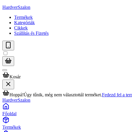
HardverSzalon
Termékek
Kategóriák
Cikkek
Szállítás és Fizetés
Kosár
Hoppá!
Úgy tűnik, még nem választottál terméket.
Fedezd fel a te
HardverSzalon
Főoldal
Termékek