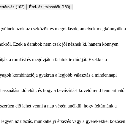
ertárolás (162)
Étel- és italhordók (180)
 Itt gyűlnek azok az eszközök és megoldások, amelyek megkönnyítik a
zájnokról. Ezek a darabok nem csak jól néznek ki, hanem könnyen
ják a romlást és megóvják a falatok textúráját. Ezekkel a
nyagok kombinációja gyakran a legjobb választás a mindennapi
használási idő előtt, és hogy a bevásárlást követő rend fenntartható
zerűen elő lehet venni a nap végén anélkül, hogy feltúrnánk a
 legyen az utazás, munkahelyi étkezés vagy a gyerekekkel közösen