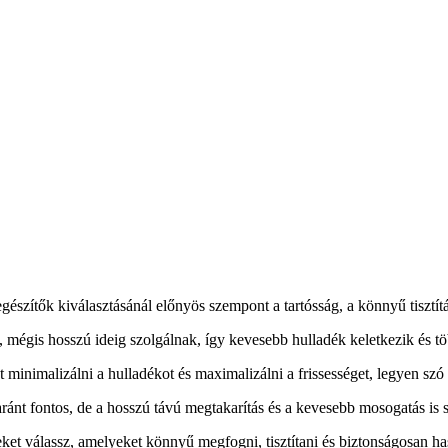
észítők kiválasztásánál előnyös szempont a tartósság, a könnyű tisztít
mégis hosszú ideig szolgálnak, így kevesebb hulladék keletkezik és tö
nimalizálni a hulladékot és maximalizálni a frissességet, legyen szó e
ánt fontos, de a hosszú távú megtakarítás és a kevesebb mosogatás is s
et válassz, amelyeket könnyű megfogni, tisztítani és biztonságosan ha