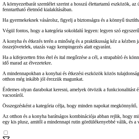
A környezetbarát szemlélet szerint a hosszú élettartamú eszközök, az
fenntartható életmód kialakításában.
Ha gyermekeknek vásárolsz, figyelj a biztonságra és a könnyű tisztí
Végül fontos, hogy a kategória sokoldalú legyen: legyen szó egyszer
A konyha és étkezés terén a minőség és a praktikusság kéz a kézben já
összejövetelek, utazás vagy kempingezés alatt egyaránt.
Ha a kifejezetten friss étel és ital megőrzése a cél, a strapabíró és k
idő marad az élvezetekre.
A mindennapokban a konyhai és étkezési eszközök közös tulajdonsága, 
otthon még inkább jól érezzük magunkat.
Érdemes olyan darabokat keresni, amelyek ötvözik a funkcionalitást és
vacsoráról.
Összegzésként a kategória célja, hogy minden napokat megkönnyítő, 
Az otthon és a konyha barátságos kombinációja abban rejlik, hogy mi
egy kis plusz, amitől a mindennapi rutin gördülékenyebbé válik, és a 