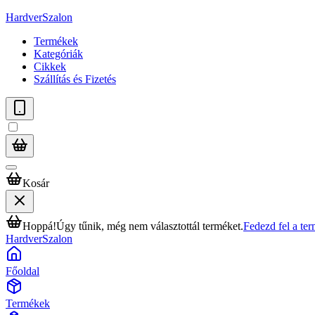
HardverSzalon
Termékek
Kategóriák
Cikkek
Szállítás és Fizetés
Kosár
Hoppá!
Úgy tűnik, még nem választottál terméket.
Fedezd fel a te
HardverSzalon
Főoldal
Termékek