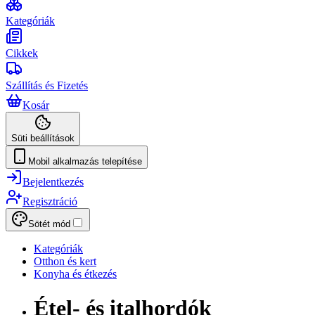
Kategóriák
Cikkek
Szállítás és Fizetés
Kosár
Süti beállítások
Mobil alkalmazás telepítése
Bejelentkezés
Regisztráció
Sötét mód
Kategóriák
Otthon és kert
Konyha és étkezés
Étel- és italhordók