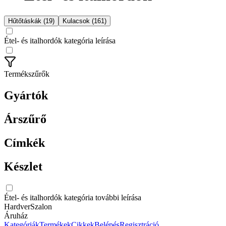
Hűtőtáskák (19)
Kulacsok (161)
Étel- és italhordók kategória leírása
Termékszűrők
Gyártók
Árszűrő
Címkék
Készlet
Étel- és italhordók kategória további leírása
HardverSzalon
Áruház
Kategóriák
Termékek
Cikkek
Belépés
Regisztráció