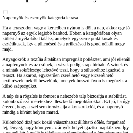
Napernyők és esernyők kategória leírása
Ha a teraszodon vagy a kertedben nyáron is dőlt a nap, akkor egy jó
napernyő az egyik legjobb barátod. Ebben a kategóriában olyan
kültéri árnyékolókat találsz, amelyek egyszerre praktikusak és
esztétikusak, így a pihenésed és a grillezésed is gond nélkül megy
majd.
Anyagokról: a textília általában impregnált poliészter, ami jól ellenáll
a napfénynek és az esőnek, a vázak pedig strapabíróak. A színek és
a minták sokfélesége lehetővé teszi, hogy a stílusodhoz igazítsd a
teraszt. Ha akarod, egyszerűen cserélhető vagy kicserélhető
textilrészelemekről beszélünk, amelyek hosszú távon is megőrzik a
külső szépségüket.
A talp és a rögzítés is fontos: a nehezebb talp biztosítja a stabilitást,
különböző szárméretekhez illeszkedő megoldásokkal. Ezt jó, ha úgy
érezed, hogy a szél sem tornáztatja a konstrukciót, és a napernyő
mindig a kívánt helyen marad.
Különböző dizájnok közül választhatsz: állítható dőlés, forgatható
fej, lényeg, hogy könnyen az árnyék helyét igazítsd napközben. Így
a reggeli kávé mellé is tökéletesen elrendezheted a fényviszonyokat,