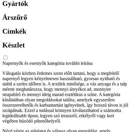
Gyártók
Árszűrő
Címkék
Készlet
Napernyők és esernyők kategória további leírása
Válogatás közben érdemes szem előtt tartani, hogy a megfelelő
napernyő legyen kényelmesen használható, gyorsan nyitható és
stabil a szeles időben is. A textilek minősége, a váz anyaga és a talp
mérete meghatározza, hogy mennyi árnyékot ad, mennyire
strapabíró és mennyi ideig marad esztétikus a színe. A kategória
kínálatában olyan megoldásokat találsz, amelyek egyszerűen
összeszerelhetők és karbantartást igényelnek, így hosszú távon is jól
szolgálnak. Ezzel a tudással könnyen kiválaszthatod a számodra
legideálisabb típust, legyen szó teraszról, erkélyről vagy kert
végében húzódó pihenőhelyről.
Nézd végig az ajánlatot és válassz olyan megoldást, amely