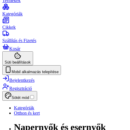
Termékek
Kategóriák
Cikkek
Szállítás és Fizetés
Kosár
Süti beállítások
Mobil alkalmazás telepítése
Bejelentkezés
Regisztráció
Sötét mód
Kategóriák
Otthon és kert
Napernyők és esernyők