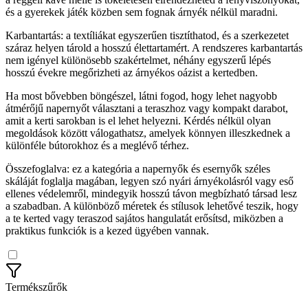
és a gyerekek játék közben sem fognak árnyék nélkül maradni.
Karbantartás: a textíliákat egyszerűen tisztíthatod, és a szerkezetet
száraz helyen tárold a hosszú élettartamért. A rendszeres karbantartás
nem igényel különösebb szakértelmet, néhány egyszerű lépés
hosszú évekre megőrizheti az árnyékos oázist a kertedben.
Ha most bővebben böngészel, látni fogod, hogy lehet nagyobb
átmérőjű napernyőt választani a teraszhoz vagy kompakt darabot,
amit a kerti sarokban is el lehet helyezni. Kérdés nélkül olyan
megoldások között válogathatsz, amelyek könnyen illeszkednek a
különféle bútorokhoz és a meglévő térhez.
Összefoglalva: ez a kategória a napernyők és esernyők széles
skáláját foglalja magában, legyen szó nyári árnyékolásról vagy eső
ellenes védelemről, mindegyik hosszú távon megbízható társad lesz
a szabadban. A különböző méretek és stílusok lehetővé teszik, hogy
a te kerted vagy teraszod sajátos hangulatát erősítsd, miközben a
praktikus funkciók is a kezed ügyében vannak.
Termékszűrők