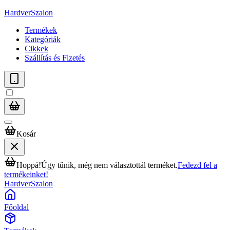
HardverSzalon
Termékek
Kategóriák
Cikkek
Szállítás és Fizetés
Kosár
Hoppá!
Úgy tűnik, még nem választottál terméket.
Fedezd fel a
termékeinket!
HardverSzalon
Főoldal