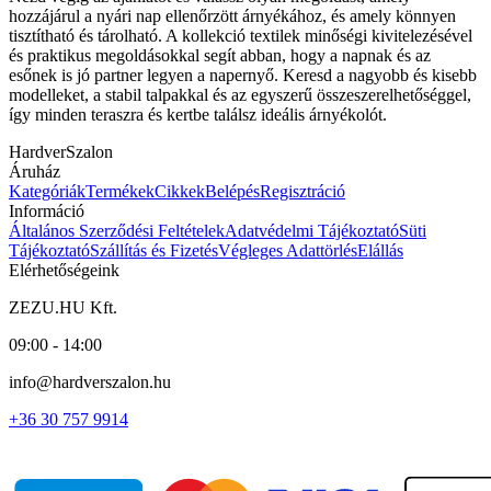
hozzájárul a nyári nap ellenőrzött árnyékához, és amely könnyen
tisztítható és tárolható. A kollekció textilek minőségi kivitelezésével
és praktikus megoldásokkal segít abban, hogy a napnak és az
esőnek is jó partner legyen a napernyő. Keresd a nagyobb és kisebb
modelleket, a stabil talpakkal és az egyszerű összeszerelhetőséggel,
így minden teraszra és kertbe találsz ideális árnyékolót.
HardverSzalon
Áruház
Kategóriák
Termékek
Cikkek
Belépés
Regisztráció
Információ
Általános Szerződési Feltételek
Adatvédelmi Tájékoztató
Süti
Tájékoztató
Szállítás és Fizetés
Végleges Adattörlés
Elállás
Elérhetőségeink
ZEZU.HU Kft.
09:00 - 14:00
info@hardverszalon.hu
+36 30 757 9914