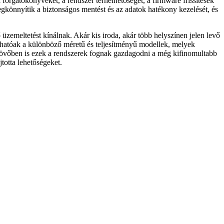
orgatókönyveket, a rendszer terhelhetőségét, a firmware frissítések
egkönnyítik a biztonságos mentést és az adatok hatékony kezelését, és
üzemeltetést kínálnak. Akár kis iroda, akár több helyszínen jelen levő
lálhatóak a különböző méretű és teljesítményű modellek, melyek
 a jövőben is ezek a rendszerek fognak gazdagodni a még kifinomultabb
totta lehetőségeket.