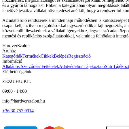
hozzáférést, megbízhatóságot és skálázhatóságot kínál. A megfelelő N
és a gyártói támogatást. Ebben a kategóriában olyan megoldások találh
lehetővé teszik a vállalat növekedését anélkül, hogy a rendszer túl k
Az adattároló rendszerek a mindennapi működésben is kulcsszerepet töl
csapat kell, az ilyen megoldásokkal egyszerűsödik a fájlmegosztás, a
közvetlenül illeszkednek a vállalati igényekhez, legyen szó adatközpo
mentési és replikációs szolgáltatásokkal, valamint a felhőalapú integr
HardverSzalon
Áruház
Kategóriák
Termékek
Cikkek
Belépés
Regisztráció
Információ
Általános Szerződési Feltételek
Adatvédelmi Tájékoztató
Süti Tájékozt
Elérhetőségeink
ZEZU.HU Kft.
09:00 - 14:00
info@hardverszalon.hu
+36 30 757 9914