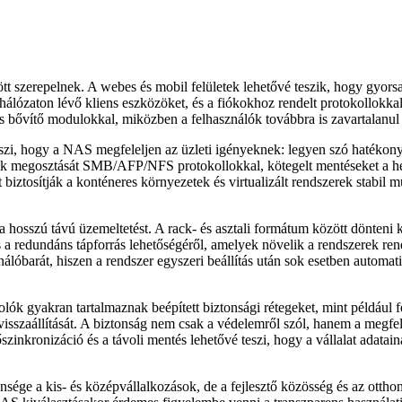
szerepelnek. A webes és mobil felületek lehetővé teszik, hogy gyorsan 
 hálózaton lévő kliens eszközöket, és a fiókokhoz rendelt protokollokkal 
 bővítő modulokkal, miközben a felhasználók továbbra is zavartalanul 
i, hogy a NAS megfeleljen az üzleti igényeknek: legyen szó hatékony a
lok megosztását SMB/AFP/NFS protokollokkal, kötegelt mentéseket a hely
 biztosítják a konténeres környezetek és virtualizált rendszerek stabil m
 hosszú távú üzemeltetést. A rack- és asztali formátum között dönteni ke
s a redundáns tápforrás lehetőségéről, amelyek növelik a rendszerek ren
barát, hiszen a rendszer egyszeri beállítás után sok esetben automatiku
lók gyakran tartalmaznak beépített biztonsági rétegeket, mint például f
visszaállítását. A biztonság nem csak a védelemről szól, hanem a megfel
elhőszinkronizáció és a távoli mentés lehetővé teszi, hogy a vállalat ada
ége a kis- és középvállalkozások, de a fejlesztő közösség és az otthon