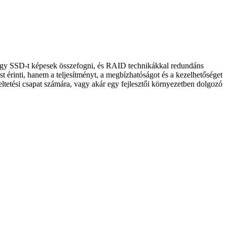
agy SSD-t képesek összefogni, és RAID technikákkal redundáns
t érinti, hanem a teljesítményt, a megbízhatóságot és a kezelhetőséget
eltetési csapat számára, vagy akár egy fejlesztői környezetben dolgozó