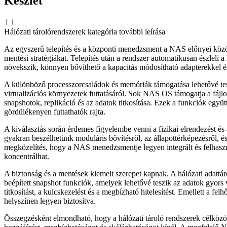
Készlet
Hálózati tárolórendszerek kategória további leírása
Az egyszerű telepítés és a központi menedzsment a NAS előnyei között 
mentési stratégiákat. Telepítés után a rendszer automatikusan észleli a
növekszik, könnyen bővíthető a kapacitás módosítható adapterekkel és
A különböző processzorcsaládok és memóriák támogatása lehetővé tesz
virtualizációs környezetek futtatásáról. Sok NAS OS támogatja a fáj
snapshotok, replikáció és az adatok titkosítása. Ezek a funkciók együtt
gördülékenyen futtathatók rajta.
A kiválasztás során érdemes figyelembe venni a fizikai elrendezést és a
gyakran beszélhetünk moduláris bővítésről, az állapottérképezésről, é
megközelítés, hogy a NAS menedzsmentje legyen integrált és felhasználó
koncentrálhat.
A biztonság és a mentések kiemelt szerepet kapnak. A hálózati adattáro
beépített snapshot funkciók, amelyek lehetővé teszik az adatok gyors 
titkosítást, a kulcskezelést és a megbízható hitelesítést. Emellett a f
helyszínen legyen biztosítva.
Összegzésként elmondható, hogy a hálózati tároló rendszerek célközöns