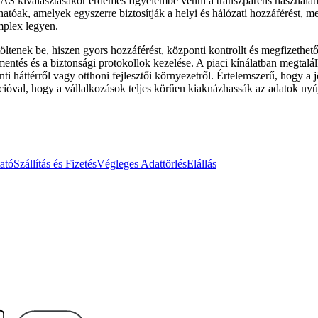
AS kiválasztásakor érdemes figyelembe venni a transzparens használati f
atóak, amelyek egyszerre biztosítják a helyi és hálózati hozzáférést, m
omplex legyen.
tenek be, hiszen gyors hozzáférést, központi kontrollt és megfizethető 
 mentés és a biztonsági protokollok kezelése. A piaci kínálatban megta
nti háttérről vagy otthoni fejlesztői környezetről. Értelemszerű, hogy
ációval, hogy a vállalkozások teljes körűen kiaknázhassák az adatok nyúj
ató
Szállítás és Fizetés
Végleges Adattörlés
Elállás