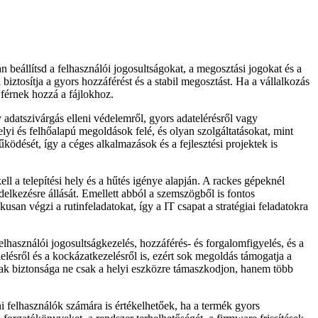
beállítsd a felhasználói jogosultságokat, a megosztási jogokat és a
biztosítja a gyors hozzáférést és a stabil megosztást. Ha a vállalkozás
férnek hozzá a fájlokhoz.
datszivárgás elleni védelemről, gyors adatelérésről vagy
i és felhőalapú megoldások felé, és olyan szolgáltatásokat, mint
űködését, így a céges alkalmazások és a fejlesztési projektek is
ll a telepítési hely és a hűtés igénye alapján. A rackes gépeknél
delkezésre állását. Emellett abból a szemszögből is fontos
san végzi a rutinfeladatokat, így a IT csapat a stratégiai feladatokra
elhasználói jogosultságkezelés, hozzáférés- és forgalomfigyelés, és a
elésről és a kockázatkezelésről is, ezért sok megoldás támogatja a
tainak biztonsága ne csak a helyi eszközre támaszkodjon, hanem több
i felhasználók számára is értékelhetőek, ha a termék gyors