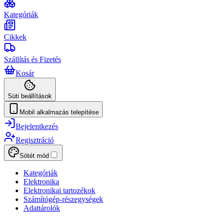
Kategóriák
Cikkek
Szállítás és Fizetés
Kosár
Süti beállítások
Mobil alkalmazás telepítése
Bejelentkezés
Regisztráció
Sötét mód
Kategóriák
Elektronika
Elektronikai tartozékok
Számítógép-részegységek
Adattárolók