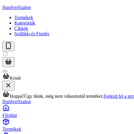
HardverSzalon
Termékek
Kategóriák
Cikkek
Szállítás és Fizetés
Kosár
Hoppá!
Úgy tűnik, még nem választottál terméket.
Fedezd fel a te
HardverSzalon
Főoldal
Termékek