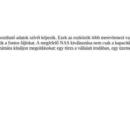
osztható adatok szívét képezik. Ezek az eszközök több merevlemezt v
k a fontos fájlokat. A megfelelő NAS kiválasztása nem csak a kapacitás
számára kínáljon megoldásokat: egy törzs a vállalati irodában, egy üzem