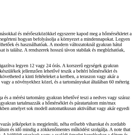
lomásokkal és mérőeszközökkel egyszerre kapod meg a hőmérsékletet a
k megérteni hogyan befolyásolja a környezet a mindennapokat. Legyen
píthetőek és használhatóak. A modern változatoknál gyakran hátul
at is találsz. A rendszerek hosszú távon stabilak és megbízhatóak,
 igazítva legyen 12 vagy 24 órás. A korszerű egységek gyakran
készülékek jellemzően lehetővé teszik a beltéri hőmérséklet és
vetheted a kinti feltételeket a kertben, a teraszon vagy akár a
z vagy a növényekhez közel, és a tartományukat általában 60 méterig
ga és a mérési tartomány gyakran lehetővé teszi a nedves vagy száraz
k gyakran tartalmazzák a hőmérséklet és páratartalom min/max
désekben amelyet sok modell automatikusan aktiválhat vagy akár egyedi
avazás jelképeket is megjeleníti, néha erősebb viharokat és zordabb
s dátum és idő mindig a zökkenőmentes működést szolgálja. A note that
s. A külföldi utazások vagy a családi ügyelet kezelésekor a dátum és