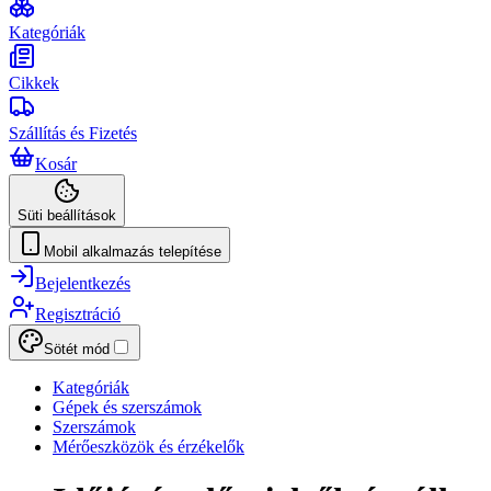
Kategóriák
Cikkek
Szállítás és Fizetés
Kosár
Süti beállítások
Mobil alkalmazás telepítése
Bejelentkezés
Regisztráció
Sötét mód
Kategóriák
Gépek és szerszámok
Szerszámok
Mérőeszközök és érzékelők