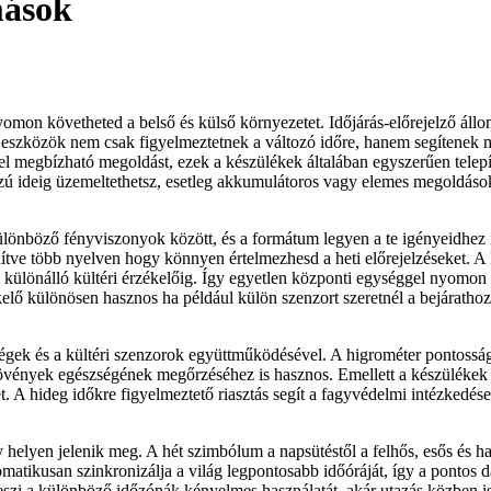
mások
omon követheted a belső és külső környezetet. Időjárás-előrejelző ál
 az eszközök nem csak figyelmeztetnek a változó időre, hanem segítene
esel megbízható megoldást, ezek a készülékek általában egyszerűen tele
osszú ideig üzemeltethetsz, esetleg akkumulátoros vagy elemes megoldások
különböző fényviszonyok között, és a formátum legyen a te igényeidhez
idítve több nyelven hogy könnyen értelmezhesd a heti előrejelzéseket. A 
különálló kültéri érzékelőig. Így egyetlen központi egységgel nyomon kö
elő különösen hasznos ha például külön szenzort szeretnél a bejáratho
ységek és a kültéri szenzorok együttműködésével. A higrométer pontossá
a növények egészségének megőrzéséhez is hasznos. Emellett a készüléke
eket. A hideg időkre figyelmeztető riasztás segít a fagyvédelmi intézke
y helyen jelenik meg. A hét szimbólum a napsütéstől a felhős, esős és h
tomatikusan szinkronizálja a világ legpontosabb időóráját, így a ponto
 teszi a különböző időzónák kényelmes használatát, akár utazás közben i