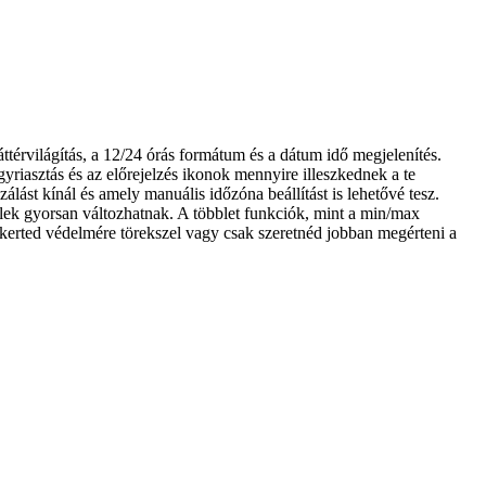
ttérvilágítás, a 12/24 órás formátum és a dátum idő megjelenítés.
yriasztás és az előrejelzés ikonok mennyire illeszkednek a te
ást kínál és amely manuális időzóna beállítást is lehetővé tesz.
telek gyorsan változhatnak. A többlet funkciók, mint a min/max
 kerted védelmére törekszel vagy csak szeretnéd jobban megérteni a