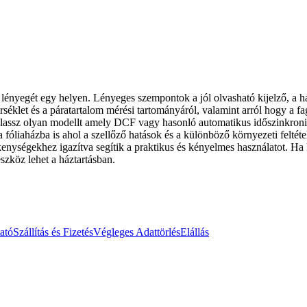
k lényegét egy helyen. Lényeges szempontok a jól olvasható kijelző, a há
séklet és a páratartalom mérési tartományáról, valamint arról hogy a fag
lassz olyan modellt amely DCF vagy hasonló automatikus időszinkronizál
 fóliaházba is ahol a szellőző hatások és a különböző környezeti felté
enységekhez igazítva segítik a praktikus és kényelmes használatot. Ha
eszköz lehet a háztartásban.
ató
Szállítás és Fizetés
Végleges Adattörlés
Elállás