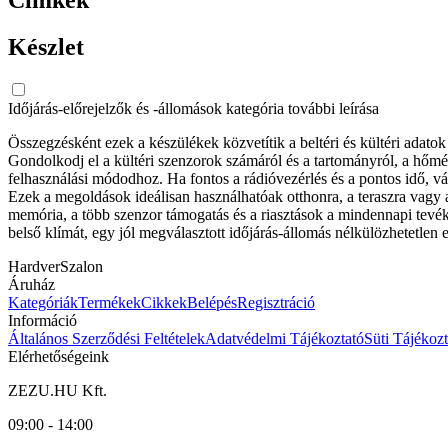
Készlet
Időjárás-előrejelzők és -állomások kategória további leírása
Összegzésként ezek a készülékek közvetítik a beltéri és kültéri adato
Gondolkodj el a kültéri szenzorok számáról és a tartományról, a hőmér
felhasználási módodhoz. Ha fontos a rádióvezérlés és a pontos idő, vá
Ezek a megoldások ideálisan használhatóak otthonra, a teraszra vagy a
memória, a több szenzor támogatás és a riasztások a mindennapi tevék
belső klímát, egy jól megválasztott időjárás-állomás nélkülözhetetlen 
HardverSzalon
Áruház
Kategóriák
Termékek
Cikkek
Belépés
Regisztráció
Információ
Általános Szerződési Feltételek
Adatvédelmi Tájékoztató
Süti Tájékozt
Elérhetőségeink
ZEZU.HU Kft.
09:00 - 14:00