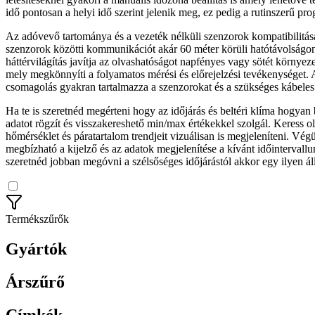
idő pontosan a helyi idő szerint jelenik meg, ez pedig a rutinszerű pr
Az adóvevő tartománya és a vezeték nélküli szenzorok kompatibilitása
szenzorok közötti kommunikációt akár 60 méter körüli hatótávolságon. 
háttérvilágítás javítja az olvashatóságot napfényes vagy sötét környe
mely megkönnyíti a folyamatos mérési és előrejelzési tevékenységet. A
csomagolás gyakran tartalmazza a szenzorokat és a szükséges kábeles c
Ha te is szeretnéd megérteni hogy az időjárás és beltéri klíma hogyan
adatot rögzít és visszakereshető min/max értékekkel szolgál. Keress 
hőmérséklet és páratartalom trendjeit vizuálisan is megjeleníteni. Végü
megbízható a kijelző és az adatok megjelenítése a kívánt időinterv
szeretnéd jobban megóvni a szélsőséges időjárástól akkor egy ilyen á
Termékszűrők
Gyártók
Árszűrő
Címkék