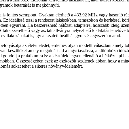
ogramok betartását is megkönnyíti.
 is fontos szempont. Gyakran elérhető a 433.92 MHz vagy hasonló rádió
Ez ideálissá teszi a rendszert lakásokban, teraszokon és kerítéssel kö
zetben egyaránt. Ha beszerezhető hálózati adapterrel hosszabb ideig üze
 falra szerelhető vagy asztali állványra helyezhető kialakítás lehetővé
satlakozásokat is, így a kezdeti beállítás gyors és egyszerű marad.
 befolyásolja az életviteledet, érdemes olyan modellt választani amely
olyan készüléket amely megoldást ad a fagyriasztásra, a különböző időzó
l gondolj a praktikumra is: a készülék legyen ellenálló a hétköznapi has
allumokban. Összességében ezek az eszközök segítenek abban hogy a min
llomás sokat tehet a sikeres növényvédelemért.