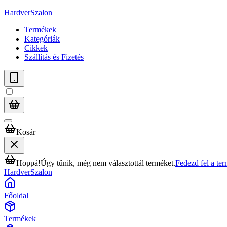
HardverSzalon
Termékek
Kategóriák
Cikkek
Szállítás és Fizetés
Kosár
Hoppá!
Úgy tűnik, még nem választottál terméket.
Fedezd fel a te
HardverSzalon
Főoldal
Termékek