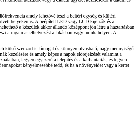
frekvencia amely lehetővé teszi a beltéri egység és kültéri
rülvett helyeken is. A beépített LED vagy LCD kijelzők és a
meltethető a készülék akkor állandó középpont jön létre a háztartásban
 teszi a rugalmas elhelyezést a lakásban vagy munkahelyen. A
 több külső szenzort is támogat és könnyen olvasható, nagy mennyiségű
nák kezelésére és amely képes a napok előrejelzését valamint a
ználatban, legyen egyszerű a telepítés és a karbantartás, és legyen
dennapokat kényelmesebbé tedd, és ha a növényeidet vagy a kertet