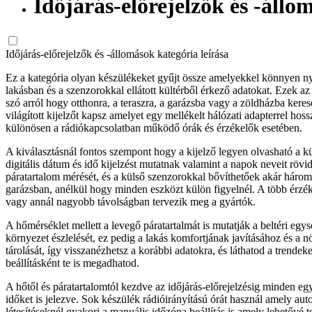
Időjárás-előrejelzők és -állo
Időjárás-előrejelzők és -állomások kategória leírása
Ez a kategória olyan készülékeket gyűjt össze amelyekkel könnyen ny
lakásban és a szenzorokkal ellátott kültérből érkező adatokat. Ezek
szó arról hogy otthonra, a teraszra, a garázsba vagy a zöldházba ker
világított kijelzőt kapsz amelyet egy mellékelt hálózati adapterrel h
különösen a rádiókapcsolatban működő órák és érzékelők esetében.
A kiválasztásnál fontos szempont hogy a kijelző legyen olvasható a 
digitális dátum és idő kijelzést mutatnak valamint a napok neveit röv
páratartalom mérését, és a külső szenzorokkal bővíthetőek akár három 
garázsban, anélkül hogy minden eszközt külön figyelnél. A több érzék
vagy annál nagyobb távolságban tervezik meg a gyártók.
A hőmérséklet mellett a levegő páratartalmát is mutatják a beltéri eg
környezet észlelését, ez pedig a lakás komfortjának javításához és 
tárolását, így visszanézhetsz a korábbi adatokra, és láthatod a trend
beállításként te is megadhatod.
A hőtől és páratartalomtól kezdve az időjárás-előrejelzésig minden eg
időket is jelezve. Sok készülék rádióirányítású órát használ amely au
létesítéseknél gyakori a manuális időzóna beállítás is amely lehetővé