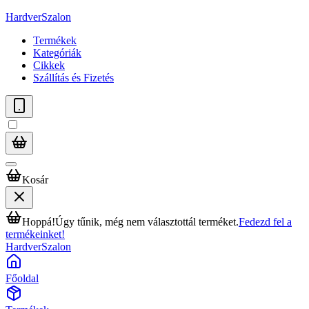
HardverSzalon
Termékek
Kategóriák
Cikkek
Szállítás és Fizetés
Kosár
Hoppá!
Úgy tűnik, még nem választottál terméket.
Fedezd fel a
termékeinket!
HardverSzalon
Főoldal