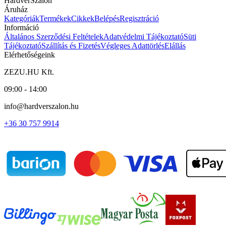
HardverSzalon
Áruház
Kategóriák
Termékek
Cikkek
Belépés
Regisztráció
Információ
Általános Szerződési Feltételek
Adatvédelmi Tájékoztató
Süti
Tájékoztató
Szállítás és Fizetés
Végleges Adattörlés
Elállás
Elérhetőségeink
ZEZU.HU Kft.
09:00 - 14:00
info@hardverszalon.hu
+36 30 757 9914