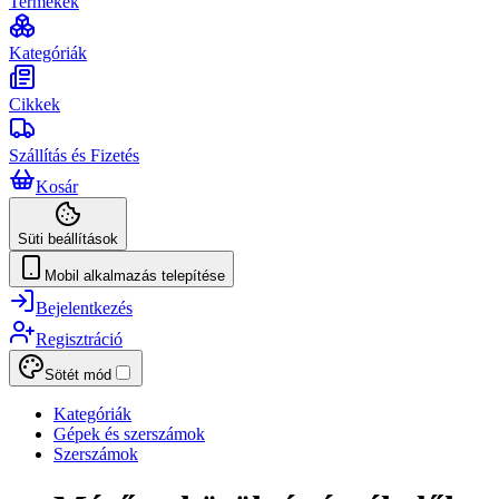
Termékek
Kategóriák
Cikkek
Szállítás és Fizetés
Kosár
Süti beállítások
Mobil alkalmazás telepítése
Bejelentkezés
Regisztráció
Sötét mód
Kategóriák
Gépek és szerszámok
Szerszámok