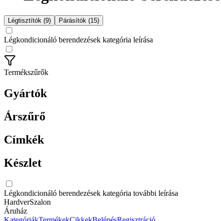
Légtisztítók (9)
Párásítók (15)
Légkondicionáló berendezések kategória leírása
Termékszűrők
Gyártók
Árszűrő
Címkék
Készlet
Légkondicionáló berendezések kategória további leírása
HardverSzalon
Áruház
Kategóriák
Termékek
Cikkek
Belépés
Regisztráció