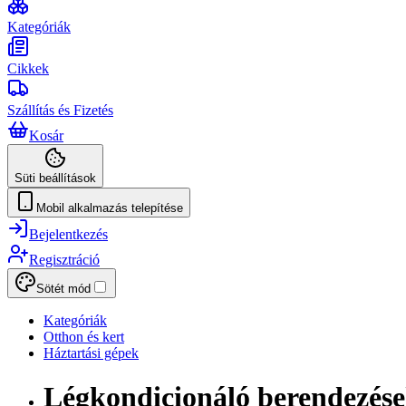
Kategóriák
Cikkek
Szállítás és Fizetés
Kosár
Süti beállítások
Mobil alkalmazás telepítése
Bejelentkezés
Regisztráció
Sötét mód
Kategóriák
Otthon és kert
Háztartási gépek
Légkondicionáló berendezés