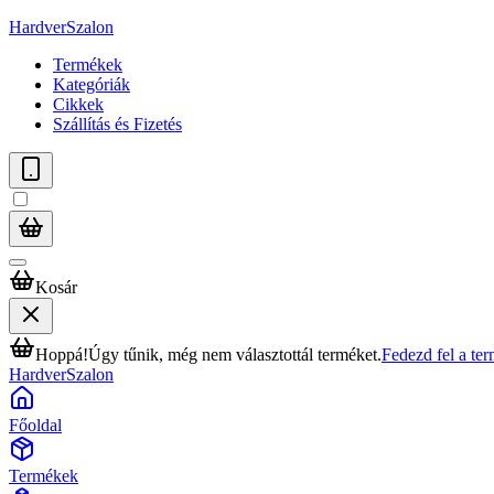
HardverSzalon
Termékek
Kategóriák
Cikkek
Szállítás és Fizetés
Kosár
Hoppá!
Úgy tűnik, még nem választottál terméket.
Fedezd fel a te
HardverSzalon
Főoldal
Termékek