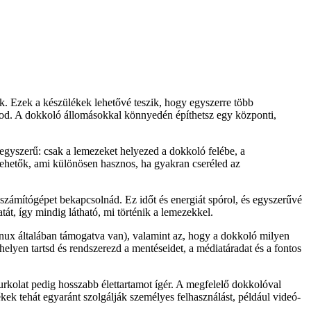
nek. Ezek a készülékek lehetővé teszik, hogy egyszerre több
nod. A dokkoló állomásokkal könnyedén építhetsz egy központi,
egyszerű: csak a lemezeket helyezed a dokkoló felébe, a
vehetők, ami különösen hasznos, ha gyakran cseréled az
számítógépet bekapcsolnád. Ez időt és energiát spórol, és egyszerűvé
tát, így mindig látható, mi történik a lemezekkel.
inux általában támogatva van), valamint az, hogy a dokkoló milyen
helyen tartsd és rendszerezd a mentéseidet, a médiatáradat és a fontos
urkolat pedig hosszabb élettartamot ígér. A megfelelő dokkolóval
ek tehát egyaránt szolgálják személyes felhasználást, például videó-