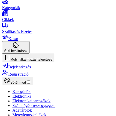
Kategóriák
Cikkek
Szállítás és Fizetés
Kosár
Süti beállítások
Mobil alkalmazás telepítése
Bejelentkezés
Regisztráció
Sötét mód
Kategóriák
Elektronika
Elektronikai tartozékok
Számítógép-részegységek
Adattárolók
Merevlemezkellékek