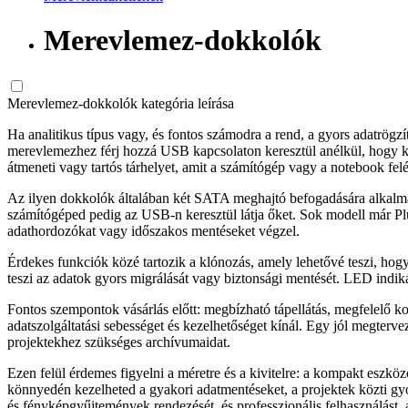
Merevlemez-dokkolók
Merevlemez-dokkolók kategória leírása
Ha analitikus típus vagy, és fontos számodra a rend, a gyors adatrögzí
merevlemezhez férj hozzá USB kapcsolaton keresztül anélkül, hogy k
átmeneti vagy tartós tárhelyet, amit a számítógép vagy a notebook felé 
Az ilyen dokkolók általában két SATA meghajtó befogadására alkalmas
számítógéped pedig az USB-n keresztül látja őket. Sok modell már Plu
adathordozókat vagy időszakos mentéseket végzel.
Érdekes funkciók közé tartozik a klónozás, amely lehetővé teszi, hog
teszi az adatok gyors migrálását vagy biztonsági mentését. LED indikát
Fontos szempontok vásárlás előtt: megbízható tápellátás, megfelelő k
adatszolgáltatási sebességet és kezelhetőséget kínál. Egy jól megterve
projektekhez szükséges archívumaidat.
Ezen felül érdemes figyelni a méretre és a kivitelre: a kompakt eszkö
könnyedén kezelheted a gyakori adatmentéseket, a projektek közti gyo
és fényképgyűjtemények rendezését, és professzionális felhasználást,