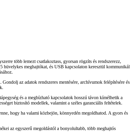
szerre több lemezt csatlakoztass, gyorsan rögzíts és rendszerezz,
s 3,5 hüvelykes meghajtókat, és USB kapcsolaton keresztül kommunikál
ásához.
n. Gondolj az adatok rendszeres mentésére, archívumok felépítésére és
k.
ű tápegység és a megbízható kapcsolatok hosszú távon kímélhetik a
éget biztosító modellek, valamint a széles garanciális feltételek.
 benne, hogy ha valami közbejön, könnyedén megoldhatod. A gyors és
ermékei az egyszerű megoldástól a bonyolultabb, több meghajtós