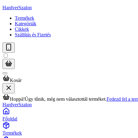
HardverSzalon
Termékek
Kategóriák
Cikkek
Szállítás és Fizetés
Kosár
Hoppá!
Úgy tűnik, még nem választottál terméket.
Fedezd fel a te
HardverSzalon
Főoldal
Termékek