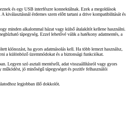
elkeznek és egy USB interfészre konnektálnak. Ezek a megoldások
A kiválasztásnál érdemes szem előtt tartani a drive kompatibilitását és
ogy minden alkalommal házat vagy külső átalakítót kellene használni.
megbízható tápegység. Ezzel lehetővé válik a hatékony adatmentés, a
ített klónozást, ha gyors adatmásolás kell. Ha több lemezt használsz,
eni a különböző üzemmódokat és a biztonsági funkciókat.
. Legyen szó asztali mentésről, adat visszaállításról vagy gyors
 működést, jó minőségű tápegységet és pozitív felhasználói
latodhoz legjobban illő dokkolót.