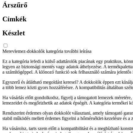
Árszűrő
Címkék
Készlet
Merevlemez-dokkolók kategória további leírása
Ez a kategória lefedi a külső adattárolók piacának egy praktikus, kön
legyen az biztonsági mentés vagy adatok áthelyezése. A termékpaletta
a számítógéppel. A klónozó funkció sok felhasználó számára jelentős 
Egyszerű és átlátható megoldást keresel? A dokkolók éppen ezt kínálj
a több lemez közti gyors hozzáférésre. A kompatibilitás általában sz
Ha vásárlás előtt gondolkodsz, figyelj a támogatott lemezek méretére
lemezeidet és megőrizhetik az adatok épségét. A kategória termékei köz
Rendszerint érdemes olyan dokkolót választani, amely támogató garan
stabil működés mellett érdemes figyelni a hőmérséklet-kezelésre és a z
Ha vásárolsz, tarts szem előtt a kompatibilitást és a megbízható kons