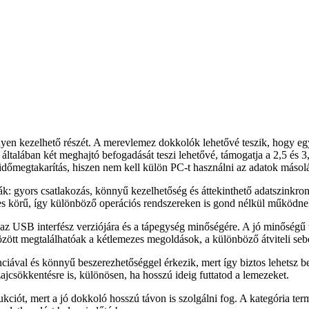
nyen kezelhető részét. A merevlemez dokkolók lehetővé teszik, hogy egy
 általában két meghajtó befogadását teszi lehetővé, támogatja a 2,5 é
időmegtakarítás, hiszen nem kell külön PC-t használni az adatok másol
ák: gyors csatlakozás, könnyű kezelhetőség és áttekinthető adatszinkro
éles körű, így különböző operációs rendszereken is gond nélkül működne
, az USB interfész verziójára és a tápegység minőségére. A jó minőség
ött megtalálhatóak a kétlemezes megoldások, a különböző átviteli sebess
ciával és könnyű beszerezhetőséggel érkezik, mert így biztos lehetsz
ajcsökkentésre is, különösen, ha hosszú ideig futtatod a lemezeket.
trukciót, mert a jó dokkoló hosszú távon is szolgálni fog. A kategória t