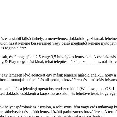
tés és a stabil külső tárhely, a merevlemez dokkolók igazi társak lehet
ülön házat kellene beszerezned vagy belső meghajtót kellene nyitogat
is rögtön elérsz.
ak, és támogatják a 2,5 vagy 3,5 hüvelykes lemezeket. A csatlakozás 
g & Play megoldást kínál, tehát telepítés nélkül, azonnal használatba 
y egy lemezen lévő adatokat egy másik lemezre másold anélkül, hogy a 
orok mutatják a tápellátás állapotát, a hozzáférést és a másolás folyama
ompatibilitás a jelenlegi operációs rendszereiddel (Windows, macOS, L
zett dokkoló csökkenti a káoszt az asztalon, és lehetővé teszi, hogy egy 
zök helyet spórolnak az asztalon, a robusztus, fém vagy erős műanyag b
rs áthelyezést és a több lemez közötti párhuzamos hozzáférést. A termék
 ahol a gyors klónozás és a megbízható adatszinkronozás fontos.