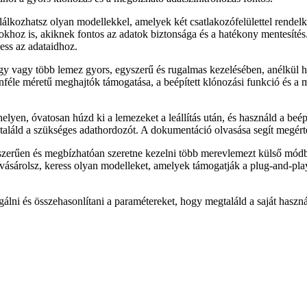
alálkozhatsz olyan modellekkel, amelyek két csatlakozófelülettel rend
khoz is, akiknek fontos az adatok biztonsága és a hatékony mentesítés. 
ess az adataidhoz.
y vagy több lemez gyors, egyszerű és rugalmas kezelésében, anélkül h
féle méretű meghajtók támogatása, a beépített klónozási funkció és a 
elyen, óvatosan húzd ki a lemezeket a leállítás után, és használd a beép
aláld a szükséges adathordozót. A dokumentáció olvasása segít megért
zerűen és megbízhatóan szeretne kezelni több merevlemezt külső módban
sárolsz, keress olyan modelleket, amelyek támogatják a plug-and-play
lni és összehasonlítani a paramétereket, hogy megtaláld a saját haszná