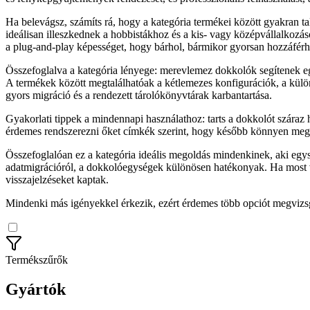
Ha belevágsz, számíts rá, hogy a kategória termékei között gyakran t
ideálisan illeszkednek a hobbistákhoz és a kis- vagy középvállalkozáso
a plug-and-play képességet, hogy bárhol, bármikor gyorsan hozzáférh
Összefoglalva a kategória lényege: merevlemez dokkolók segítenek eg
A termékek között megtalálhatóak a kétlemezes konfigurációk, a külön
gyors migráció és a rendezett tárolókönyvtárak karbantartása.
Gyakorlati tippek a mindennapi használathoz: tarts a dokkolót száraz h
érdemes rendszerezni őket címkék szerint, hogy később könnyen megt
Összefoglalóan ez a kategória ideális megoldás mindenkinek, aki egys
adatmigrációról, a dokkolóegységek különösen hatékonyak. Ha most vá
visszajelzéseket kaptak.
Mindenki más igényekkel érkezik, ezért érdemes több opciót megvizsgá
Termékszűrők
Gyártók