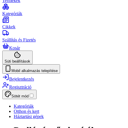
Termékek
Kategóriák
Cikkek
Szállítás és Fizetés
Kosár
Süti beállítások
Mobil alkalmazás telepítése
Bejelentkezés
Regisztráció
Sötét mód
Kategóriák
Otthon és kert
Háztartási gépek