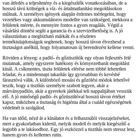
van átfedés a teljesítmény és a kiegészítők vonatkozásában, de a
hosszú távú költségek a víz- és ártalmatlanítási megoldásokon
múlnak. A személyes igények alapján érdemes mérlegelni, hogy
vezetékes vagy akkumulátoros modellre van szükséged, mekkora a
felületek mérete, és mennyire fontos a gyors reagálás. Végül a
vásárlási döntést segíti a garancia és a szervizelhetőség is. A jó
választásban a megbízható márkák és a részletes
terméktulajdonságok segítenek, hogy hosszú távon élvezhesd a
tisztaságot anélkül, hogy folyamatosan új berendezést kellene venni.
Röviden a lényeg: a padló- és gőztisztítók egy olyan fejlesztés felé
mutatnak, amely egyszerre hatékony és környezetbarát megoldást
kínál. A csíkmentes, tiszta felületek elérése nem többé lehetetlen
feladat, és a mindennapi takarítás így gyorsabban és kevésbé
fárasztóvá válik. A különböző mosási és gőzölési módok lehetővé
teszik, hogy a tisztítás személyre szabott legyen, akár a
márványpadlón, akár a gyerekek játékkal teli nappalijában vesszük
elő. A jó minőségű padló- és gőztisztítóval hosszú távon értéket
kapsz, miközben a tisztaság és higiénia által a család egészségének
védelmét is szolgálod.
Ha van időd, nézd át a kínálatot és a felhasználói visszajelzéseket,
mert a gyakorlatban kiderül, melyik modell és melyik kiegészítő a
legjobb a te lakásodhoz. Egy jó eszközzel a tisztítás nem stressz lesz,
hanem gyors és kellemes rutin.