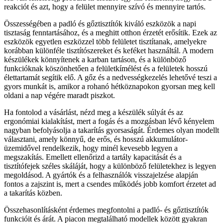
reakciót és azt, hogy a felület mennyire szívó és mennyire tartós.
Összességében a padló és gőztisztítók kiváló eszközök a napi
tisztaság fenntartásához, és a meghitt otthon érzetét erősítik. Ezek az
eszközök egyetlen eszközzel több felületet tisztítanak, amelyekre
korábban különféle tisztítószereket és keféket használtál. A modern
készülékek könnyítenek a karban tartáson, és a különböző
funkcióknak köszönhetően a felületkímélést és a felületek hosszú
élettartamát segítik elő. A gőz és a nedvességkezelés lehetővé teszi a
gyors munkát is, amikor a rohanó hétköznapokon gyorsan meg kell
oldani a nap végére maradt piszkot.
Ha fontolod a vásárlást, nézd meg a készülék súlyát és az
ergonómiai kialakítást, mert a fogás és a mozgásban lévő kényelem
nagyban befolyásolja a takarítás gyorsaságát. Érdemes olyan modellt
választani, amely könnyű, de erős, és hosszú akkumulátor-
üzemidővel rendelkezik, hogy minél kevesebb legyen a
megszakítás. Emellett ellenőrizd a tartály kapacitását és a
tisztítófejek széles skáláját, hogy a különböző felületekhez is legyen
megoldásod. A gyártók és a felhasználók visszajelzése alapján
fontos a zajszint is, mert a csendes működés jobb komfort érzetet ad
a takarítás közben.
Összehasonlításként érdemes megfontolni a padló- és gőztisztítók
funkcióit és árát. A piacon megtalálható modellek között gyakran