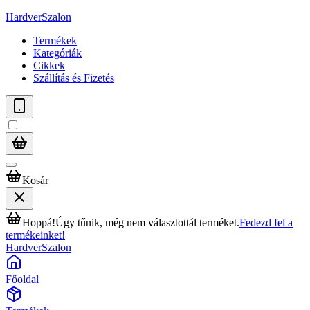
HardverSzalon
Termékek
Kategóriák
Cikkek
Szállítás és Fizetés
Kosár
Hoppá!
Úgy tűnik, még nem választottál terméket.
Fedezd fel a
termékeinket!
HardverSzalon
Főoldal