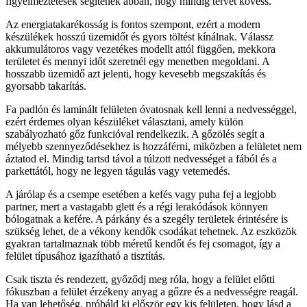
figyelmeztetések segítenek abban, hogy mindig tervet kövess.
Az energiatakarékosság is fontos szempont, ezért a modern
készülékek hosszú üzemidőt és gyors töltést kínálnak. Válassz
akkumulátoros vagy vezetékes modellt attól függően, mekkora
területet és mennyi időt szeretnél egy menetben megoldani. A
hosszabb üzemidő azt jelenti, hogy kevesebb megszakítás és
gyorsabb takarítás.
Fa padlón és laminált felületen óvatosnak kell lenni a nedvességgel,
ezért érdemes olyan készüléket választani, amely külön
szabályozható gőz funkcióval rendelkezik. A gőzölés segít a
mélyebb szennyeződésekhez is hozzáférni, miközben a felületet nem
áztatod el. Mindig tartsd távol a túlzott nedvességet a fából és a
parkettától, hogy ne legyen tágulás vagy vetemedés.
A járólap és a csempe esetében a kefés vagy puha fej a legjobb
partner, mert a vastagabb glett és a régi lerakódások könnyen
bólogatnak a kefére. A párkány és a szegély területek érintésére is
szükség lehet, de a vékony kendők csodákat tehetnek. Az eszközök
gyakran tartalmaznak több méretű kendőt és fej csomagot, így a
felület típusához igazítható a tisztítás.
Csak tiszta és rendezett, győződj meg róla, hogy a felület előtti
fókuszban a felület érzékeny anyag a gőzre és a nedvességre reagál.
Ha van lehetőség, próbáld ki először egy kis felületen, hogy lásd a