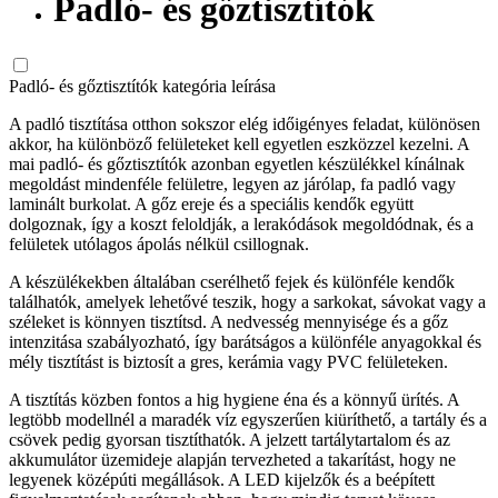
Padló- és gőztisztítók
Padló- és gőztisztítók kategória leírása
A padló tisztítása otthon sokszor elég időigényes feladat, különösen
akkor, ha különböző felületeket kell egyetlen eszközzel kezelni. A
mai padló- és gőztisztítók azonban egyetlen készülékkel kínálnak
megoldást mindenféle felületre, legyen az járólap, fa padló vagy
laminált burkolat. A gőz ereje és a speciális kendők együtt
dolgoznak, így a koszt feloldják, a lerakódások megoldódnak, és a
felületek utólagos ápolás nélkül csillognak.
A készülékekben általában cserélhető fejek és különféle kendők
találhatók, amelyek lehetővé teszik, hogy a sarkokat, sávokat vagy a
széleket is könnyen tisztítsd. A nedvesség mennyisége és a gőz
intenzitása szabályozható, így barátságos a különféle anyagokkal és
mély tisztítást is biztosít a gres, kerámia vagy PVC felületeken.
A tisztítás közben fontos a hig hygiene éna és a könnyű ürítés. A
legtöbb modellnél a maradék víz egyszerűen kiüríthető, a tartály és a
csövek pedig gyorsan tisztíthatók. A jelzett tartálytartalom és az
akkumulátor üzemideje alapján tervezheted a takarítást, hogy ne
legyenek középúti megállások. A LED kijelzők és a beépített