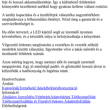
feje és hosszú akkumulátorideje. Így a különböző felületeket
könnyedén kezelheted anélkül hogy gyakran kellene váltani eszközt.
A tartály kapacitása és a tisztítófejek választéka nagymértékben
meghatározza a felhasználási élményt. Nézd meg a garanciát és a
szervizelhetőséget is.
Ha előre tervezel, a LED kijelző segít az üzemidő nyomon
követésében, és a készülék súlya is befolyásolhatja a kényelmet.
Végezetül érdemes megfontolni a vezetékes és vezeték nélküli
modellek közötti választást, figyelembe véve a lakás méretét és a
tisztítandó felületek számát.
Azon mérleg legyen, hogy mennyi időt és energiát szeretnél
megspórolni. Egy jó minőségű padló- és gőztisztító hosszú távon is
kifizetődik a hatékonyság és higiénia miatt.
HardverSzalon
Áruház
Kategóriák
Termékek
Cikkek
Belépés
Regisztráció
Információ
Általános Szerződési Feltételek
Adatvédelmi Tájékoztató
Süti
Tájékoztató
Szállítás és Fizetés
Végleges Adattörlés
Elállás
Elérhetőségeink