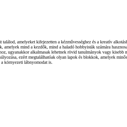
t találod, amelyeket kifejezetten a kézművességhez és a kreatív alkotá
tek, amelyek mind a kezdők, mind a haladó hobbyisták számára hasznosa
khoz, ugyanakkor alkalmasak lehetnek rövid tanulmányok vagy kisebb mű
úlyozása, ezért megtalálhatóak olyan lapok és blokkok, amelyek minősí
 a környezeti lábnyomodat is.