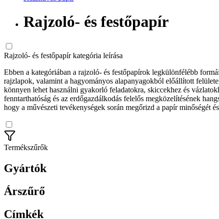
Rajzoló- és festőpapír
Rajzoló- és festőpapír kategória leírása
Ebben a kategóriában a rajzoló- és festőpapírok legkülönfélébb formái
rajzlapok, valamint a hagyományos alapanyagokból előállított felüle
könnyen lehet használni gyakorló feladatokra, skiccekhez és vázlato
fenntarthatóság és az erdőgazdálkodás felelős megközelítésének hangs
hogy a művészeti tevékenységek során megőrizd a papír minőségét és
Termékszűrők
Gyártók
Árszűrő
Címkék