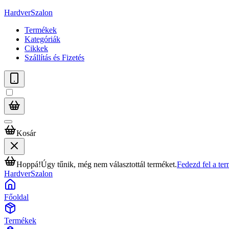
HardverSzalon
Termékek
Kategóriák
Cikkek
Szállítás és Fizetés
Kosár
Hoppá!
Úgy tűnik, még nem választottál terméket.
Fedezd fel a te
HardverSzalon
Főoldal
Termékek