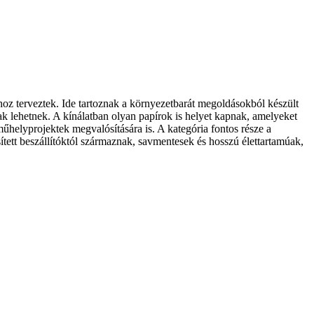
shoz terveztek. Ide tartoznak a környezetbarát megoldásokból készült
k lehetnek. A kínálatban olyan papírok is helyet kapnak, amelyeket
helyprojektek megvalósítására is. A kategória fontos része a
tett beszállítóktól származnak, savmentesek és hosszú élettartamúak,