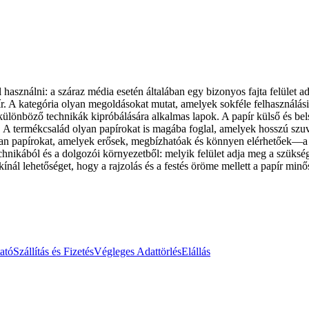
 használni: a száraz média esetén általában egy bizonyos fajta felület ad
bír. A kategória olyan megoldásokat mutat, amelyek sokféle felhasználás
ülönböző technikák kipróbálására alkalmas lapok. A papír külső és belső 
l. A termékcsalád olyan papírokat is magába foglal, amelyek hosszú szu
lyan papírokat, amelyek erősek, megbízhatóak és könnyen elérhetőek—a m
chnikából és a dolgozói környezetből: melyik felület adja meg a szükség
nál lehetőséget, hogy a rajzolás és a festés öröme mellett a papír min
ató
Szállítás és Fizetés
Végleges Adattörlés
Elállás