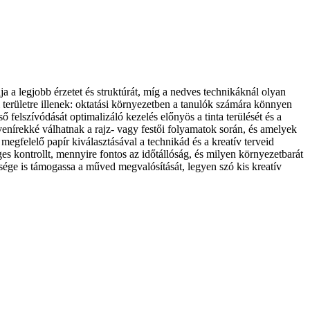
ja a legjobb érzetet és struktúrát, míg a nedves technikáknál olyan
i területre illenek: oktatási környezetben a tanulók számára könnyen
felszívódását optimalizáló kezelés előnyös a tinta terülését és a
venírekké válhatnak a rajz- vagy festői folyamatok során, és amelyek
egfelelő papír kiválasztásával a technikád és a kreatív terveid
es kontrollt, mennyire fontos az időtállóság, és milyen környezetbarát
ősége is támogassa a műved megvalósítását, legyen szó kis kreatív