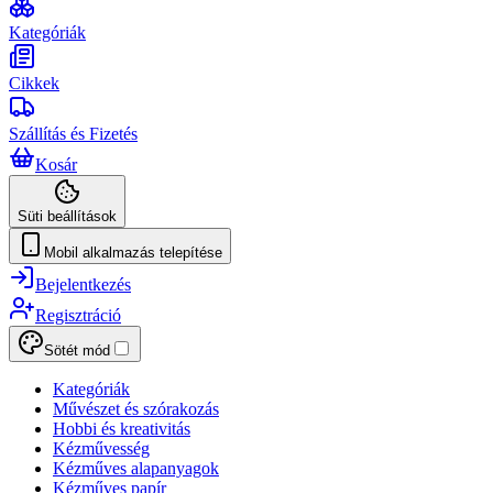
Kategóriák
Cikkek
Szállítás és Fizetés
Kosár
Süti beállítások
Mobil alkalmazás telepítése
Bejelentkezés
Regisztráció
Sötét mód
Kategóriák
Művészet és szórakozás
Hobbi és kreativitás
Kézművesség
Kézműves alapanyagok
Kézműves papír