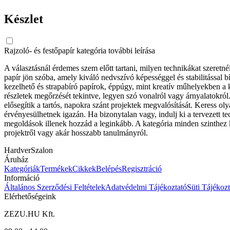
Készlet
Rajzoló- és festőpapír kategória további leírása
A választásnál érdemes szem előtt tartani, milyen technikákat szeretnél
papír jön szóba, amely kiváló nedvszívó képességgel és stabilitással 
kezelhető és strapabíró papírok, éppúgy, mint kreatív műhelyekben a k
részletek megőrzését tekintve, legyen szó vonalról vagy árnyalatokró
elősegítik a tartós, napokra szánt projektek megvalósítását. Keress o
érvényesülhetnek igazán. Ha bizonytalan vagy, indulj ki a tervezett te
megoldások illenek hozzád a leginkább. A kategória minden szinthez kí
projektről vagy akár hosszabb tanulmányról.
HardverSzalon
Áruház
Kategóriák
Termékek
Cikkek
Belépés
Regisztráció
Információ
Általános Szerződési Feltételek
Adatvédelmi Tájékoztató
Süti Tájékozt
Elérhetőségeink
ZEZU.HU Kft.