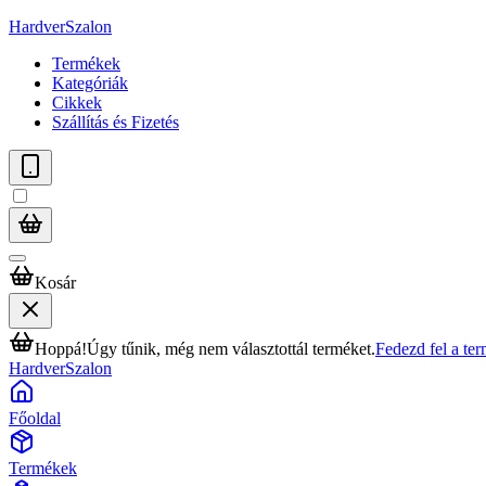
HardverSzalon
Termékek
Kategóriák
Cikkek
Szállítás és Fizetés
Kosár
Hoppá!
Úgy tűnik, még nem választottál terméket.
Fedezd fel a te
HardverSzalon
Főoldal
Termékek