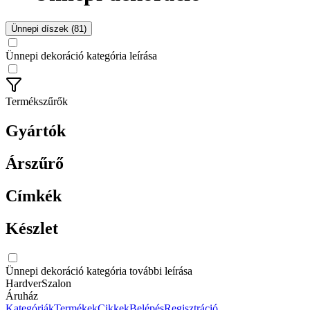
Ünnepi díszek (81)
Ünnepi dekoráció kategória leírása
Termékszűrők
Gyártók
Árszűrő
Címkék
Készlet
Ünnepi dekoráció kategória további leírása
HardverSzalon
Áruház
Kategóriák
Termékek
Cikkek
Belépés
Regisztráció