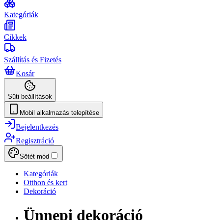
Kategóriák
Cikkek
Szállítás és Fizetés
Kosár
Süti beállítások
Mobil alkalmazás telepítése
Bejelentkezés
Regisztráció
Sötét mód
Kategóriák
Otthon és kert
Dekoráció
Ünnepi dekoráció