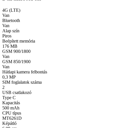
4G (LTE)
Van
Bluetooth
Van
Alap szín
Piros
Beépített memória
176 MB
GSM 900/1800
Van
GSM 850/1900
Van
Hátlapi kamera felbontás
0,3 MP
SIM foglalatok száma
2
USB csatlakozó
Type C
Kapacitás
500 mAh
CPU típus
MT6261D
Képátló