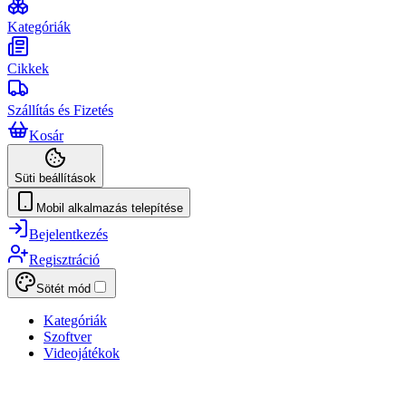
Kategóriák
Cikkek
Szállítás és Fizetés
Kosár
Süti beállítások
Mobil alkalmazás telepítése
Bejelentkezés
Regisztráció
Sötét mód
Kategóriák
Szoftver
Videojátékok