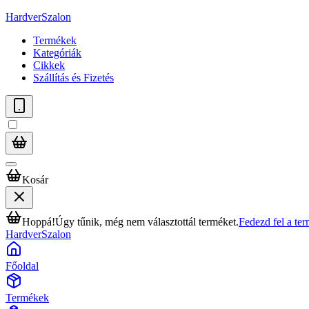
HardverSzalon
Termékek
Kategóriák
Cikkek
Szállítás és Fizetés
Kosár
Hoppá!
Úgy tűnik, még nem választottál terméket.
Fedezd fel a te
HardverSzalon
Főoldal
Termékek