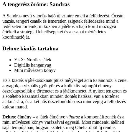
A tengerész öröme: Sandras
A Sandras nevű vitorlás hajó új szintre emeli a felfedezést. Óceáni
utazás, tengeri csaták és ismeretlen szigetek felfedezése mind a
fedélzeten történik, miközben a játékos a hajó körül mozogva
értékeli a stratégiai lehetőségeket és a csapat mértékletes
koordinációját.
Deluxe kiadás tartalma
Ys X: Nordics játék
Digitális hanganyag
Mini művészeti könyv
Ez a kiadás a játékosoknak plusz mélységet ad a kalandhoz: a zenei
anyagok, a vizuális gyönyör és a kollektív rajongói élmény
összekapcsolják a történetet és a játékmenetet. A nyitott tengeren és
a sötétebb kazamatákban minden döntés hatással van a történet
alakulására, és a két hős összefonódó sorsa mindvégig a felfedezés
kulcsa marad.
Deluxe élmény
– a játék élménye
viharoz
a komponált zenék és a
mini művészeti könyv varázsával egyesül. Most mindenki átélheti
saját tempójában, hogyan születik meg Obelia-öböl új rendje,