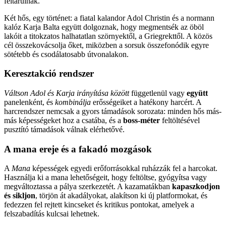
feltárulnak.
Két hős, egy történet: a fiatal kalandor Adol Christin és a normann
kalóz Karja Balta együtt dolgoznak, hogy megmentsék az öböl
lakóit a titokzatos halhatatlan szörnyektől, a Griegrekttől. A közös
cél összekovácsolja őket, miközben a sorsuk összefonódik egyre
sötétebb és csodálatosabb útvonalakon.
Keresztakció rendszer
Váltson Adol és Karja irányítása között
függetlenül vagy
együtt
panelenként, és
kombinálja
erősségeiket a hatékony harcért. A
harcrendszer nemcsak a gyors támadások sorozata: minden hős más-
más képességeket hoz a csatába, és a
boss-méter
feltöltésével
pusztító támadások válnak elérhetővé.
A mana ereje és a fakadó mozgások
A
Mana
képességek egyedi erőforrásokkal ruházzák fel a harcokat.
Használja ki a mana lehetőségeit, hogy feltöltse, gyógyítsa vagy
megváltoztassa a pálya szerkezetét. A kazamatákban
kapaszkodjon
és sikljon
, törjön át akadályokat, alakítson ki új platformokat, és
fedezzen fel rejtett kincseket és kritikus pontokat, amelyek a
felszabadítás kulcsai lehetnek.