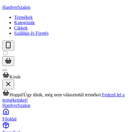
HardverSzalon
Termékek
Kategóriák
Cikkek
Szállítás és Fizetés
Kosár
Hoppá!
Úgy tűnik, még nem választottál terméket.
Fedezd fel a
termékeinket!
HardverSzalon
Főoldal