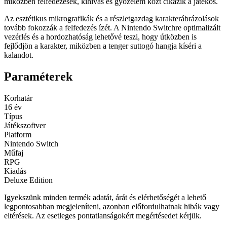
miközben felfedezések, kihívás és győzelem közt cikázik a játékos.
Az esztétikus mikrografikák és a részletgazdag karakterábrázolások
tovább fokozzák a felfedezés ízét. A Nintendo Switchre optimalizált
vezérlés és a hordozhatóság lehetővé teszi, hogy útközben is
fejlődjön a karakter, miközben a tenger suttogó hangja kíséri a
kalandot.
Paraméterek
Korhatár
16 év
Típus
Játékszoftver
Platform
Nintendo Switch
Műfaj
RPG
Kiadás
Deluxe Edition
Igyekszünk minden termék adatát, árát és elérhetőségét a lehető
legpontosabban megjeleníteni, azonban előfordulhatnak hibák vagy
eltérések. Az esetleges pontatlanságokért megértésedet kérjük.