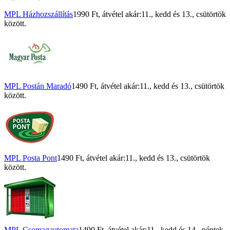
MPL Házhozszállítás
1990 Ft
, átvétel akár:
11., kedd
és
13., csütörtök
között.
MPL Postán Maradó
1490 Ft
, átvétel akár:
11., kedd
és
13., csütörtök
között.
MPL Posta Pont
1490 Ft
, átvétel akár:
11., kedd
és
13., csütörtök
között.
MPL Csomagautomata
1490 Ft
, átvétel akár:
11., kedd
és
14., péntek