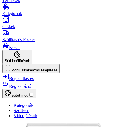
Termékek
Kategóriák
Cikkek
Szállítás és Fizetés
Kosár
Süti beállítások
Mobil alkalmazás telepítése
Bejelentkezés
Regisztráció
Sötét mód
Kategóriák
Szoftver
Videojátékok