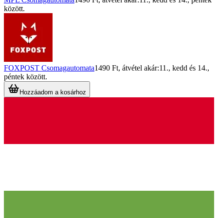
között.
FOXPOST Csomagautomata
1490 Ft
, átvétel akár:
11., kedd
és
14.,
péntek
között.
Hozzáadom a kosárhoz