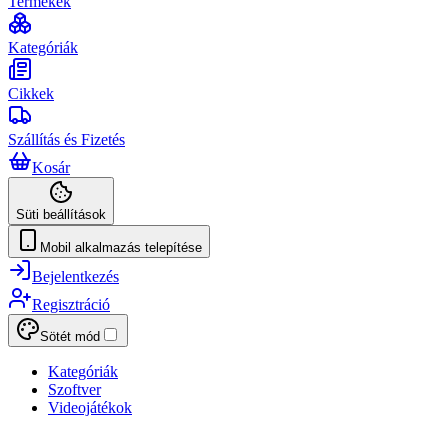
Termékek
Kategóriák
Cikkek
Szállítás és Fizetés
Kosár
Süti beállítások
Mobil alkalmazás telepítése
Bejelentkezés
Regisztráció
Sötét mód
Kategóriák
Szoftver
Videojátékok