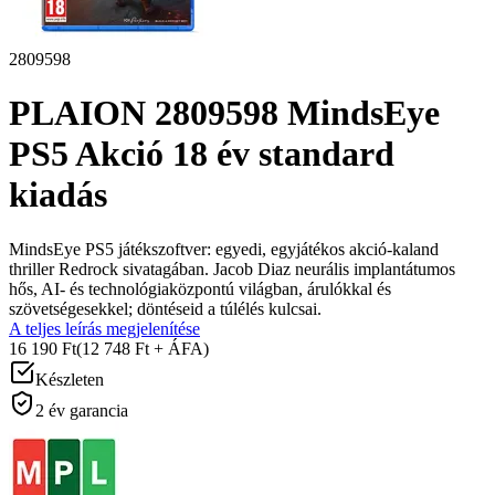
2809598
PLAION 2809598 MindsEye
PS5 Akció 18 év standard
kiadás
MindsEye PS5 játékszoftver: egyedi, egyjátékos akció-kaland
thriller Redrock sivatagában. Jacob Diaz neurális implantátumos
hős, AI- és technológiaközpontú világban, árulókkal és
szövetségesekkel; döntéseid a túlélés kulcsai.
A teljes leírás megjelenítése
16 190 Ft
(12 748 Ft + ÁFA)
Készleten
2 év garancia