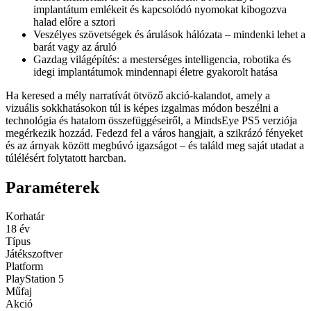
implantátum emlékeit és kapcsolódó nyomokat kibogozva
halad előre a sztori
Veszélyes szövetségek és árulások hálózata – mindenki lehet a
barát vagy az áruló
Gazdag világépítés: a mesterséges intelligencia, robotika és
idegi implantátumok mindennapi életre gyakorolt hatása
Ha keresed a mély narratívát ötvöző akció-kalandot, amely a
vizuális sokkhatásokon túl is képes izgalmas módon beszélni a
technológia és hatalom összefüggéseiről, a MindsEye PS5 verziója
megérkezik hozzád. Fedezd fel a város hangjait, a szikrázó fényeket
és az árnyak között megbúvó igazságot – és találd meg saját utadat a
túlélésért folytatott harcban.
Paraméterek
Korhatár
18 év
Típus
Játékszoftver
Platform
PlayStation 5
Műfaj
Akció