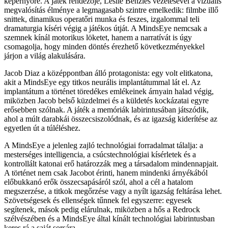
képernyőre. A játék rendezője, Leslie Benzies vezetésével a vizuális
megvalósítás élménye a legmagasabb szintre emelkedik: filmbe illő
snittek, dinamikus operatőri munka és feszes, izgalommal teli
dramaturgia kíséri végig a játékos útját. A MindsEye nemcsak a
szemnek kínál motorikus löketet, hanem a narratívát is úgy
csomagolja, hogy minden döntés érezhető következményekkel
járjon a világ alakulására.
Jacob Diaz a középpontban álló protagonista: egy volt elitkatona,
akit a MindsEye egy titkos neurális implantátummal lát el. Az
implantátum a történet töredékes emlékeinek árnyain halad végig,
miközben Jacob belső küzdelmei és a küldetés kockázatai egyre
erősebben szólnak. A játék a memóriák labirintusában játszódik,
ahol a múlt darabkái összecsiszolódnak, és az igazság kiderítése az
egyetlen út a túléléshez.
A MindsEye a jelenleg zajló technológiai forradalmat tálalja: a
mesterséges intelligencia, a csúcstechnológiai kísérletek és a
kontrollált katonai erő határozzák meg a társadalom mindennapjait.
A történet nem csak Jacobot érinti, hanem mindenki árnyékából
előbukkanó erők összecsapásáról szól, ahol a cél a hatalom
megszerzése, a titkok megőrzése vagy a nyílt igazság feltárása lehet.
Szövetségesek és ellenségek tűnnek fel egyszerre: egyesek
segítenek, mások pedig elárulnak, miközben a hős a Redrock
szélvészében és a MindsEye által kínált technológiai labirintusban
keres rá a saját sorsára.