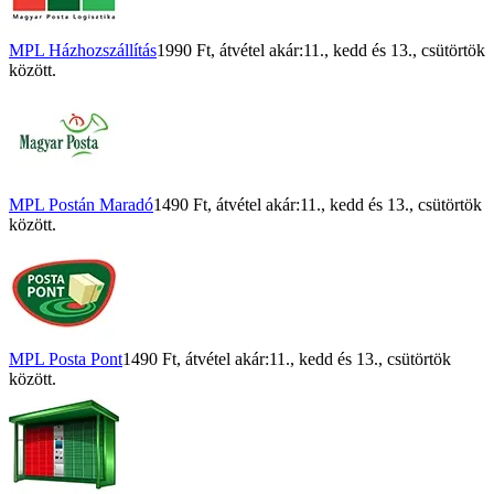
MPL Házhozszállítás
1990 Ft
, átvétel akár:
11., kedd
és
13., csütörtök
között.
MPL Postán Maradó
1490 Ft
, átvétel akár:
11., kedd
és
13., csütörtök
között.
MPL Posta Pont
1490 Ft
, átvétel akár:
11., kedd
és
13., csütörtök
között.