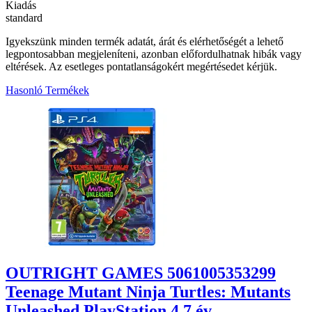
Kiadás
standard
Igyekszünk minden termék adatát, árát és elérhetőségét a lehető
legpontosabban megjeleníteni, azonban előfordulhatnak hibák vagy
eltérések. Az esetleges pontatlanságokért megértésedet kérjük.
Hasonló Termékek
1
OUTRIGHT GAMES 5061005353299
Teenage Mutant Ninja Turtles: Mutants
Unleashed PlayStation 4 7 év