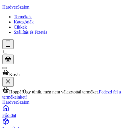
HardverSzalon
Termékek
Kategóriák
Cikkek
Szállítás és Fizetés
Kosár
Hoppá!
Úgy tűnik, még nem választottál terméket.
Fedezd fel a
termékeinket!
HardverSzalon
Főoldal