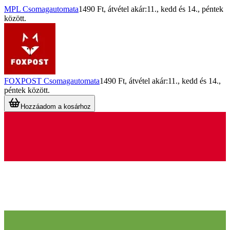
MPL Csomagautomata
1490 Ft
, átvétel akár:
11., kedd
és
14., péntek
között.
FOXPOST Csomagautomata
1490 Ft
, átvétel akár:
11., kedd
és
14.,
péntek
között.
Hozzáadom a kosárhoz