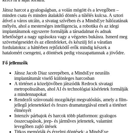
Játssz harcot a gyalogságban, a volán mögött és a levegőben –
minden csata és minden átalakító döntés a túlélés kulcsa. A sztori
átível a város utcáin, a sivatag szívében és a MindsEye hálózatának
mélyén, ahol a mesterséges intelligencia, a robotika és az idegi
implantátumok egyszerre formálják a társadalmat és adnak
lehetőséget a nagy ugrásokra vagy a végzetes bukásra. Ismerd meg
szövetségeseidet és az ellenfeleket, és készülj fel a váratlan
fordulatokra: a háttérben rejtőzködő erők mindig készek a
hatalomért csengetni, a döntések pedig visszapattannak a jövődre.
Fő jellemzők
Játssz Jacob Diaz szerepében, a MindsEye neurális
implantátumát viselő különleges harcosban
A történet a közeljövőben játszódik Redrock sivatagi
metropoliszában, ahol AI és technológiai kísérletek formálják
a mindennapokat
Rendezői színvonalú mozgóképi megvalósítás, amely a film-
jellegű jelenetekkel és feszes dramaturgiával emeli a történet
élményét
Intenzív párbajok és harcok több platformon: gyalogos
összecsapások, jeep- és járműves jelenetek, valamint
levegőben zajló ütések
Titkos memóriák és érzelmi döntések: a MindsEye