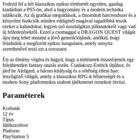
Fedezd fel a két klasszikus epikus történetét egyetlen, gazdag
kiadásban a PS5-ön, ahol a hagyomány és a modern technika
találkozik. Az új grafikai megoldások, a finomított harcrendszer és a
kényelmi funkciók minden eddiginél magával ragadóbbá teszik
ezeket a kalandokat, legyen szó nosztalgikus pillanatokról vagy vad
új felfedezésekről. Ezzel a csomaggal a DRAGON QUEST világát
újra meg lehet mutatni a jövő generációjának, anélkül, hogy
feladnánk a megőrzött epikus hangulatot, amely annyira
szerethetővé teszi ezt a sorozatot.
Érj az élmény végéra és hagyd, hogy a történetek összeérjenek egy
felejthetetlen fantasy utazás során. Csatlakozz Erdrick útjához, és
járd be Alefgard, a három királyság és a sötétség elleni harc
lenyűgöző világát, amely a klasszikus RPG-k hősiességét és a
modern Sony platformokra szabott játékmenet remekeit ötvözi.
Paraméterek
Korhatár
12 év
Típus
Játékszoftver
Platform
PlayStation 5