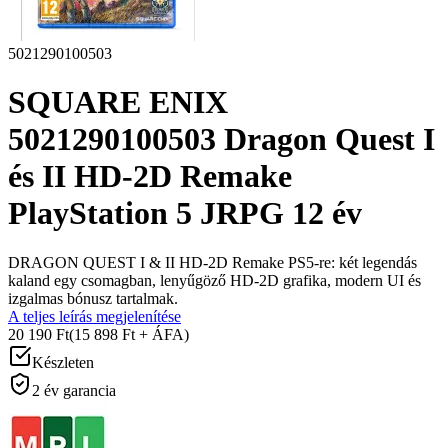
5021290100503
SQUARE ENIX
5021290100503 Dragon Quest I
és II HD-2D Remake
PlayStation 5 JRPG 12 év
DRAGON QUEST I & II HD-2D Remake PS5-re: két legendás
kaland egy csomagban, lenyűgöző HD-2D grafika, modern UI és
izgalmas bónusz tartalmak.
A teljes leírás megjelenítése
20 190 Ft
(15 898 Ft + ÁFA)
Készleten
2 év garancia