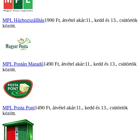
MPL Házhozszállítás
1990 Ft
, átvétel akár:
11., kedd
és
13., csütörtök
között.
MPL Postán Maradó
1490 Ft
, átvétel akár:
11., kedd
és
13., csütörtök
között.
MPL Posta Pont
1490 Ft
, átvétel akár:
11., kedd
és
13., csütörtök
között.