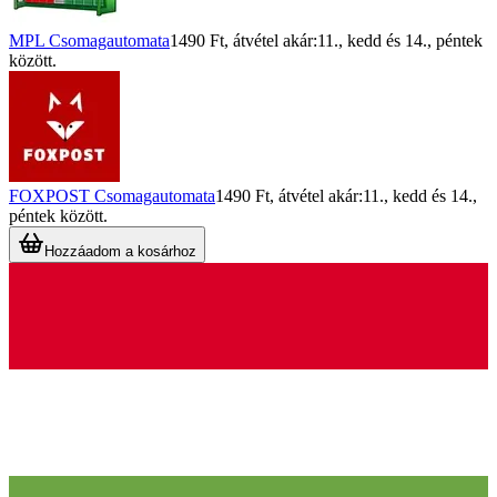
MPL Csomagautomata
1490 Ft
, átvétel akár:
11., kedd
és
14., péntek
között.
FOXPOST Csomagautomata
1490 Ft
, átvétel akár:
11., kedd
és
14.,
péntek
között.
Hozzáadom a kosárhoz