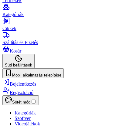
Termékek
Kategóriák
Cikkek
Szállítás és Fizetés
Kosár
Süti beállítások
Mobil alkalmazás telepítése
Bejelentkezés
Regisztráció
Sötét mód
Kategóriák
Szoftver
Videojátékok