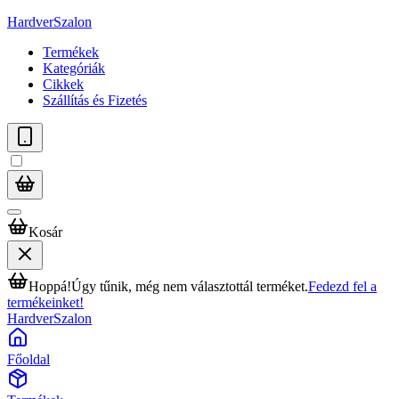
HardverSzalon
Termékek
Kategóriák
Cikkek
Szállítás és Fizetés
Kosár
Hoppá!
Úgy tűnik, még nem választottál terméket.
Fedezd fel a
termékeinket!
HardverSzalon
Főoldal