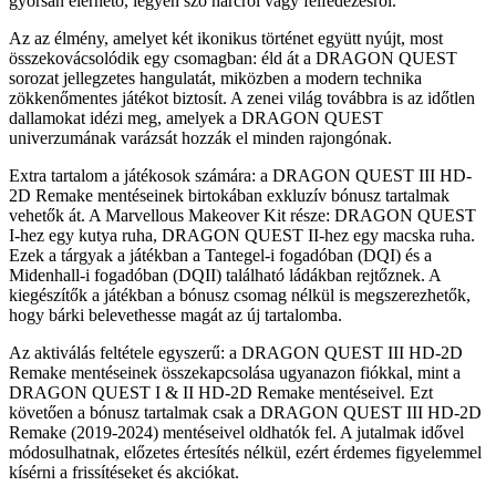
gyorsan elérhető, legyen szó harcról vagy felfedezésről.
Az az élmény, amelyet két ikonikus történet együtt nyújt, most
összekovácsolódik egy csomagban: éld át a DRAGON QUEST
sorozat jellegzetes hangulatát, miközben a modern technika
zökkenőmentes játékot biztosít. A zenei világ továbbra is az időtlen
dallamokat idézi meg, amelyek a DRAGON QUEST
univerzumának varázsát hozzák el minden rajongónak.
Extra tartalom a játékosok számára: a DRAGON QUEST III HD-
2D Remake mentéseinek birtokában exkluzív bónusz tartalmak
vehetők át. A Marvellous Makeover Kit része: DRAGON QUEST
I-hez egy kutya ruha, DRAGON QUEST II-hez egy macska ruha.
Ezek a tárgyak a játékban a Tantegel-i fogadóban (DQI) és a
Midenhall-i fogadóban (DQII) található ládákban rejtőznek. A
kiegészítők a játékban a bónusz csomag nélkül is megszerezhetők,
hogy bárki belevethesse magát az új tartalomba.
Az aktiválás feltétele egyszerű: a DRAGON QUEST III HD-2D
Remake mentéseinek összekapcsolása ugyanazon fiókkal, mint a
DRAGON QUEST I & II HD-2D Remake mentéseivel. Ezt
követően a bónusz tartalmak csak a DRAGON QUEST III HD-2D
Remake (2019-2024) mentéseivel oldhatók fel. A jutalmak idővel
módosulhatnak, előzetes értesítés nélkül, ezért érdemes figyelemmel
kísérni a frissítéseket és akciókat.