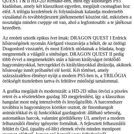
QUEST I & II HD-2D Remake-ben, most egy különleges PS5
kiadásban, amely két klasszikust egyetlen, megújult csomagban hoz
eléd. A trilógia kezdetének és folytatásának kalandja modernebb
vizuálattal és továbbfejlesztett játékmenettel köszönt rád, miközben a
nosztalgia minden cseppje ott van, ahol a legfontosabb: a te játékosai
kezedben.
Az eredeti sztorik epikus ívet írnak: DRAGON QUEST I Erdrick
hősiességének nyomán Alefgard visszavárja a békét, de az ördögi
Dragonlord visszatért, és most Erdrick utódainak a feladata, hogy
megmentsék a világtól a sötétséget. DRAGON QUEST II pedig
több évvel a megmenekülés után a három királyságot öröklődő
hagyományokkal, hercegekkel és királylányokkal ábrázolja, akiknek
hősiessége ismét próbatétel elé kerül. Két történet, amely
százszázalékos élményt nyújt a modern PS5-ben is, a TRILÓGIA
örökségét tiszteletben tartva és feltöltve minőségi tartalommal.
A grafika megújult és modernizált: a HD-2D stílus ötvözi a pixeles
retrot és a részletekben gazdag 3D megjelenítést, így a klasszikus
hangulat most még intenzívebb és lenyűgözőbb. A harcrendszer
továbbra is hagyományos körökre osztott, de finomhangolt
animációkkal és új funkciókkal gazdagodott: állítható sebesség,
automatikus harcok, valamint gördülékeny UI, amelyet a modern
felhasználói élmény igényeire formáltak. A fejlesztett felhasználói
felület és QoL (quality-of-life) elemek révén minden menüpont