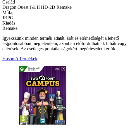
Család
Dragon Quest I & II HD-2D Remake
Műfaj
JRPG
Kiadás
Remake
Igyekszünk minden termék adatát, árát és elérhetőségét a lehető
legpontosabban megjeleníteni, azonban előfordulhatnak hibák vagy
eltérések. Az esetleges pontatlanságokért megértésedet kérjük.
Hasonló Termékek
2