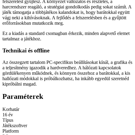
felszerelést gyűjtesz. A környezet változatos és részletes, a
harcrendszer reagáló, a stratégiai gondolkodás pedig sokat számít. A
játék támogatja a többjátékos kalandokat is, hogy barátokkal együtt
vágj neki a kihívásoknak. A fejlődés a felszerelésben és a gyűjtött
erőforrásokban mutatkozik meg.
Ez a kiadás a standard csomagban érkezik, minden alapvető elemet
tartalmaz a játékhoz.
Technikai és offline
Az összegzett tartalom PC-specifikus beállításokat kínál, a grafika és
a teljesítmény igazodik a hardveredhez. A hálózati kapcsolatok
gördülékenyen működnek, és könnyen összehoz a barátokkal, a kis
hallózati módokkal is próbálkozhatsz, ha inkább egyedül szeretnéd
kipróbálni magad.
Paraméterek
Korhatár
16 év
Típus
Játékszoftver
Platform