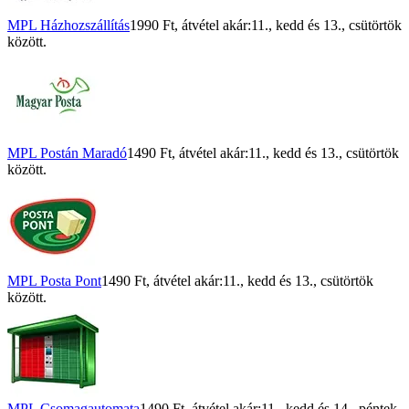
MPL Házhozszállítás
1990 Ft
, átvétel akár:
11., kedd
és
13., csütörtök
között.
MPL Postán Maradó
1490 Ft
, átvétel akár:
11., kedd
és
13., csütörtök
között.
MPL Posta Pont
1490 Ft
, átvétel akár:
11., kedd
és
13., csütörtök
között.
MPL Csomagautomata
1490 Ft
, átvétel akár:
11., kedd
és
14., péntek