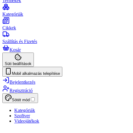
Termékek
Kategóriák
Cikkek
Szállítás és Fizetés
Kosár
Süti beállítások
Mobil alkalmazás telepítése
Bejelentkezés
Regisztráció
Sötét mód
Kategóriák
Szoftver
Videojátékok