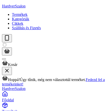
HardverSzalon
Termékek
Kategóriák
Cikkek
Szállítás és Fizetés
Kosár
Hoppá!
Úgy tűnik, még nem választottál terméket.
Fedezd fel a
termékeinket!
HardverSzalon
Főoldal