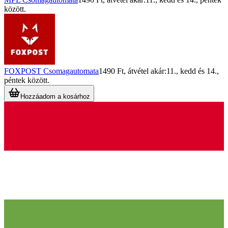
között.
FOXPOST Csomagautomata
1490 Ft
, átvétel akár:
11., kedd
és
14.,
péntek
között.
Hozzáadom a kosárhoz