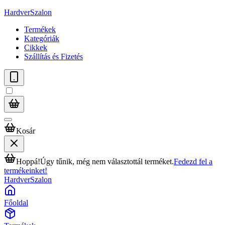
HardverSzalon
Termékek
Kategóriák
Cikkek
Szállítás és Fizetés
Kosár
Hoppá!
Úgy tűnik, még nem választottál terméket.
Fedezd fel a
termékeinket!
HardverSzalon
Főoldal