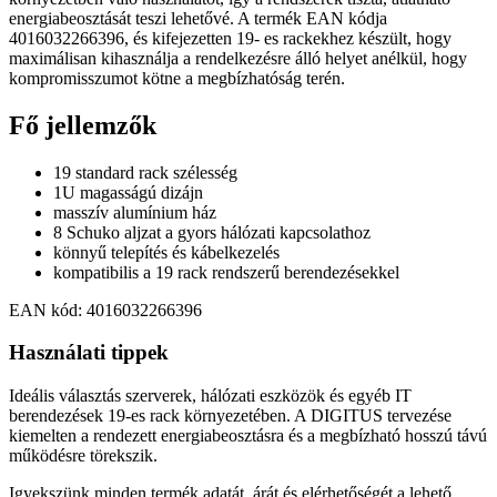
energiabeosztását teszi lehetővé. A termék EAN kódja
4016032266396, és kifejezetten 19- es rackekhez készült, hogy
maximálisan kihasználja a rendelkezésre álló helyet anélkül, hogy
kompromisszumot kötne a megbízhatóság terén.
Fő jellemzők
19 standard rack szélesség
1U magasságú dizájn
masszív alumínium ház
8 Schuko aljzat a gyors hálózati kapcsolathoz
könnyű telepítés és kábelkezelés
kompatibilis a 19 rack rendszerű berendezésekkel
EAN kód: 4016032266396
Használati tippek
Ideális választás szerverek, hálózati eszközök és egyéb IT
berendezések 19-es rack környezetében. A DIGITUS tervezése
kiemelten a rendezett energiabeosztásra és a megbízható hosszú távú
működésre törekszik.
Igyekszünk minden termék adatát, árát és elérhetőségét a lehető