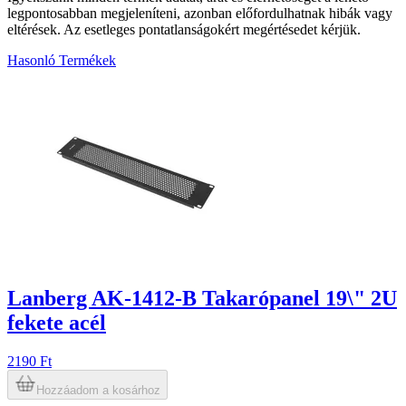
legpontosabban megjeleníteni, azonban előfordulhatnak hibák vagy
eltérések. Az esetleges pontatlanságokért megértésedet kérjük.
Hasonló Termékek
3
Lanberg AK-1412-B Takarópanel 19\" 2U
fekete acél
2190 Ft
Hozzáadom a kosárhoz