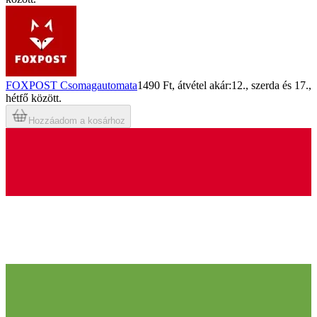
FOXPOST Csomagautomata
1490 Ft
, átvétel akár:
12., szerda
és
17.,
hétfő
között.
Hozzáadom a kosárhoz