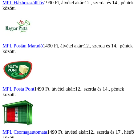
MPL Házhozszállítás
1990 Ft
, átvétel akár:
12., szerda
és
14., péntek
között.
MPL Postán Maradó
1490 Ft
, átvétel akár:
12., szerda
és
14., péntek
között.
MPL Posta Pont
1490 Ft
, átvétel akár:
12., szerda
és
14., péntek
között.
MPL Csomagautomata
1490 Ft
, átvétel akár:
12., szerda
és
17., hétfő
között.