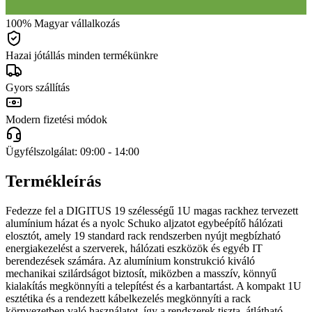
100% Magyar vállalkozás
Hazai jótállás minden termékünkre
Gyors szállítás
Modern fizetési módok
Ügyfélszolgálat: 09:00 - 14:00
Termékleírás
Fedezze fel a DIGITUS 19 szélességű 1U magas rackhez tervezett
alumínium házat és a nyolc Schuko aljzatot egybeépítő hálózati
elosztót, amely 19 standard rack rendszerben nyújt megbízható
energiakezelést a szerverek, hálózati eszközök és egyéb IT
berendezések számára. Az alumínium konstrukció kiváló
mechanikai szilárdságot biztosít, miközben a masszív, könnyű
kialakítás megkönnyíti a telepítést és a karbantartást. A kompakt 1U
esztétika és a rendezett kábelkezelés megkönnyíti a rack
környezetben való használatot, így a rendszerek tiszta, átlátható