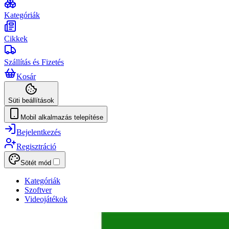
Kategóriák
Cikkek
Szállítás és Fizetés
Kosár
Süti beállítások
Mobil alkalmazás telepítése
Bejelentkezés
Regisztráció
Sötét mód
Kategóriák
Szoftver
Videojátékok