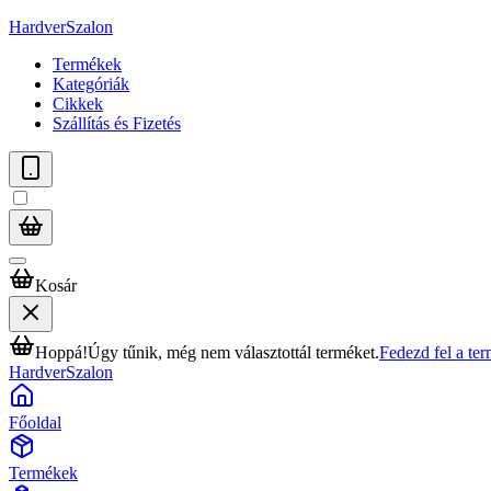
HardverSzalon
Termékek
Kategóriák
Cikkek
Szállítás és Fizetés
Kosár
Hoppá!
Úgy tűnik, még nem választottál terméket.
Fedezd fel a te
HardverSzalon
Főoldal
Termékek