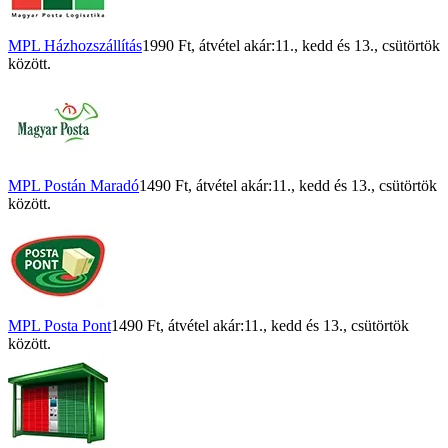
MPL Házhozszállítás
1990 Ft
, átvétel akár:
11., kedd
és
13., csütörtök
között.
MPL Postán Maradó
1490 Ft
, átvétel akár:
11., kedd
és
13., csütörtök
között.
MPL Posta Pont
1490 Ft
, átvétel akár:
11., kedd
és
13., csütörtök
között.