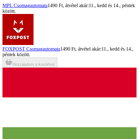
MPL Csomagautomata
1490 Ft
, átvétel akár:
11., kedd
és
14., péntek
között.
FOXPOST Csomagautomata
1490 Ft
, átvétel akár:
11., kedd
és
14.,
péntek
között.
Hozzáadom a kosárhoz