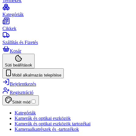
Termékek
Kategóriák
Cikkek
Szállítás és Fizetés
Kosár
Süti beállítások
Mobil alkalmazás telepítése
Bejelentkezés
Regisztráció
Sötét mód
Kategóriák
Kamerák és optikai eszközök
Kamerák és optikai eszközök tartozékai
Kameraalkatrészek és -tartozékok