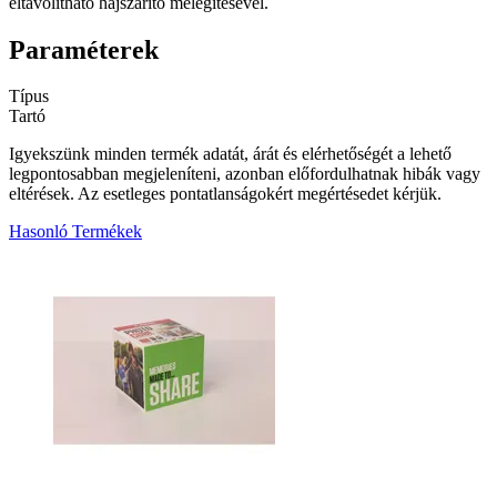
eltávolítható hajszárító melegítésével.
Paraméterek
Típus
Tartó
Igyekszünk minden termék adatát, árát és elérhetőségét a lehető
legpontosabban megjeleníteni, azonban előfordulhatnak hibák vagy
eltérések. Az esetleges pontatlanságokért megértésedet kérjük.
Hasonló Termékek
1