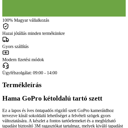
100% Magyar vállalkozás
Hazai jótállás minden termékünkre
Gyors szállítás
Modern fizetési módok
Ügyfélszolgálat: 09:00 - 14:00
Termékleírás
Hama GoPro kétoldalú tartó szett
Ez a lapos és íves öntapadós rögzítő szett GoPro kameráidhoz
tervezve kínál sokoldalú lehetőséget a felvételi szögek gyors
változtatására. A készlet a fontos tartóelemeket és a megbízható
tapadást biztosító 3M ragasztókat tartalmaz, melyek kiváló tapadást