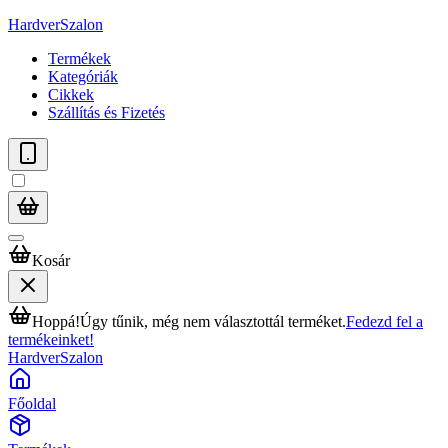
HardverSzalon
Termékek
Kategóriák
Cikkek
Szállítás és Fizetés
Kosár
Hoppá!
Úgy tűnik, még nem választottál terméket.
Fedezd fel a
termékeinket!
HardverSzalon
Főoldal