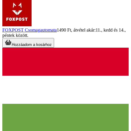
FOXPOST Csomagautomata
1490 Ft
, átvétel akár:
11., kedd
és
14.,
péntek
között.
Hozzáadom a kosárhoz