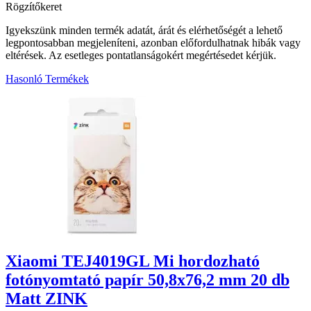
Rögzítőkeret
Igyekszünk minden termék adatát, árát és elérhetőségét a lehető
legpontosabban megjeleníteni, azonban előfordulhatnak hibák vagy
eltérések. Az esetleges pontatlanságokért megértésedet kérjük.
Hasonló Termékek
6
Xiaomi TEJ4019GL Mi hordozható
fotónyomtató papír 50,8x76,2 mm 20 db
Matt ZINK