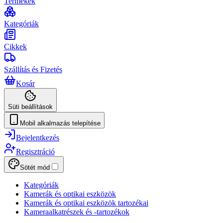
Termékek
Kategóriák
Cikkek
Szállítás és Fizetés
Kosár
Süti beállítások
Mobil alkalmazás telepítése
Bejelentkezés
Regisztráció
Sötét mód
Kategóriák
Kamerák és optikai eszközök
Kamerák és optikai eszközök tartozékai
Kameraalkatrészek és -tartozékok