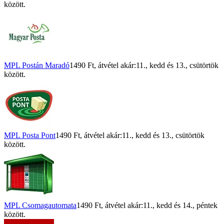
között.
MPL Postán Maradó
1490 Ft
, átvétel akár:
11., kedd
és
13., csütörtök
között.
MPL Posta Pont
1490 Ft
, átvétel akár:
11., kedd
és
13., csütörtök
között.
MPL Csomagautomata
1490 Ft
, átvétel akár:
11., kedd
és
14., péntek
között.