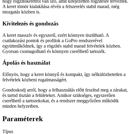
hogy rögzítőkeretről van szó, amit kifejezetten rögzítésre terveztek.
A keret tömör kialakítása révén a felszerelés stabil marad, még
mozgatás közben is.
Kivitelezés és gondozás
A keret masszív és egyszerű, ezért könnyen tisztítható. A
csatlakozási pontok és profilok a GoPro rendszerével
együttműkődnek, így a rögzítés stabil marad felvételek közben.
Gyorsan csomagolható és könnyen cserélhető tartozék.
Ápolás és használat
Előnyös, hogy a keret könnyű és kompakt, így nélkülözhetetlen a
felvételek közbeni rugalmasságért.
Gondoskodj arról, hogy a felhasználás előtt feszítsd meg a zárakat,
és tartsd tisztán a felületeket. Amikor szükséges, egyszerűen
cserélhető a tartozekokat, és a rendszer meggyőzően működik
minden helyzetben.
Paraméterek
Típus