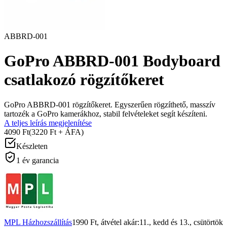
ABBRD-001
GoPro ABBRD-001 Bodyboard
csatlakozó rögzítőkeret
GoPro ABBRD-001 rögzítőkeret. Egyszerűen rögzíthető, masszív
tartozék a GoPro kamerákhoz, stabil felvételeket segít készíteni.
A teljes leírás megjelenítése
4090 Ft
(3220 Ft + ÁFA)
Készleten
1 év garancia
MPL Házhozszállítás
1990 Ft
, átvétel akár:
11., kedd
és
13., csütörtök