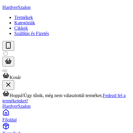
HardverSzalon
Termékek
Kategóriák
Cikkek
Szállítás és Fizetés
Kosár
Hoppá!
Úgy tűnik, még nem választottál terméket.
Fedezd fel a
termékeinket!
HardverSzalon
Főoldal