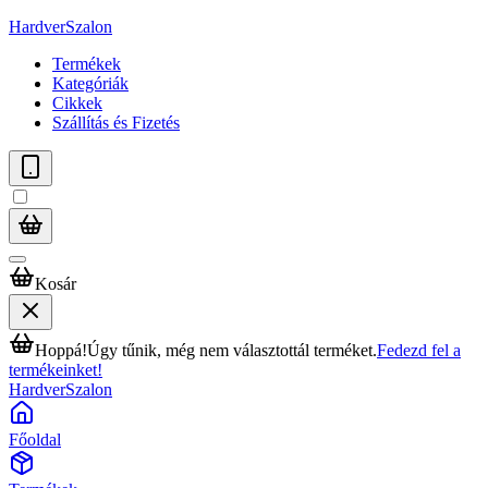
HardverSzalon
Termékek
Kategóriák
Cikkek
Szállítás és Fizetés
Kosár
Hoppá!
Úgy tűnik, még nem választottál terméket.
Fedezd fel a
termékeinket!
HardverSzalon
Főoldal