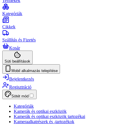
Termékek
Kategóriák
Cikkek
Szállítás és Fizetés
Kosár
Süti beállítások
Mobil alkalmazás telepítése
Bejelentkezés
Regisztráció
Sötét mód
Kategóriák
Kamerák és optikai eszközök
Kamerák és optikai eszközök tartozékai
Kameraalkatrészek és -tartozékok