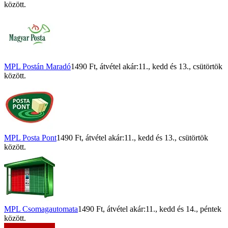
között.
MPL Postán Maradó
1490 Ft
, átvétel akár:
11., kedd
és
13., csütörtök
között.
MPL Posta Pont
1490 Ft
, átvétel akár:
11., kedd
és
13., csütörtök
között.
MPL Csomagautomata
1490 Ft
, átvétel akár:
11., kedd
és
14., péntek
között.