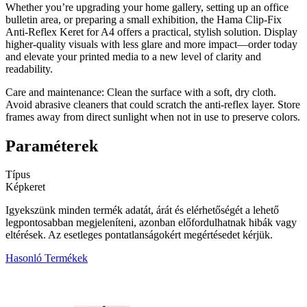
Whether you’re upgrading your home gallery, setting up an office
bulletin area, or preparing a small exhibition, the Hama Clip-Fix
Anti-Reflex Keret for A4 offers a practical, stylish solution. Display
higher-quality visuals with less glare and more impact—order today
and elevate your printed media to a new level of clarity and
readability.
Care and maintenance: Clean the surface with a soft, dry cloth.
Avoid abrasive cleaners that could scratch the anti-reflex layer. Store
frames away from direct sunlight when not in use to preserve colors.
Paraméterek
Típus
Képkeret
Igyekszünk minden termék adatát, árát és elérhetőségét a lehető
legpontosabban megjeleníteni, azonban előfordulhatnak hibák vagy
eltérések. Az esetleges pontatlanságokért megértésedet kérjük.
Hasonló Termékek