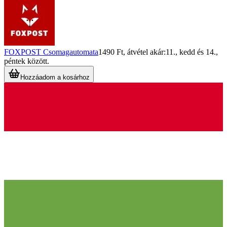
FOXPOST Csomagautomata
1490 Ft
, átvétel akár:
11., kedd
és
14.,
péntek
között.
Hozzáadom a kosárhoz