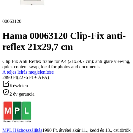
00063120
Hama 00063120 Clip-Fix anti-
reflex 21x29,7 cm
Clip-Fix Anti-Reflex frame for A4 (21x29.7 cm): anti-glare viewing,
quick content swap, ideal for photos and documents.
A teljes leírás megjelenítése
2890 Ft
(2276 Ft + ÁFA)
Készleten
2 év garancia
MPL Házhozszállítás
1990 Ft
, átvétel akár:
11., kedd
és
13., csütörtök