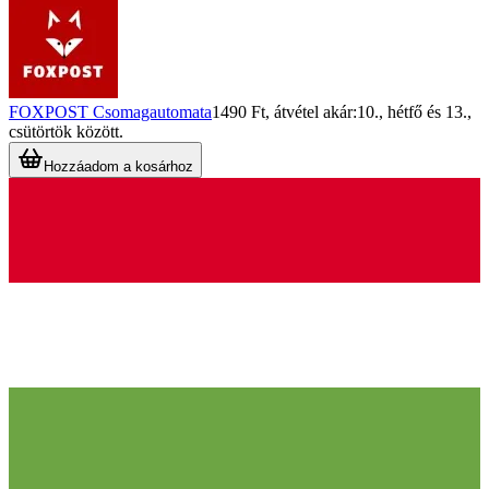
FOXPOST Csomagautomata
1490 Ft
, átvétel akár:
10., hétfő
és
13.,
csütörtök
között.
Hozzáadom a kosárhoz