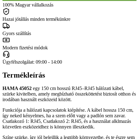
100% Magyar vállalkozás
Hazai jótállás minden termékünkre
Gyors szállítás
Modern fizetési módok
Ügyfélszolgálat: 09:00 - 14:00
Termékleírás
HAMA 45052
egy 150 cm hosszú RJ45–RJ45 hálózati kábel,
szürke kivitelben, amely megbízható összeköttetést biztosít otthon és
irodában használt eszközeid között.
Funkciója a hálózati kapcsolatok kiépítése. A kábel hossza 150 cm,
így neked kényelmes, ha a szem előtt vagy a padlón sem zavar.
Csatlakozó 1: RJ45, Csatlakozó 2: RJ45, és a használat alklmazás
közvetlen eszközeidhez is könnyen illeszkedik.
Színe szürke, így jól beleillik a legtöbb környezetbe, és te észre sem