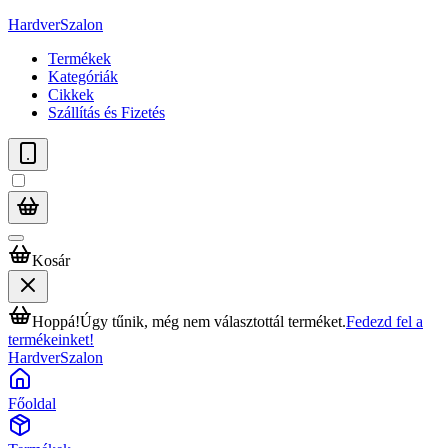
HardverSzalon
Termékek
Kategóriák
Cikkek
Szállítás és Fizetés
Kosár
Hoppá!
Úgy tűnik, még nem választottál terméket.
Fedezd fel a
termékeinket!
HardverSzalon
Főoldal