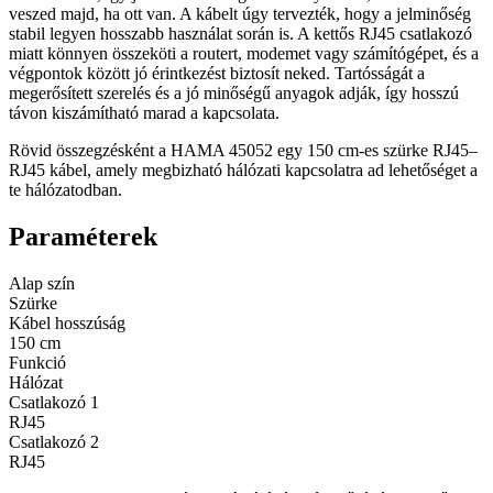
veszed majd, ha ott van. A kábelt úgy tervezték, hogy a jelminőség
stabil legyen hosszabb használat során is. A kettős RJ45 csatlakozó
miatt könnyen összeköti a routert, modemet vagy számítógépet, és a
végpontok között jó érintkezést biztosít neked. Tartósságát a
megerősített szerelés és a jó minőségű anyagok adják, így hosszú
távon kiszámítható marad a kapcsolata.
Rövid összegzésként a HAMA 45052 egy 150 cm-es szürke RJ45–
RJ45 kábel, amely megbizható hálózati kapcsolatra ad lehetőséget a
te hálózatodban.
Paraméterek
Alap szín
Szürke
Kábel hosszúság
150 cm
Funkció
Hálózat
Csatlakozó 1
RJ45
Csatlakozó 2
RJ45