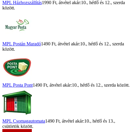
MPL Házhozszállítás
1990 Ft
, átvétel akár:
10., hétfő
és
12., szerda
között.
MPL Postán Maradó
1490 Ft
, átvétel akár:
10., hétfő
és
12., szerda
között.
MPL Posta Pont
1490 Ft
, átvétel akár:
10., hétfő
és
12., szerda
között.
MPL Csomagautomata
1490 Ft
, átvétel akár:
10., hétfő
és
13.,
csütörtök
között.