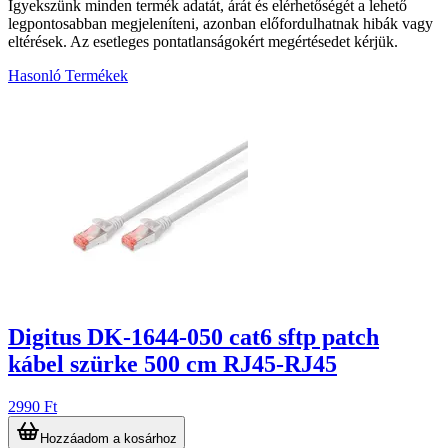
Igyekszünk minden termék adatát, árát és elérhetőségét a lehető
legpontosabban megjeleníteni, azonban előfordulhatnak hibák vagy
eltérések. Az esetleges pontatlanságokért megértésedet kérjük.
Hasonló Termékek
1
Digitus DK-1644-050 cat6 sftp patch
kábel szürke 500 cm RJ45-RJ45
2990 Ft
Hozzáadom a kosárhoz