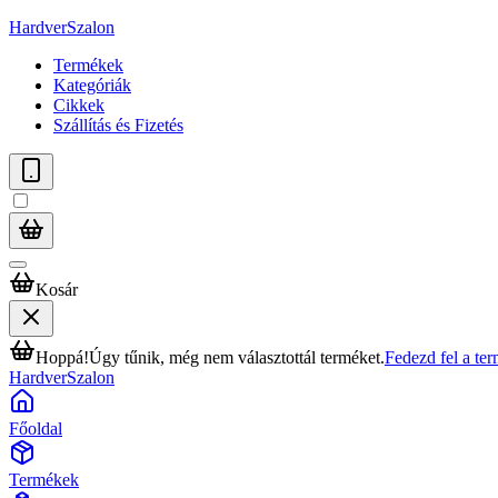
HardverSzalon
Termékek
Kategóriák
Cikkek
Szállítás és Fizetés
Kosár
Hoppá!
Úgy tűnik, még nem választottál terméket.
Fedezd fel a te
HardverSzalon
Főoldal
Termékek