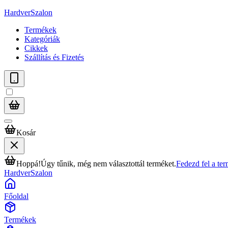
HardverSzalon
Termékek
Kategóriák
Cikkek
Szállítás és Fizetés
Kosár
Hoppá!
Úgy tűnik, még nem választottál terméket.
Fedezd fel a te
HardverSzalon
Főoldal
Termékek