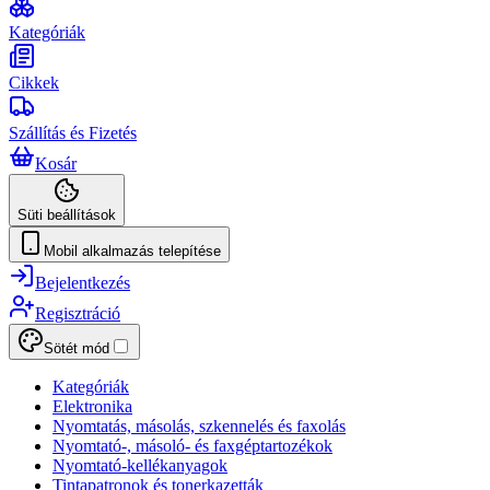
Kategóriák
Cikkek
Szállítás és Fizetés
Kosár
Süti beállítások
Mobil alkalmazás telepítése
Bejelentkezés
Regisztráció
Sötét mód
Kategóriák
Elektronika
Nyomtatás, másolás, szkennelés és faxolás
Nyomtató-, másoló- és faxgéptartozékok
Nyomtató-kellékanyagok
Tintapatronok és tonerkazetták