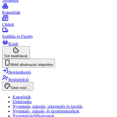
Termékek
Kategóriák
Cikkek
Szállítás és Fizetés
Kosár
Süti beállítások
Mobil alkalmazás telepítése
Bejelentkezés
Regisztráció
Sötét mód
Kategóriák
Elektronika
Nyomtatás, másolás, szkennelés és faxolás
Nyomtató-, másoló- és faxgéptartozékok
Nyomtató-kellékanyagok