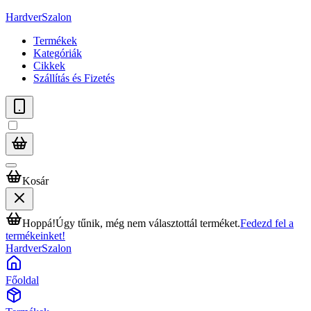
HardverSzalon
Termékek
Kategóriák
Cikkek
Szállítás és Fizetés
Kosár
Hoppá!
Úgy tűnik, még nem választottál terméket.
Fedezd fel a
termékeinket!
HardverSzalon
Főoldal