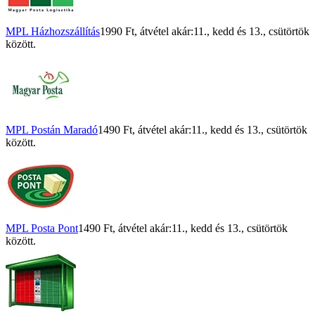
MPL Házhozszállítás
1990 Ft
, átvétel akár:
11., kedd
és
13., csütörtök
között.
MPL Postán Maradó
1490 Ft
, átvétel akár:
11., kedd
és
13., csütörtök
között.
MPL Posta Pont
1490 Ft
, átvétel akár:
11., kedd
és
13., csütörtök
között.