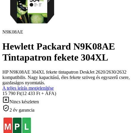
N9K08AE
Hewlett Packard N9K08AE
Tintapatron fekete 304XL
HP N9K08AE 304XL fekete tintapatron DeskJet 2620/2630/2632
kompatibilis. Nagy kapacitású, éles fekete szöveg és egyszerű csere,
gazdaságos nyomtatás.
A teljes leírás megjelenítése
15 790 Ft
(12 433 Ft + ÁFA)
Nincs készleten
2 év garancia