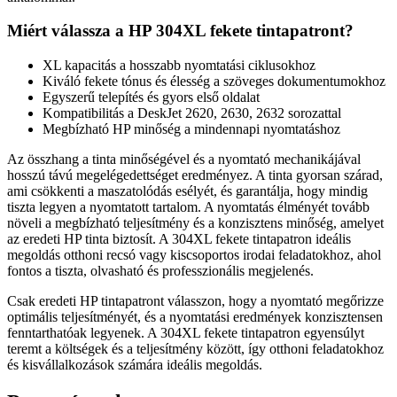
Miért válassza a HP 304XL fekete tintapatront?
XL kapacitás a hosszabb nyomtatási ciklusokhoz
Kiváló fekete tónus és élesség a szöveges dokumentumokhoz
Egyszerű telepítés és gyors első oldalat
Kompatibilitás a DeskJet 2620, 2630, 2632 sorozattal
Megbízható HP minőség a mindennapi nyomtatáshoz
Az összhang a tinta minőségével és a nyomtató mechanikájával
hosszú távú megelégedettséget eredményez. A tinta gyorsan szárad,
ami csökkenti a maszatolódás esélyét, és garantálja, hogy mindig
tiszta legyen a nyomtatott tartalom. A nyomtatás élményét tovább
növeli a megbízható teljesítmény és a konzisztens minőség, amelyet
az eredeti HP tinta biztosít. A 304XL fekete tintapatron ideális
megoldás otthoni recsó vagy kiscsoportos irodai feladatokhoz, ahol
fontos a tiszta, olvasható és professzionális megjelenés.
Csak eredeti HP tintapatront válasszon, hogy a nyomtató megőrizze
optimális teljesítményét, és a nyomtatási eredmények konzisztensen
fenntarthatóak legyenek. A 304XL fekete tintapatron egyensúlyt
teremt a költségek és a teljesítmény között, így otthoni feladatokhoz
és kisvállalkozások számára ideális megoldás.