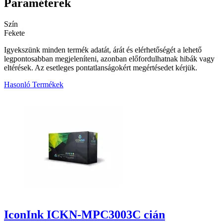
Paraméterek
Szín
Fekete
Igyekszünk minden termék adatát, árát és elérhetőségét a lehető
legpontosabban megjeleníteni, azonban előfordulhatnak hibák vagy
eltérések. Az esetleges pontatlanságokért megértésedet kérjük.
Hasonló Termékek
9
IconInk ICKN-MPC3003C cián