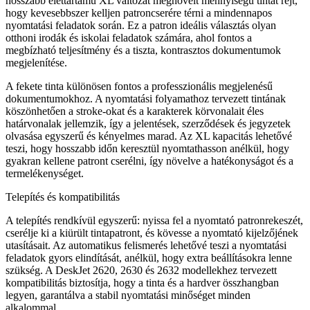
hosszabb élettartamú XL változat megnövelt mennyiségű tintát rejt,
hogy kevesebbszer kelljen patroncserére térni a mindennapos
nyomtatási feladatok során. Ez a patron ideális választás olyan
otthoni irodák és iskolai feladatok számára, ahol fontos a
megbízható teljesítmény és a tiszta, kontrasztos dokumentumok
megjelenítése.
A fekete tinta különösen fontos a professzionális megjelenésű
dokumentumokhoz. A nyomtatási folyamathoz tervezett tintának
köszönhetően a stroke-okat és a karakterek körvonalait éles
határvonalak jellemzik, így a jelentések, szerződések és jegyzetek
olvasása egyszerű és kényelmes marad. Az XL kapacitás lehetővé
teszi, hogy hosszabb időn keresztül nyomtathasson anélkül, hogy
gyakran kellene patront cserélni, így növelve a hatékonyságot és a
termelékenységet.
Telepítés és kompatibilitás
A telepítés rendkívül egyszerű: nyissa fel a nyomtató patronrekeszét,
cserélje ki a kiürült tintapatront, és kövesse a nyomtató kijelzőjének
utasításait. Az automatikus felismerés lehetővé teszi a nyomtatási
feladatok gyors elindítását, anélkül, hogy extra beállításokra lenne
szükség. A DeskJet 2620, 2630 és 2632 modellekhez tervezett
kompatibilitás biztosítja, hogy a tinta és a hardver összhangban
legyen, garantálva a stabil nyomtatási minőséget minden
alkalommal.