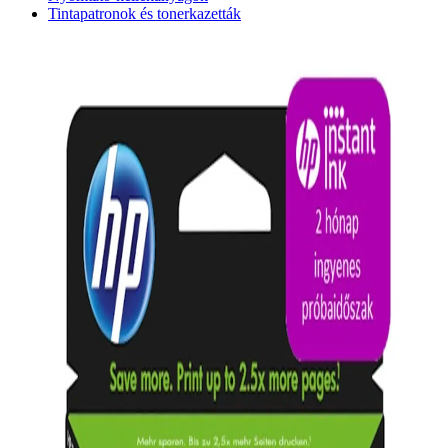
Tintapatronok és tonerkazetták