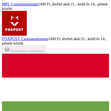
MPL Csomagautomata
1490 Ft
, átvétel akár:
11., kedd
és
14., péntek
között.
FOXPOST Csomagautomata
1490 Ft
, átvétel akár:
11., kedd
és
14.,
péntek
között.
Hozzáadom a kosárhoz