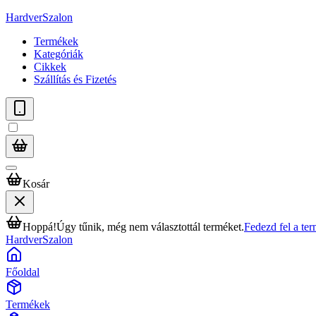
HardverSzalon
Termékek
Kategóriák
Cikkek
Szállítás és Fizetés
Kosár
Hoppá!
Úgy tűnik, még nem választottál terméket.
Fedezd fel a te
HardverSzalon
Főoldal
Termékek