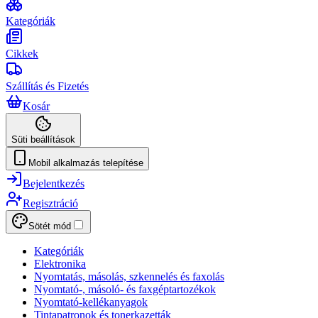
Kategóriák
Cikkek
Szállítás és Fizetés
Kosár
Süti beállítások
Mobil alkalmazás telepítése
Bejelentkezés
Regisztráció
Sötét mód
Kategóriák
Elektronika
Nyomtatás, másolás, szkennelés és faxolás
Nyomtató-, másoló- és faxgéptartozékok
Nyomtató-kellékanyagok
Tintapatronok és tonerkazetták