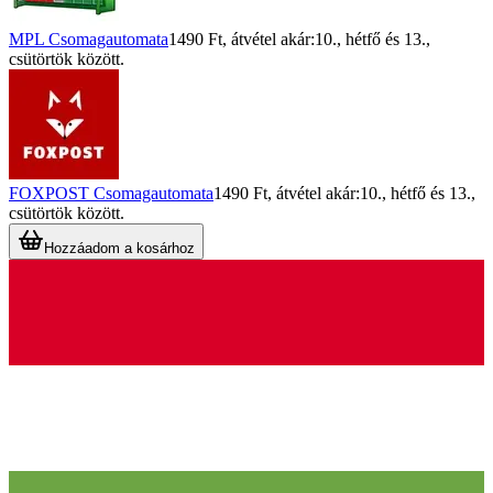
MPL Csomagautomata
1490 Ft
, átvétel akár:
10., hétfő
és
13.,
csütörtök
között.
FOXPOST Csomagautomata
1490 Ft
, átvétel akár:
10., hétfő
és
13.,
csütörtök
között.
Hozzáadom a kosárhoz