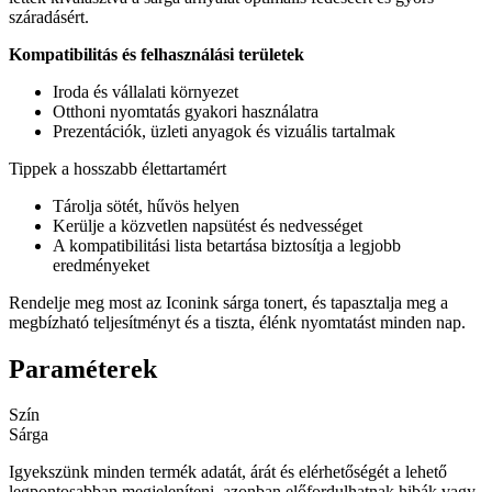
száradásért.
Kompatibilitás és felhasználási területek
Iroda és vállalati környezet
Otthoni nyomtatás gyakori használatra
Prezentációk, üzleti anyagok és vizuális tartalmak
Tippek a hosszabb élettartamért
Tárolja sötét, hűvös helyen
Kerülje a közvetlen napsütést és nedvességet
A kompatibilitási lista betartása biztosítja a legjobb
eredményeket
Rendelje meg most az Iconink sárga tonert, és tapasztalja meg a
megbízható teljesítményt és a tiszta, élénk nyomtatást minden nap.
Paraméterek
Szín
Sárga
Igyekszünk minden termék adatát, árát és elérhetőségét a lehető
legpontosabban megjeleníteni, azonban előfordulhatnak hibák vagy