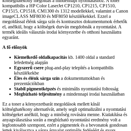
költséghatékony megoldás a mindennapi nyomtatáshoz. A toner
kompatibilis a HP Color LaserJet CP1210, CP1215, CP1510,
CP1515, CP1518, CM1300 és 1312 modellekkel, valamint a Canon
imageCLASS MF8030 és MF8050 készülékekkel. Ezzel a
megoldással élénk sárga szín és kontrasztos dokumentumok érhetők
el, anélkül, hogy a költségek durván megdobnák a nyomtatást. A
termék ideális választás irodai környezetbe és otthoni használatra
egyaránt.
A fő előnyök
Kiemelkedő oldalkapacitás
kb. 1400 oldal a standard
lefedettség alapján
Egyszerű csere
plug-and-play telepítés a kompatibilis
készülékekbe
Éles és élénk sárga szín
a dokumentumokban és
prezentációkban
Stabil pigmentképzés
és minimális nyomtatási foltosság
Megbízható teljesítmény
a mindennapi irodai használatban
Ez a toner a környezetbarát megoldások mellett kínál
költséghatékony alternatívát, amely segít optimalizálni a nyomtatási
költségeket anélkül, hogy a minőség rovására menne. Kialakítása és
anyagválasztása során a megbízható nyomtatási eredmény volt a
legfontosabb szempont, ezért a pigmentek és a bevonatok gondosan
lettek kiválasztva a sárga árnyalat optimális fedéséért és gyors