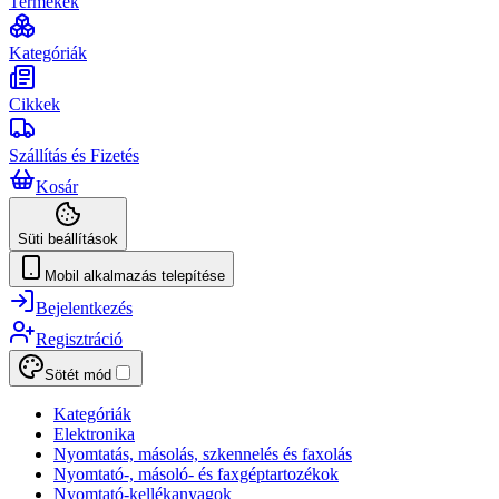
Termékek
Kategóriák
Cikkek
Szállítás és Fizetés
Kosár
Süti beállítások
Mobil alkalmazás telepítése
Bejelentkezés
Regisztráció
Sötét mód
Kategóriák
Elektronika
Nyomtatás, másolás, szkennelés és faxolás
Nyomtató-, másoló- és faxgéptartozékok
Nyomtató-kellékanyagok