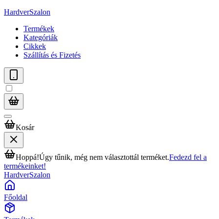
HardverSzalon
Termékek
Kategóriák
Cikkek
Szállítás és Fizetés
Kosár
Hoppá!
Úgy tűnik, még nem választottál terméket.
Fedezd fel a
termékeinket!
HardverSzalon
Főoldal