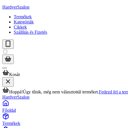
HardverSzalon
Termékek
Kategóriák
Cikkek
Szállítás és Fizetés
Kosár
Hoppá!
Úgy tűnik, még nem választottál terméket.
Fedezd fel a te
HardverSzalon
Főoldal
Termékek