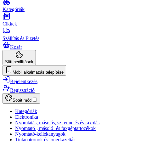
Kategóriák
Cikkek
Szállítás és Fizetés
Kosár
Süti beállítások
Mobil alkalmazás telepítése
Bejelentkezés
Regisztráció
Sötét mód
Kategóriák
Elektronika
Nyomtatás, másolás, szkennelés és faxolás
Nyomtató-, másoló- és faxgéptartozékok
Nyomtató-kellékanyagok
Tintapatronok és tonerkazetták