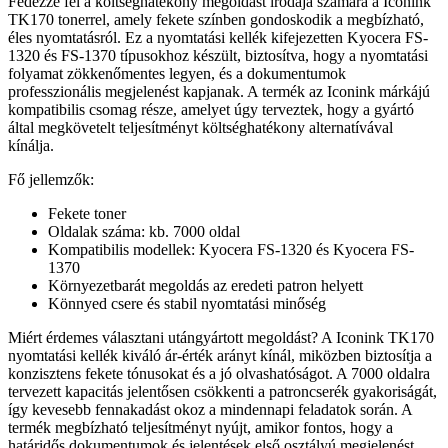
Fedezze fel a költséghatékony megoldást irodája számára a Iconink
TK170 tonerrel, amely fekete színben gondoskodik a megbízható,
éles nyomtatásról. Ez a nyomtatási kellék kifejezetten Kyocera FS-
1320 és FS-1370 típusokhoz készült, biztosítva, hogy a nyomtatási
folyamat zökkenőmentes legyen, és a dokumentumok
professzionális megjelenést kapjanak. A termék az Iconink márkájú
kompatibilis csomag része, amelyet úgy terveztek, hogy a gyártó
által megkövetelt teljesítményt költséghatékony alternatívával
kínálja.
Fő jellemzők:
Fekete toner
Oldalak száma: kb. 7000 oldal
Kompatibilis modellek: Kyocera FS-1320 és Kyocera FS-
1370
Környezetbarát megoldás az eredeti patron helyett
Könnyed csere és stabil nyomtatási minőség
Miért érdemes választani utángyártott megoldást? A Iconink TK170
nyomtatási kellék kiváló ár-érték arányt kínál, miközben biztosítja a
konzisztens fekete tónusokat és a jó olvashatóságot. A 7000 oldalra
tervezett kapacitás jelentősen csökkenti a patroncserék gyakoriságát,
így kevesebb fennakadást okoz a mindennapi feladatok során. A
termék megbízható teljesítményt nyújt, amikor fontos, hogy a
határidős dokumentumok és jelentések első osztályú megjelenést