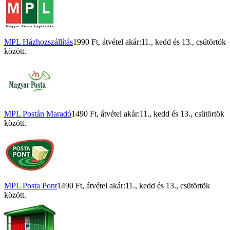
MPL Házhozszállítás
1990 Ft
, átvétel akár:
11., kedd
és
13., csütörtök
között.
MPL Postán Maradó
1490 Ft
, átvétel akár:
11., kedd
és
13., csütörtök
között.
MPL Posta Pont
1490 Ft
, átvétel akár:
11., kedd
és
13., csütörtök
között.