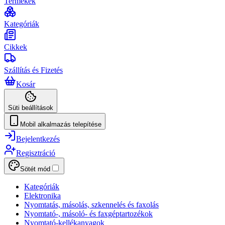
Termékek
Kategóriák
Cikkek
Szállítás és Fizetés
Kosár
Süti beállítások
Mobil alkalmazás telepítése
Bejelentkezés
Regisztráció
Sötét mód
Kategóriák
Elektronika
Nyomtatás, másolás, szkennelés és faxolás
Nyomtató-, másoló- és faxgéptartozékok
Nyomtató-kellékanyagok