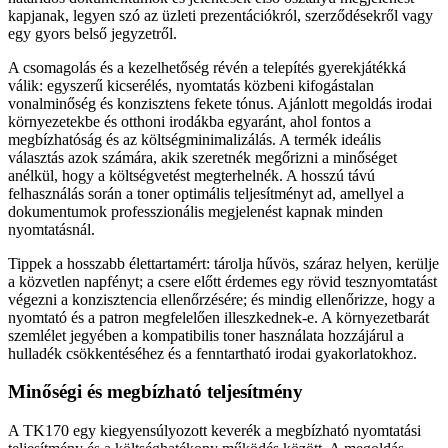
kapjanak, legyen szó az üzleti prezentációkról, szerződésekről vagy
egy gyors belső jegyzetről.
A csomagolás és a kezelhetőség révén a telepítés gyerekjátékká
válik: egyszerű kicserélés, nyomtatás közbeni kifogástalan
vonalminőség és konzisztens fekete tónus. Ajánlott megoldás irodai
környezetekbe és otthoni irodákba egyaránt, ahol fontos a
megbízhatóság és az költségminimalizálás. A termék ideális
választás azok számára, akik szeretnék megőrizni a minőséget
anélkül, hogy a költségvetést megterhelnék. A hosszú távú
felhasználás során a toner optimális teljesítményt ad, amellyel a
dokumentumok professzionális megjelenést kapnak minden
nyomtatásnál.
Tippek a hosszabb élettartamért: tárolja hűvös, száraz helyen, kerülje
a közvetlen napfényt; a csere előtt érdemes egy rövid tesznyomtatást
végezni a konzisztencia ellenőrzésére; és mindig ellenőrizze, hogy a
nyomtató és a patron megfelelően illeszkednek-e. A környezetbarát
szemlélet jegyében a kompatibilis toner használata hozzájárul a
hulladék csökkentéséhez és a fenntartható irodai gyakorlatokhoz.
Minőségi és megbízható teljesítmény
A TK170 egy kiegyensúlyozott keverék a megbízható nyomtatási