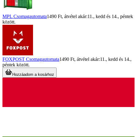
MPL Csomagautomata
1490 Ft
, átvétel akár:
11., kedd
és
14., péntek
között.
FOXPOST Csomagautomata
1490 Ft
, átvétel akár:
11., kedd
és
14.,
péntek
között.
Hozzáadom a kosárhoz