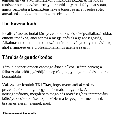
teljesítmény és a költséghatékony működés között. A megoldás
rendszeres ellenőrzésen megy keresztül a gyártási folyamat során,
amely biztosítja a konzisztens fekete tónust és az egységes sötét
árnyalatokat a dokumentumok minden oldalán.
Hol használható
Ideális választás irodai környezetekbe, kis- és középvállalkozásokba,
otthoni irodákba, ahol fontos a megjelenés és a gazdaságosság.
Alkalmas dokumentumok, beszámolók, kiadványok nyomtatásához,
ahol a minőség és a professzionalizmus üzenete számít.
Tárolás és gondoskodás
Tárolja a tonert eredeti csomagolásban hűvös, száraz helyen; a
felhasználás előtt győződjön meg róla, hogy a nyomtató és a patron
kompatibilis.
Válassza az Iconink TK170-et, hogy nyomtatói akciók és
prezentációk mindig a legjobb formában legyenek. A
költséghatékony, megbízható megoldás hozzásegít az inferenciális
költségek csökkentéséhez, miközben a lényegi dokumentumok
tisztán és élesen jelennek meg.
Paraméterek