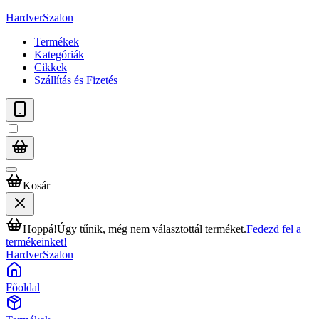
HardverSzalon
Termékek
Kategóriák
Cikkek
Szállítás és Fizetés
Kosár
Hoppá!
Úgy tűnik, még nem választottál terméket.
Fedezd fel a
termékeinket!
HardverSzalon
Főoldal