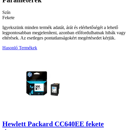
Szín
Fekete
Igyekszünk minden termék adatát, árát és elérhetőségét a lehető
legpontosabban megjeleníteni, azonban előfordulhatnak hibák vagy
eltérések. Az esetleges pontatlanságokért megértésedet kérjük.
Hasonló Termékek
4
Hewlett Packard CC640EE fekete