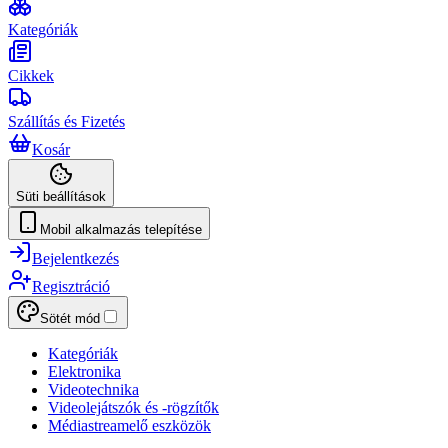
Kategóriák
Cikkek
Szállítás és Fizetés
Kosár
Süti beállítások
Mobil alkalmazás telepítése
Bejelentkezés
Regisztráció
Sötét mód
Kategóriák
Elektronika
Videotechnika
Videolejátszók és -rögzítők
Médiastreamelő eszközök