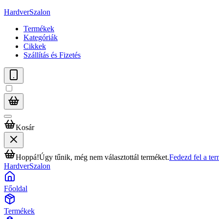
HardverSzalon
Termékek
Kategóriák
Cikkek
Szállítás és Fizetés
Kosár
Hoppá!
Úgy tűnik, még nem választottál terméket.
Fedezd fel a te
HardverSzalon
Főoldal
Termékek