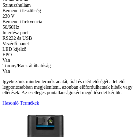
Szinuszhullám
Bemeneti feszültség
230 V
Bemeneti frekvencia
50/60Hz
Interfész port
RS232 és USB
Vezérlő panel
LED kijelző
EPO
Van
Torony/Rack állíthatóság
Van
Igyekszünk minden termék adatát, árát és elérhetőségét a lehető
legpontosabban megjeleníteni, azonban előfordulhatnak hibák vagy
eltérések. Az esetleges pontatlanságokért megértésedet kérjük.
Hasonló Termékek