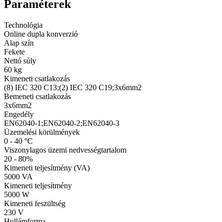
Paraméterek
Technológia
Online dupla konverzió
Alap szín
Fekete
Nettó súly
60 kg
Kimeneti csatlakozás
(8) IEC 320 C13;(2) IEC 320 C19;3x6mm2
Bemeneti csatlakozás
3x6mm2
Engedély
EN62040-1;EN62040-2;EN62040-3
Üzemelési körülmények
0 - 40 °C
Viszonylagos üzemi nedvességtartalom
20 - 80%
Kimeneti teljesítmény (VA)
5000 VA
Kimeneti teljesítmény
5000 W
Kimeneti feszültség
230 V
Hullámforma