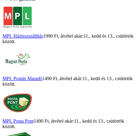
MPL Házhozszállítás
1990 Ft
, átvétel akár:
11., kedd
és
13., csütörtök
között.
MPL Postán Maradó
1490 Ft
, átvétel akár:
11., kedd
és
13., csütörtök
között.
MPL Posta Pont
1490 Ft
, átvétel akár:
11., kedd
és
13., csütörtök
között.