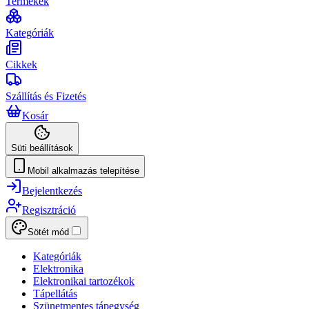
Termékek
Kategóriák
Cikkek
Szállítás és Fizetés
Kosár
Süti beállítások
Mobil alkalmazás telepítése
Bejelentkezés
Regisztráció
Sötét mód
Kategóriák
Elektronika
Elektronikai tartozékok
Tápellátás
Szünetmentes tápegység