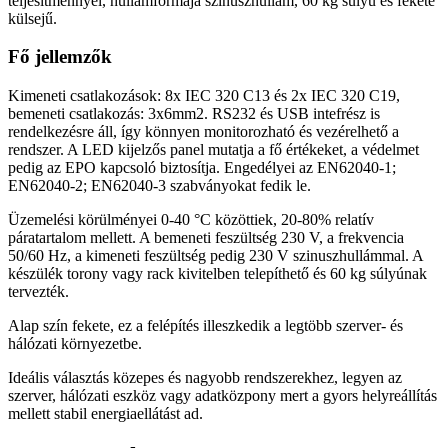
teljesítménnyel, hullámformája szinuszhullám, 60 kg súlyú és fekete
külsejű.
Fő jellemzők
Kimeneti csatlakozások: 8x IEC 320 C13 és 2x IEC 320 C19,
bemeneti csatlakozás: 3x6mm2. RS232 és USB intefrész is
rendelkezésre áll, így könnyen monitorozható és vezérelhető a
rendszer. A LED kijelzős panel mutatja a fő értékeket, a védelmet
pedig az EPO kapcsoló biztosítja. Engedélyei az EN62040-1;
EN62040-2; EN62040-3 szabványokat fedik le.
Üzemelési körülményei 0-40 °C közöttiek, 20-80% relatív
páratartalom mellett. A bemeneti feszültség 230 V, a frekvencia
50/60 Hz, a kimeneti feszültség pedig 230 V szinuszhullámmal. A
készülék torony vagy rack kivitelben telepíthető és 60 kg súlyúnak
tervezték.
Alap szín fekete, ez a felépítés illeszkedik a legtöbb szerver- és
hálózati környezetbe.
Ideális választás közepes és nagyobb rendszerekhez, legyen az
szerver, hálózati eszköz vagy adatközpony mert a gyors helyreállítás
mellett stabil energiaellátást ad.