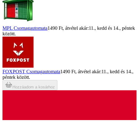
MPL Csomagautomata
1490 Ft
, átvétel akár:
11., kedd
és
14., péntek
között.
FOXPOST Csomagautomata
1490 Ft
, átvétel akár:
11., kedd
és
14.,
péntek
között.
Hozzáadom a kosárhoz