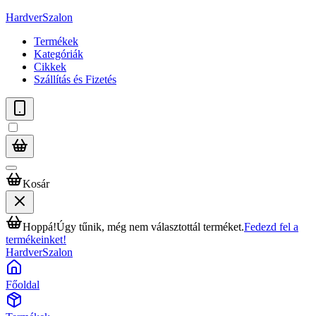
HardverSzalon
Termékek
Kategóriák
Cikkek
Szállítás és Fizetés
Kosár
Hoppá!
Úgy tűnik, még nem választottál terméket.
Fedezd fel a
termékeinket!
HardverSzalon
Főoldal