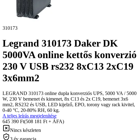
310173
Legrand 310173 Daker DK
5000VA online kettős konverzió
230 V USB rs232 8xC13 2xC19
3x6mm2
LEGRAND 310173 online dupla konverziós UPS, 5000 VA / 5000
W, 230 V bemenet és kimenet, 8x C13 és 2x C19, bemenet 3x6
mm2, RS232 és USB, LED kijelző, EPO, torony vagy rack kivitel,
0-40 °C, 20-80% RH, 60 kg.
A teljes leírás megjelenítése
645 390 Ft
(508 181 Ft + ÁFA)
Nincs készleten
3 év garancia