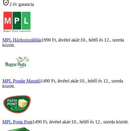
2 év garancia
MPL Házhozszállítás
1990 Ft
, átvétel akár:
10., hétfő
és
12., szerda
között.
MPL Postán Maradó
1490 Ft
, átvétel akár:
10., hétfő
és
12., szerda
között.
MPL Posta Pont
1490 Ft
, átvétel akár:
10., hétfő
és
12., szerda
között.