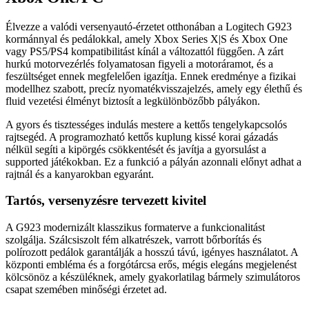
Élvezze a valódi versenyautó-érzetet otthonában a Logitech G923
kormánnyal és pedálokkal, amely Xbox Series X|S és Xbox One
vagy PS5/PS4 kompatibilitást kínál a változattól függően. A zárt
hurkú motorvezérlés folyamatosan figyeli a motoráramot, és a
feszültséget ennek megfelelően igazítja. Ennek eredménye a fizikai
modellhez szabott, precíz nyomatékvisszajelzés, amely egy élethű és
fluid vezetési élményt biztosít a legkülönbözőbb pályákon.
A gyors és tisztességes indulás mestere a kettős tengelykapcsolós
rajtsegéd. A programozható kettős kuplung kissé korai gázadás
nélkül segíti a kipörgés csökkentését és javítja a gyorsulást a
supported játékokban. Ez a funkció a pályán azonnali előnyt adhat a
rajtnál és a kanyarokban egyaránt.
Tartós, versenyzésre tervezett kivitel
A G923 modernizált klasszikus formaterve a funkcionalitást
szolgálja. Szálcsiszolt fém alkatrészek, varrott bőrborítás és
polírozott pedálok garantálják a hosszú távú, igényes használatot. A
központi embléma és a forgótárcsa erős, mégis elegáns megjelenést
kölcsönöz a készüléknek, amely gyakorlatilag bármely szimulátoros
csapat szemében minőségi érzetet ad.