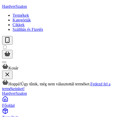
HardverSzalon
Termékek
Kategóriák
Cikkek
Szállítás és Fizetés
Kosár
Hoppá!
Úgy tűnik, még nem választottál terméket.
Fedezd fel a
termékeinket!
HardverSzalon
Főoldal