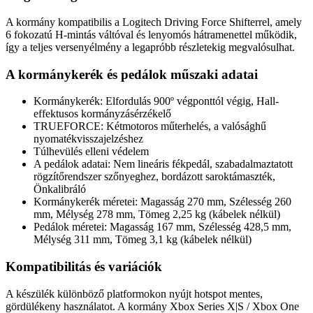
A kormány kompatibilis a Logitech Driving Force Shifterrel, amely
6 fokozatú H-mintás váltóval és lenyomós hátramenettel működik,
így a teljes versenyélmény a legapróbb részletekig megvalósulhat.
A kormánykerék és pedálok műszaki adatai
Kormánykerék: Elfordulás 900º végponttól végig, Hall-
effektusos kormányzásérzékelő
TRUEFORCE: Kétmotoros műterhelés, a valósághű
nyomatékvisszajelzéshez
Túlhevülés elleni védelem
A pedálok adatai: Nem lineáris fékpedál, szabadalmaztatott
rögzítőrendszer szőnyeghez, bordázott saroktámaszték,
Önkalibráló
Kormánykerék méretei: Magasság 270 mm, Szélesség 260
mm, Mélység 278 mm, Tömeg 2,25 kg (kábelek nélkül)
Pedálok méretei: Magasság 167 mm, Szélesség 428,5 mm,
Mélység 311 mm, Tömeg 3,1 kg (kábelek nélkül)
Kompatibilitás és variációk
A készülék különböző platformokon nyújt hotspot mentes,
gördülékeny használatot. A kormány Xbox Series X|S / Xbox One