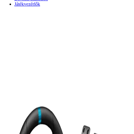
Játékvezérlők