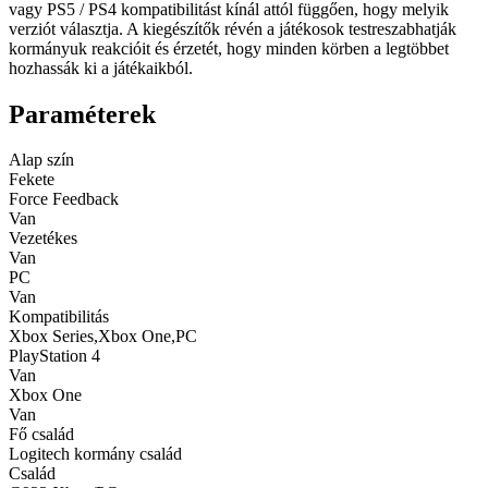
vagy PS5 / PS4 kompatibilitást kínál attól függően, hogy melyik
verziót választja. A kiegészítők révén a játékosok testreszabhatják
kormányuk reakcióit és érzetét, hogy minden körben a legtöbbet
hozhassák ki a játékaikból.
Paraméterek
Alap szín
Fekete
Force Feedback
Van
Vezetékes
Van
PC
Van
Kompatibilitás
Xbox Series,Xbox One,PC
PlayStation 4
Van
Xbox One
Van
Fő család
Logitech kormány család
Család