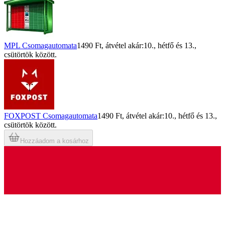
MPL Csomagautomata
1490 Ft
, átvétel akár:
10., hétfő
és
13.,
csütörtök
között.
FOXPOST Csomagautomata
1490 Ft
, átvétel akár:
10., hétfő
és
13.,
csütörtök
között.
Hozzáadom a kosárhoz