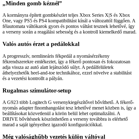
„Minden gomb kéznél”
A kormányra épített gombkészlet teljes Xbox Series X|S és Xbox
One, vagy PS5 és PS4 kompatibilitást kínál a változattól függően. A
félautomata váltókarok gyors és pontos váltást tesznek lehetővé, így
a verseny során a reagálási sebesség és a kontroll kiemelkedő marad.
Valós autós érzet a pedálokkal
A progresszív, nemlineáris fékpedál a nyomásérzékeny
fékrendszerekre emlékeztet, így a fékerő pontosan és fokozatosan
adja vissza az autó alatt lejátszódó súlyt. A pedálfelületek
áthelyezhetők heel-and-toe technikához, ezzel növelve a stabilitást
és a vezetési kontrollt a pályán.
Rugalmas szimulátor-setup
A G923 több Logitech G versenykiegészítővel bővíthető. A fékerő-
nyomás adapter finomhangolást tesz lehetővé menet közben is, így a
beállításokat közvetlenül a körön belül lehet optimalizálni. A
DRIVE bővítésnek köszönhetően a verseny továbbra is elérhető
marad a saját igényeihez igazodó konfigurációkkal.
Még valósághűbb vezetés külön váltóval