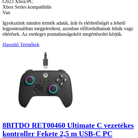
G923 Xbox/PC
Xbox Series kompatibilis
Van
Igyekszünk minden termék adatát, árát és elérhetőségét a lehető
legpontosabban megjeleníteni, azonban előfordulhatnak hibák vagy
eltérések. Az esetleges pontatlanságokért megértésedet kérjük.
Hasonló Termékek
1
8BITDO RET00460 Ultimate C vezetékes
kontroller Fekete 2,5 m USB-C PC